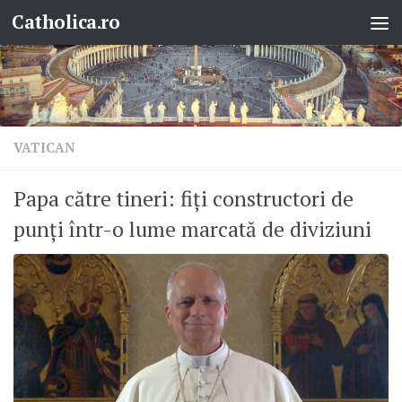
Catholica.ro
Skip to content
VATICAN
Papa către tineri: fiți constructori de
punți într-o lume marcată de diviziuni