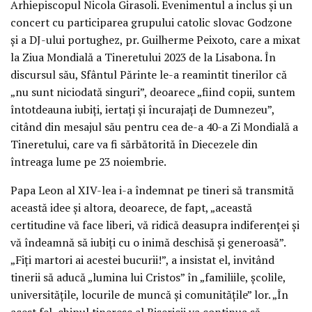
Arhiepiscopul Nicola Girasoli. Evenimentul a inclus și un
concert cu participarea grupului catolic slovac Godzone
și a DJ-ului portughez, pr. Guilherme Peixoto, care a mixat
la Ziua Mondială a Tineretului 2023 de la Lisabona. În
discursul său, Sfântul Părinte le-a reamintit tinerilor că
„nu sunt niciodată singuri”, deoarece „fiind copii, suntem
întotdeauna iubiți, iertați și încurajați de Dumnezeu”,
citând din mesajul său pentru cea de-a 40-a Zi Mondială a
Tineretului, care va fi sărbătorită în Diecezele din
întreaga lume pe 23 noiembrie.
Papa Leon al XIV-lea i-a îndemnat pe tineri să transmită
această idee și altora, deoarece, de fapt, „această
certitudine vă face liberi, vă ridică deasupra indiferenței și
vă îndeamnă să iubiți cu o inimă deschisă și generoasă”.
„Fiți martori ai acestei bucurii!”, a insistat el, invitând
tinerii să aducă „lumina lui Cristos” în „familiile, școlile,
universitățile, locurile de muncă și comunitățile” lor. „În
acest fel, chipul tineresc al Bisericii va continua să