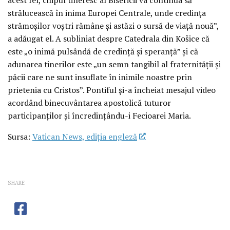
strălucească în inima Europei Centrale, unde credința
strămoșilor voștri rămâne și astăzi o sursă de viață nouă”,
a adăugat el. A subliniat despre Catedrala din Košice că
este „o inimă pulsândă de credință și speranță” și că
adunarea tinerilor este „un semn tangibil al fraternității și
păcii care ne sunt insuflate în inimile noastre prin
prietenia cu Cristos”. Pontiful și-a încheiat mesajul video
acordând binecuvântarea apostolică tuturor
participanților și încredințându-i Fecioarei Maria.
Sursa:
Vatican News, ediția engleză
SHARE