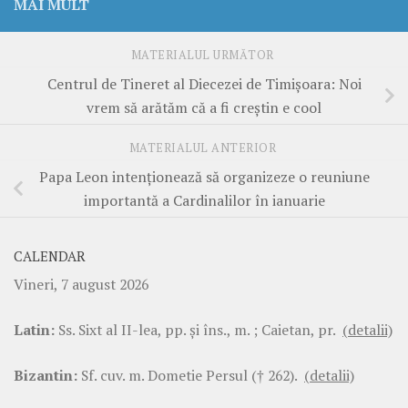
MAI MULT
MATERIALUL URMĂTOR
Centrul de Tineret al Diecezei de Timișoara: Noi
vrem să arătăm că a fi creștin e cool
MATERIALUL ANTERIOR
Papa Leon intenționează să organizeze o reuniune
importantă a Cardinalilor în ianuarie
CALENDAR
Vineri, 7 august 2026
Latin:
Ss. Sixt al II-lea, pp. şi îns., m. ; Caietan, pr.
(detalii)
Bizantin:
Sf. cuv. m. Dometie Persul († 262).
(detalii)