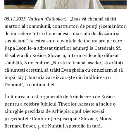
08.11.2025, Vatican (Catholica)
- „Isus vă cheamă să fiți
martori ai comuniunii, constructori de punți și semănători
de încredere într-o lume adesea marcată de diviziuni și
suspiciuni.” Acestea sunt cuvintele de încurajare pe care
Papa Leon le-a adresat tinerilor adunați la Catedrala Sf.
Elisabeta din Košice, Slovacia, într-un videoclip difuzat
sâmbătă, 8 noiembrie. „Nu vă fie teamă, așadar, să arătați
că sunteți creștini, să trăiți Evanghelia cu entuziasm și să
împărtășiți bucuria care izvorăște din întâlnirea cu
Domnul”, a continuat el.
Întâlnirea a fost organizată de Arhidieceza de Košice
pentru a celebra Jubileul Tinerilor. Aceasta a inclus o
Liturghie prezidată de Arhiepiscopul Diecezei și
președintele Conferinței Episcopale Slovace, Mons.
Bernard Bober, și de Nunțiul Apostolic în țară,