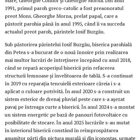
Mare, Gheorghe Condor și Gheorghe Morna. Din anul
1991, primul paroh greco-catolic a fost preaonoratul
preot Mons. Gheorghe Morna, prelat papal, care a
păstorit parohia până în anul 1995, când îi va succeda
actualul preot paroh, părintele Iosif Buzgău.
Sub păstorirea părintelui Iosif Buzgău, biserica parohială
din Petea s-a bucurat de o nouă înnoire prin realizarea
mai multor lucrări de întreținere începând cu anul 2018,
când se repară acoperișul bisericii prin refacerea
structurii lemnoase și învelitoarea de tablă. S-a continuat
în 2019 cu reparația tencuielii exterioare căreia i s-a
aplicat o culoare potrivită. În anul 2020 s-a construit un
sistem exterior de drenaj pluvial peste care s-a așezat
pavaj pe întreaga curte a bisericii. În anul 2024 s-a montat
un sistem energetic pe bază de panouri fotovoltaice cu
posibilitate de stocare. În anul 2025 lucrările s-au mutat
în interiorul bisericii constând în reîmprospătarea
anumitor părți din pictura murală și din iconostas, urmate