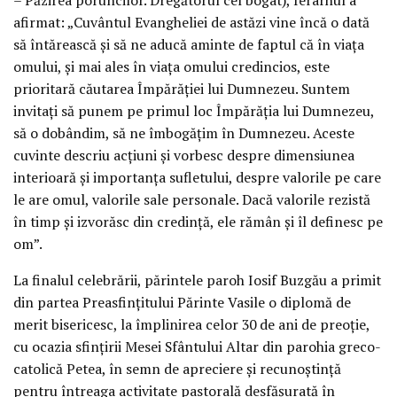
afirmat: „Cuvântul Evangheliei de astăzi vine încă o dată
să întărească și să ne aducă aminte de faptul că în viața
omului, și mai ales în viața omului credincios, este
prioritară căutarea Împărăției lui Dumnezeu. Suntem
invitați să punem pe primul loc Împărăția lui Dumnezeu,
să o dobândim, să ne îmbogățim în Dumnezeu. Aceste
cuvinte descriu acțiuni și vorbesc despre dimensiunea
interioară și importanța sufletului, despre valorile pe care
le are omul, valorile sale personale. Dacă valorile rezistă
în timp și izvorăsc din credință, ele rămân și îl definesc pe
om”.
La finalul celebrării, părintele paroh Iosif Buzgău a primit
din partea Preasfințitului Părinte Vasile o diplomă de
merit bisericesc, la împlinirea celor 30 de ani de preoție,
cu ocazia sfințirii Mesei Sfântului Altar din parohia greco-
catolică Petea, în semn de apreciere și recunoștință
pentru întreaga activitate pastorală desfășurată în