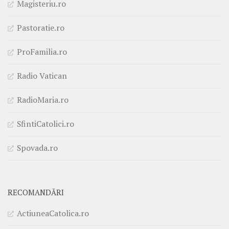
Magisteriu.ro
Pastoratie.ro
ProFamilia.ro
Radio Vatican
RadioMaria.ro
SfintiCatolici.ro
Spovada.ro
RECOMANDĂRI
ActiuneaCatolica.ro