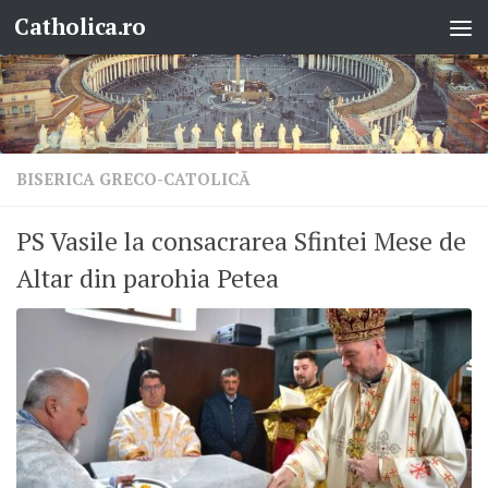
Catholica.ro
Skip to content
BISERICA GRECO-CATOLICĂ
PS Vasile la consacrarea Sfintei Mese de
Altar din parohia Petea