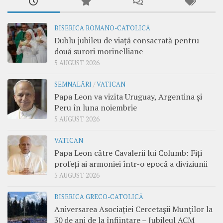
BISERICA ROMANO-CATOLICĂ
Dublu jubileu de viață consacrată pentru
două surori morinelliane
5 AUGUST 2026
SEMNALĂRI
/
VATICAN
Papa Leon va vizita Uruguay, Argentina și
Peru în luna noiembrie
5 AUGUST 2026
VATICAN
Papa Leon către Cavalerii lui Columb: Fiți
profeți ai armoniei într-o epocă a diviziunii
5 AUGUST 2026
BISERICA GRECO-CATOLICĂ
Aniversarea Asociației Cercetașii Munților la
30 de ani de la înființare – Jubileul ACM