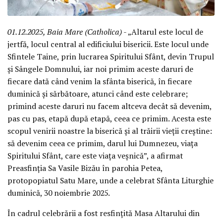
01.12.2025, Baia Mare (Catholica)
- „Altarul este locul de
jertfă, locul central al edificiului bisericii. Este locul unde
Sfintele Taine, prin lucrarea Spiritului Sfânt, devin Trupul
și Sângele Domnului, iar noi primim aceste daruri de
fiecare dată când venim la sfânta biserică, în fiecare
duminică și sărbătoare, atunci când este celebrare;
primind aceste daruri nu facem altceva decât să devenim,
pas cu pas, etapă după etapă, ceea ce primim. Acesta este
scopul venirii noastre la biserică și al trăirii vieții creștine:
să devenim ceea ce primim, darul lui Dumnezeu, viața
Spiritului Sfânt, care este viața veșnică”, a afirmat
Preasfinția Sa Vasile Bizău în parohia Petea,
protopopiatul Satu Mare, unde a celebrat Sfânta Liturghie
duminică, 30 noiembrie 2025.
În cadrul celebrării a fost resfințită Masa Altarului din