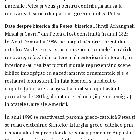
parohiile Petea și Vetiș și pentru contribuția adusă la
renovarea bisericii din parohia greco-catolică Petea.
Date despre biserica din Petea: biserica „Sfinții Arhangheli
Mihail și Gavril” din Petea a fost construită în anul 1825.
În Anul Domnului 1986, pe timpul păstoririi preotului
ortodox Vasile Donca, s-au consemnat primele lucrări de
renovare, refăcându-se tencuiala exterioară în terasit, în
interior s-au realizat picturi murale reprezentând scene
biblice îmbogățite cu ancadramente ornamentale și s-a
restaurat iconostasul. În fața bisericii s-a ridicat o
clopotniță în care s-a așezat al doilea clopot având
greutatea de 280 kg, donat de credincioșii peteni emigrați
în Statele Unite ale Americii.
În anul 1990 se reactivează parohia greco-catolică Petea și
se reiau celebrările Sfintelor Liturghii greco-catolice prin
disponibilitatea preoților de vrednică pomenire Augustin