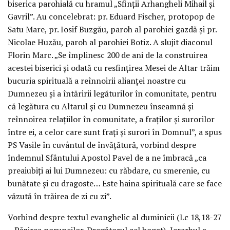
biserica parohială cu hramul „Sfinții Arhangheli Mihail și
Gavril”. Au concelebrat: pr. Eduard Fischer, protopop de
Satu Mare, pr. Iosif Buzgău, paroh al parohiei gazdă și pr.
Nicolae Huzău, paroh al parohiei Botiz. A slujit diaconul
Florin Marc. „Se împlinesc 200 de ani de la construirea
acestei biserici și odată cu resfințirea Mesei de Altar trăim
bucuria spirituală a reînnoirii alianței noastre cu
Dumnezeu și a întăririi legăturilor în comunitate, pentru
că legătura cu Altarul și cu Dumnezeu înseamnă și
reînnoirea relațiilor în comunitate, a fraților și surorilor
între ei, a celor care sunt frați și surori în Domnul”, a spus
PS Vasile în cuvântul de învățătură, vorbind despre
îndemnul Sfântului Apostol Pavel de a ne îmbracă „ca
preaiubiți ai lui Dumnezeu: cu răbdare, cu smerenie, cu
bunătate și cu dragoste… Este haina spirituală care se face
văzută în trăirea de zi cu zi”.
Vorbind despre textul evanghelic al duminicii (Lc 18,18-27
– Păzirea poruncilor. Dregătorul cel bogat), Ierarhul a