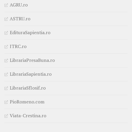
AGRU.ro
ASTRU.ro
EdituraSapientia.ro
ITRC.ro
LibrariaPresaBuna.ro
LibrariaSapientia.ro
LibrariaSfIosif.ro
PioRomeno.com
Viata-Crestina.ro