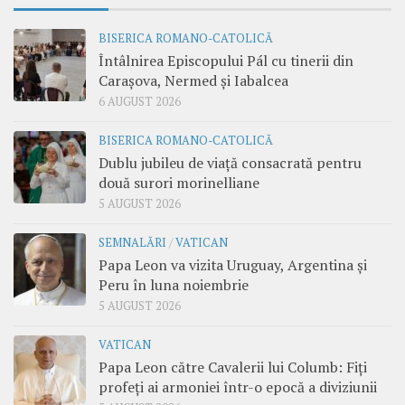
BISERICA ROMANO-CATOLICĂ
Întâlnirea Episcopului Pál cu tinerii din
Carașova, Nermed și Iabalcea
6 AUGUST 2026
BISERICA ROMANO-CATOLICĂ
Dublu jubileu de viață consacrată pentru
două surori morinelliane
5 AUGUST 2026
SEMNALĂRI
/
VATICAN
Papa Leon va vizita Uruguay, Argentina și
Peru în luna noiembrie
5 AUGUST 2026
VATICAN
Papa Leon către Cavalerii lui Columb: Fiți
profeți ai armoniei într-o epocă a diviziunii