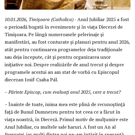
10.01.2026, Timișoara (Catholica)
- Anul Jubiliar 2025 a fost
o perioadă bogată în evenimente și în viața Diecezei de
Timișoara. Pe lângă numeroasele pelerinaje și
manifestări, au fost conturate și planuri pentru anul 2026,
atât pentru continuarea programelor deja tradiționale
sau deja începute, cât și pentru organizarea unor
inițiative noi. Despre realizările de anul trecut și despre
programele acestui an am stat de vorbă cu Episcopul
diecezan Iosif-Csaba Pál.
– Părinte Episcop, cum evaluați anul 2025, care a trecut?
– Înainte de toate, inima mea este plină de recunoștință
față de Bunul Dumnezeu pentru tot ceea ce a făcut în
viața noastră, în Dieceză. Primul motiv de mulțumire este
Anul Jubiliar, cu multele sale haruri. A fost un An al
Speranței
, iar mulți dintre noi ne-am întărit în speranță.