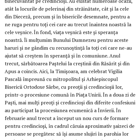
binecuvântat pe credincioși. Au existat numeroase ocazii,
atât la locurile de pelerinaj din străinătate, cât și la cele
din Dieceză, precum și în bisericile desemnate, pentru a
ne ruga pentru toți cei care au trecut înaintea noastră la
cele veșnice. În fond, viața veșnică este și speranța
noastră. Îi mulțumim Bunului Dumnezeu pentru aceste
haruri și ne gândim cu recunoștință la toți cei care ne-au
ajutat să creștem în speranță și în comuniune. Anul
trecut, sărbătoarea Paștelui la creștinii din Răsărit și din
Apus a coincis. Aici, la Timișoara, am celebrat Vigilia
Pascală împreună cu mitropolitul și Arhiepiscopul
Bisericii Ortodoxe Sârbe, cu preoții și credincioșii lor,
printr-o procesiune comună în Piața Unirii. În a doua zi de
Paști, mai mulți preoți și credincioși din diferite confesiuni
au participat la procesiunea ecumenică a Învierii. În
februarie anul trecut a început un nou curs de formare
pentru credincioși, în cadrul căruia aproximativ șaizeci de
persoane se pregătesc să își asume slujiri în parohia lor