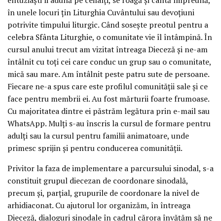
în unele locuri țin Liturghia Cuvântului sau devoțiuni
potrivite timpului liturgic. Când sosește preotul pentru a
celebra Sfânta Liturghie, o comunitate vie îl întâmpină. În
cursul anului trecut am vizitat întreaga Dieceză și ne-am
întâlnit cu toți cei care conduc un grup sau o comunitate,
mică sau mare. Am întâlnit peste patru sute de persoane.
Fiecare ne-a spus care este profilul comunității sale și ce
face pentru membrii ei. Au fost mărturii foarte frumoase.
Cu majoritatea dintre ei păstrăm legătura prin e-mail sau
WhatsApp. Mulți s-au înscris la cursul de formare pentru
adulți sau la cursul pentru familii animatoare, unde
primesc sprijin și pentru conducerea comunității.
Privitor la faza de implementare a parcursului sinodal, s-a
constituit grupul diecezan de coordonare sinodală,
precum și, parțial, grupurile de coordonare la nivel de
arhidiaconat. Cu ajutorul lor organizăm, în întreaga
Dieceză, dialoguri sinodale în cadrul cărora învățăm să ne