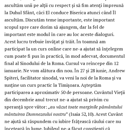
ascultăm unii pe alții cu respect și să fim atenți împreună
la Duhul Sfânt, căci El conduce Biserica atunci când Îl
ascultăm. Discutăm teme importante, este important
scopul spre care dorim să ajungem, dar la fel de
important este modul în care au loc aceste dialoguri.
Acest lucru trebuie învățat și trăit. În toamnă am
participat la un curs online care ne-a ajutat să înțelegem
cum poate fi pus în practică, în mod adecvat, documentul
final al Sinodului de la Roma. Cursul va reîncepe din 12
ianuarie. Ne vom alătura din nou. În 27 și 28 iunie, Andrew
Spiteri, facilitator sinodal, va veni la noi de la Roma și va
susține un curs practic la Timișoara. Așteptăm
participarea a aproximativ 50 de persoane. Cuvântul Vieții
din decembrie anul trecut ne-a ajutat să privim cu
speranță spre viitor: „
au văzut toate marginile pământului
mântuirea Dumnezeului nostru
” (Isaia 52,10). Acest Cuvânt
ne ajută să răspundem cu iubire frățească răului care nu
încetează în lume. Jubileul ne-a făcut conștienți că