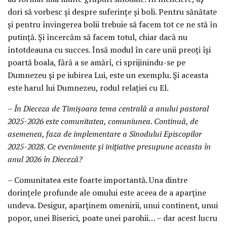
dori să vorbesc și despre suferințe și boli. Pentru sănătate
și pentru învingerea bolii trebuie să facem tot ce ne stă în
putință. Și încercăm să facem totul, chiar dacă nu
întotdeauna cu succes. Însă modul în care unii preoți își
poartă boala, fără a se amărî, ci sprijinindu-se pe
Dumnezeu și pe iubirea Lui, este un exemplu. Și aceasta
este harul lui Dumnezeu, rodul relației cu El.
– În Dieceza de Timișoara tema centrală a anului pastoral
2025-2026 este comunitatea, comuniunea. Continuă, de
asemenea, faza de implementare a Sinodului Episcopilor
2025-2028. Ce evenimente și inițiative presupune aceasta în
anul 2026 în Dieceză?
– Comunitatea este foarte importantă. Una dintre
dorințele profunde ale omului este aceea de a aparține
undeva. Desigur, aparținem omenirii, unui continent, unui
popor, unei Biserici, poate unei parohii… – dar acest lucru