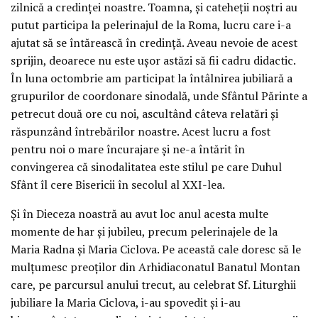
zilnică a credinței noastre. Toamna, și cateheții noștri au
putut participa la pelerinajul de la Roma, lucru care i-a
ajutat să se întărească în credință. Aveau nevoie de acest
sprijin, deoarece nu este ușor astăzi să fii cadru didactic.
În luna octombrie am participat la întâlnirea jubiliară a
grupurilor de coordonare sinodală, unde Sfântul Părinte a
petrecut două ore cu noi, ascultând câteva relatări și
răspunzând întrebărilor noastre. Acest lucru a fost
pentru noi o mare încurajare și ne-a întărit în
convingerea că sinodalitatea este stilul pe care Duhul
Sfânt îl cere Bisericii în secolul al XXI-lea.
Și în Dieceza noastră au avut loc anul acesta multe
momente de har și jubileu, precum pelerinajele de la
Maria Radna și Maria Ciclova. Pe această cale doresc să le
mulțumesc preoților din Arhidiaconatul Banatul Montan
care, pe parcursul anului trecut, au celebrat Sf. Liturghii
jubiliare la Maria Ciclova, i-au spovedit și i-au