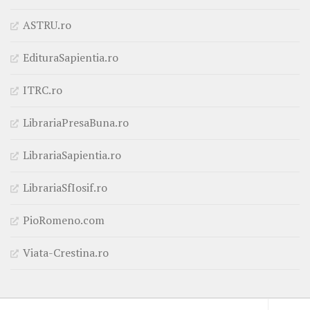
ASTRU.ro
EdituraSapientia.ro
ITRC.ro
LibrariaPresaBuna.ro
LibrariaSapientia.ro
LibrariaSfIosif.ro
PioRomeno.com
Viata-Crestina.ro