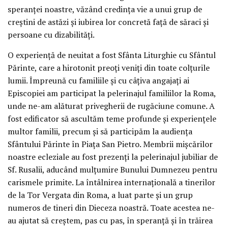
speranței noastre, văzând credința vie a unui grup de
creștini de astăzi și iubirea lor concretă față de săraci și
persoane cu dizabilități.
O experiență de neuitat a fost Sfânta Liturghie cu Sfântul
Părinte, care a hirotonit preoți veniți din toate colțurile
lumii. Împreună cu familiile și cu câțiva angajați ai
Episcopiei am participat la pelerinajul familiilor la Roma,
unde ne-am alăturat privegherii de rugăciune comune. A
fost edificator să ascultăm teme profunde și experiențele
multor familii, precum și să participăm la audiența
Sfântului Părinte în Piața San Pietro. Membrii mișcărilor
noastre ecleziale au fost prezenți la pelerinajul jubiliar de
Sf. Rusalii, aducând mulțumire Bunului Dumnezeu pentru
carismele primite. La întâlnirea internațională a tinerilor
de la Tor Vergata din Roma, a luat parte și un grup
numeros de tineri din Dieceza noastră. Toate acestea ne-
au ajutat să creștem, pas cu pas, în speranță și în trăirea