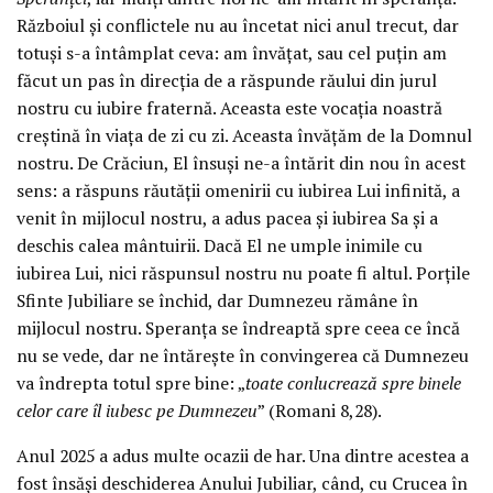
Războiul și conflictele nu au încetat nici anul trecut, dar
totuși s-a întâmplat ceva: am învățat, sau cel puțin am
făcut un pas în direcția de a răspunde răului din jurul
nostru cu iubire fraternă. Aceasta este vocația noastră
creștină în viața de zi cu zi. Aceasta învățăm de la Domnul
nostru. De Crăciun, El însuși ne-a întărit din nou în acest
sens: a răspuns răutății omenirii cu iubirea Lui infinită, a
venit în mijlocul nostru, a adus pacea și iubirea Sa și a
deschis calea mântuirii. Dacă El ne umple inimile cu
iubirea Lui, nici răspunsul nostru nu poate fi altul. Porțile
Sfinte Jubiliare se închid, dar Dumnezeu rămâne în
mijlocul nostru. Speranța se îndreaptă spre ceea ce încă
nu se vede, dar ne întărește în convingerea că Dumnezeu
va îndrepta totul spre bine: „
toate conlucrează spre binele
celor care îl iubesc pe Dumnezeu
” (Romani 8,28).
Anul 2025 a adus multe ocazii de har. Una dintre acestea a
fost însăși deschiderea Anului Jubiliar, când, cu Crucea în