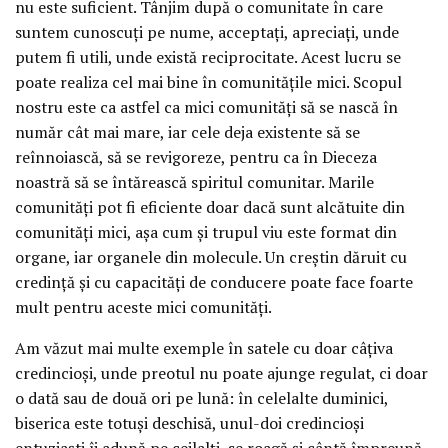
nu este suficient. Tânjim după o comunitate în care
suntem cunoscuți pe nume, acceptați, apreciați, unde
putem fi utili, unde există reciprocitate. Acest lucru se
poate realiza cel mai bine în comunitățile mici. Scopul
nostru este ca astfel ca mici comunități să se nască în
număr cât mai mare, iar cele deja existente să se
reînnoiască, să se revigoreze, pentru ca în Dieceza
noastră să se întărească spiritul comunitar. Marile
comunități pot fi eficiente doar dacă sunt alcătuite din
comunități mici, așa cum și trupul viu este format din
organe, iar organele din molecule. Un creștin dăruit cu
credință și cu capacități de conducere poate face foarte
mult pentru aceste mici comunități.
Am văzut mai multe exemple în satele cu doar câțiva
credincioși, unde preotul nu poate ajunge regulat, ci doar
o dată sau de două ori pe lună: în celelalte duminici,
biserica este totuși deschisă, unul-doi credincioși
entuziaști îi adună pe ceilalți, se roagă și cântă împreună,