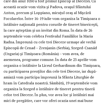
care din anul 1030 a fost primul Episcop al Diecezei. Cu
această ocazie vom vizita și Padova, orașul Sfântului
Anton, precum și Loppiano, micuțul oraș al Mișcării
Focolarelor. Între 16-19 iulie vom organiza la Timișoara o
întâlnire națională pentru corurile de tineret bisericești,
la care așteptăm și un invitat din Roma. În data de 26
septembrie vom celebra Festivalul Familiilor la Maria
Radna. Împreună cu cele trei Dieceze urmașe ale vechii
Episcopii de Cenad – Zrenjanin (Serbia), Szeged-Csanád
(Ungaria) și Timișoara (România) – vom avea, de
asemenea, programe comune. În data de 23 aprilie vom
organiza o întâlnire la Liceul Gerhardinum din Timișoara,
cu participarea preoților din cele trei Dieceze, iar după-
amiază vom participa împreună la Sfânta Liturghie de
hram în Catedrala noastră. Sâmbătă, 19 septembrie vom
organiza la Szeged o întâlnire de tineret pentru tinerii
celor trei Dieceze. În plus, vor avea loc și întâlniri mai
mici de pregătire, care vor oferi ocazia unei mai bune