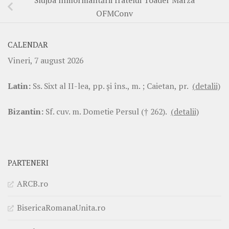
Slujba înmormântării fratelui Toader Mârza
OFMConv
CALENDAR
Vineri, 7 august 2026
Latin:
Ss. Sixt al II-lea, pp. şi îns., m. ; Caietan, pr.
(detalii)
Bizantin:
Sf. cuv. m. Dometie Persul († 262).
(detalii)
PARTENERI
ARCB.ro
BisericaRomanaUnita.ro