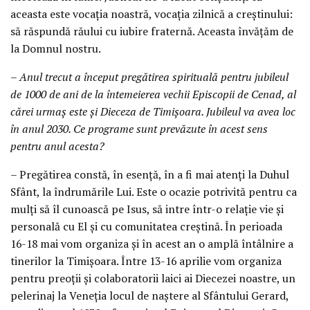
aceasta este vocația noastră, vocația zilnică a creștinului:
să răspundă răului cu iubire fraternă. Aceasta învățăm de
la Domnul nostru.
– Anul trecut a început pregătirea spirituală pentru jubileul
de 1000 de ani de la întemeierea vechii Episcopii de Cenad, al
cărei urmaș este și Dieceza de Timișoara. Jubileul va avea loc
în anul 2030. Ce programe sunt prevăzute în acest sens
pentru anul acesta?
– Pregătirea constă, în esență, în a fi mai atenți la Duhul
Sfânt, la îndrumările Lui. Este o ocazie potrivită pentru ca
mulți să îl cunoască pe Isus, să intre într-o relație vie și
personală cu El și cu comunitatea creștină. În perioada
16-18 mai vom organiza și în acest an o amplă întâlnire a
tinerilor la Timișoara. Între 13-16 aprilie vom organiza
pentru preoții și colaboratorii laici ai Diecezei noastre, un
pelerinaj la Veneția locul de naștere al Sfântului Gerard,