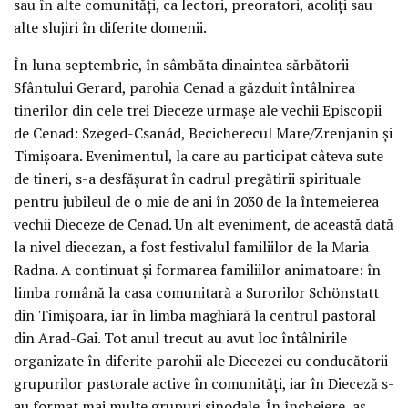
sau în alte comunități, ca lectori, preoratori, acoliți sau
alte slujiri în diferite domenii.
În luna septembrie, în sâmbăta dinaintea sărbătorii
Sfântului Gerard, parohia Cenad a găzduit întâlnirea
tinerilor din cele trei Dieceze urmașe ale vechii Episcopii
de Cenad: Szeged-Csanád, Becicherecul Mare/Zrenjanin și
Timișoara. Evenimentul, la care au participat câteva sute
de tineri, s-a desfășurat în cadrul pregătirii spirituale
pentru jubileul de o mie de ani în 2030 de la întemeierea
vechii Dieceze de Cenad. Un alt eveniment, de această dată
la nivel diecezan, a fost festivalul familiilor de la Maria
Radna. A continuat și formarea familiilor animatoare: în
limba română la casa comunitară a Surorilor Schönstatt
din Timișoara, iar în limba maghiară la centrul pastoral
din Arad-Gai. Tot anul trecut au avut loc întâlnirile
organizate în diferite parohii ale Diecezei cu conducătorii
grupurilor pastorale active în comunități, iar în Dieceză s-
au format mai multe grupuri sinodale. În încheiere, aș