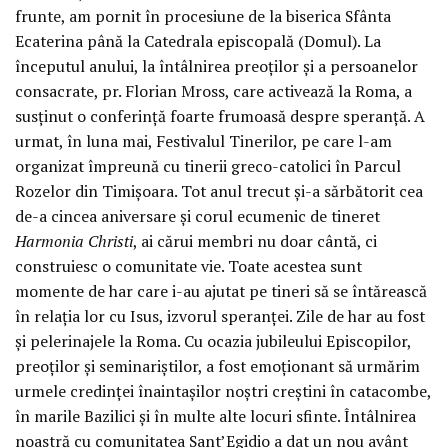
frunte, am pornit în procesiune de la biserica Sfânta
Ecaterina până la Catedrala episcopală (Domul). La
începutul anului, la întâlnirea preoților și a persoanelor
consacrate, pr. Florian Mross, care activează la Roma, a
susținut o conferință foarte frumoasă despre speranță. A
urmat, în luna mai, Festivalul Tinerilor, pe care l-am
organizat împreună cu tinerii greco-catolici în Parcul
Rozelor din Timișoara. Tot anul trecut și-a sărbătorit cea
de-a cincea aniversare și corul ecumenic de tineret
Harmonia Christi
, ai cărui membri nu doar cântă, ci
construiesc o comunitate vie. Toate acestea sunt
momente de har care i-au ajutat pe tineri să se întărească
în relația lor cu Isus, izvorul speranței. Zile de har au fost
și pelerinajele la Roma. Cu ocazia jubileului Episcopilor,
preoților și seminariștilor, a fost emoționant să urmărim
urmele credinței înaintașilor noștri creștini în catacombe,
în marile Bazilici și în multe alte locuri sfinte. Întâlnirea
noastră cu comunitatea Sant’Egidio a dat un nou avânt