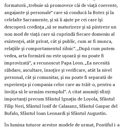
formatorii „trebuie să promoveze căi de viață coerente,
angajante și personale” care să conducă la Botez și la
celelalte Sacramente, și să îi ajute pe cei care își
descoperă credința „să se maturizeze și să păstreze un
nou mod de viață care să cuprindă fiecare domeniu al
existenței, atât privat, cât și public, cum ar fi munca,
relațiile și comportamentul zilnic”. „După cum putem
vedea, arta formării nu este ușoară și nu poate fi
improvizată”, a recunoscut Papa Leon. „Ea necesită
răbdare, ascultare, însoțire și verificare, atât la nivel
personal, cât și comunitar, și nu poate fi separată de
experiența și compania celor care au trăit-o, pentru a
învăța să le urmăm exemplul”. A citat anumiți sfinți
importanți precum Sfântul Ignațiu de Loyola, Sfântul
Filip Neri, Sfântul Iosif de Calasanz, Sfântul Gaspar del
Bufalo, Sfântul Ioan Leonardi și Sfântul Augustin.
În lumina tuturor acestor modele de urmat, Pontiful i-a