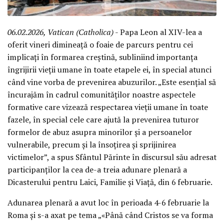
06.02.2026, Vatican (Catholica)
- Papa Leon al XIV-lea a
oferit vineri dimineață o foaie de parcurs pentru cei
implicați în formarea creștină, subliniind importanța
îngrijirii vieții umane în toate etapele ei, în special atunci
când vine vorba de prevenirea abuzurilor. „Este esențial să
încurajăm în cadrul comunităților noastre aspectele
formative care vizează respectarea vieții umane în toate
fazele, în special cele care ajută la prevenirea tuturor
formelor de abuz asupra minorilor și a persoanelor
vulnerabile, precum și la însoțirea și sprijinirea
victimelor”, a spus Sfântul Părinte în discursul său adresat
participanților la cea de-a treia adunare plenară a
Dicasterului pentru Laici, Familie și Viață, din 6 februarie.
Adunarea plenară a avut loc în perioada 4-6 februarie la
Roma și s-a axat pe tema „«Până când Cristos se va forma