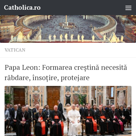
Catholica.ro
Skip to content
VATICAN
Papa Leon: Formarea creștină necesită
răbdare, însoțire, protejare