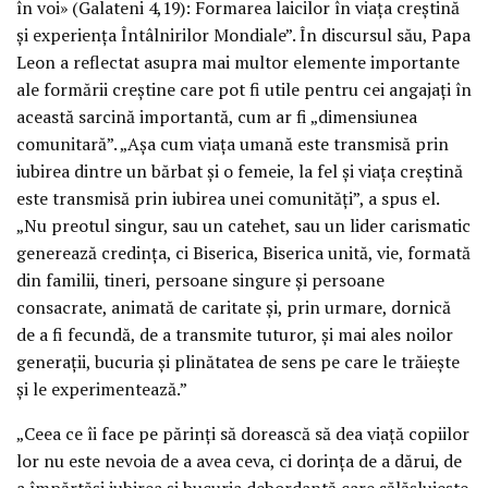
în voi» (Galateni 4,19): Formarea laicilor în viața creștină
și experiența Întâlnirilor Mondiale”. În discursul său, Papa
Leon a reflectat asupra mai multor elemente importante
ale formării creștine care pot fi utile pentru cei angajați în
această sarcină importantă, cum ar fi „dimensiunea
comunitară”. „Așa cum viața umană este transmisă prin
iubirea dintre un bărbat și o femeie, la fel și viața creștină
este transmisă prin iubirea unei comunități”, a spus el.
„Nu preotul singur, sau un catehet, sau un lider carismatic
generează credința, ci Biserica, Biserica unită, vie, formată
din familii, tineri, persoane singure și persoane
consacrate, animată de caritate și, prin urmare, dornică
de a fi fecundă, de a transmite tuturor, și mai ales noilor
generații, bucuria și plinătatea de sens pe care le trăiește
și le experimentează.”
„Ceea ce îi face pe părinți să dorească să dea viață copiilor
lor nu este nevoia de a avea ceva, ci dorința de a dărui, de
a împărtăși iubirea și bucuria debordantă care sălășluiește