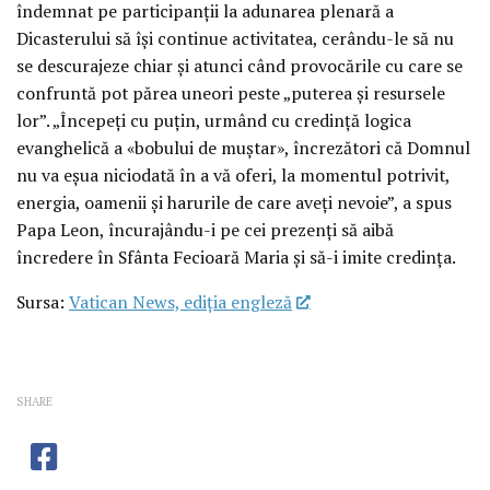
îndemnat pe participanții la adunarea plenară a
Dicasterului să își continue activitatea, cerându-le să nu
se descurajeze chiar și atunci când provocările cu care se
confruntă pot părea uneori peste „puterea și resursele
lor”. „Începeți cu puțin, urmând cu credință logica
evanghelică a «bobului de muștar», încrezători că Domnul
nu va eșua niciodată în a vă oferi, la momentul potrivit,
energia, oamenii și harurile de care aveți nevoie”, a spus
Papa Leon, încurajându-i pe cei prezenți să aibă
încredere în Sfânta Fecioară Maria și să-i imite credința.
Sursa:
Vatican News, ediția engleză
SHARE