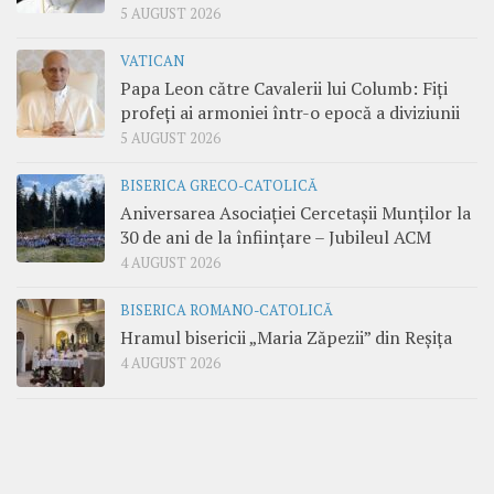
5 AUGUST 2026
VATICAN
Papa Leon către Cavalerii lui Columb: Fiți
profeți ai armoniei într-o epocă a diviziunii
5 AUGUST 2026
BISERICA GRECO-CATOLICĂ
Aniversarea Asociației Cercetașii Munților la
30 de ani de la înființare – Jubileul ACM
4 AUGUST 2026
BISERICA ROMANO-CATOLICĂ
Hramul bisericii „Maria Zăpezii” din Reșița
4 AUGUST 2026