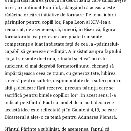
în ei”, a continuat Pontiful, adăugând că aceasta este
rădăcina oricărei inițiative de formare. Pe tema iubirii
părinților pentru copiii lor, Papa Leon al XIV-lea a
remarcat, de asemenea, că, uneori, în Biserică, figura
formatorului ca profesor care poate transmite
competențe a luat întâietate față de cea „a «părintelui»
capabil să genereze credință”. A insistat asupra faptului
că „a transmite doctrina, ritualul și etica” nu este
suficient, ci mai degrabă formatorii sunt „chemați să
împărtășească ceea ce trăim, cu generozitate, iubirea
sinceră pentru suflete, disponibilitate de a suferi pentru
alții și dedicare fără rezerve, precum părinții care se
sacrifică pentru binele copiilor lor”. În acest sens, l-a
indicat pe Sfântul Paul ca model de urmat, deoarece
această idee este reflectată și în Galateni 4,19, pe care
Dicasterul a ales-o ca temă pentru Adunarea Plenară.
Sfântul Părinte a subliniat, de asemenea, faptul că