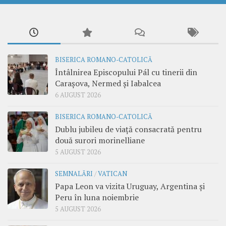
BISERICA ROMANO-CATOLICĂ
Întâlnirea Episcopului Pál cu tinerii din
Carașova, Nermed și Iabalcea
6 AUGUST 2026
BISERICA ROMANO-CATOLICĂ
Dublu jubileu de viață consacrată pentru
două surori morinelliane
5 AUGUST 2026
SEMNALĂRI
/
VATICAN
Papa Leon va vizita Uruguay, Argentina și
Peru în luna noiembrie
5 AUGUST 2026