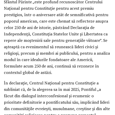
Sfântul Părinte „este profund recunoscător Centrului
Național pentru Constituție pentru acest premiu
prestigios, într-o aniversare atât de semnificativă pentru
poporul american, care este chemat să reflecteze asupra
celor 250 de ani de istorie, păstrând Declarația de
Independență, Constituția Statelor Unite și Libertatea ca
repere ale moștenirii sale pentru generațiile viitoare”. Se
așteaptă ca evenimentul să reunească lideri civici și
religioși, precum și membri ai publicului, pentru a analiza
modul în care idealurile fondatoare ale Americii,
formulate acum 250 de ani, continuă să rezoneze în
contextul global de astăzi.
În declarație, Centrul Național pentru Constituție a
subliniat că, de la alegerea sa în mai 2025, Pontiful „a
făcut din dialogul interconfesional și ecumenic o
prioritate definitorie a pontificatului său, implicând lideri
din comunitățile evreiești, musulmane, creștine și din alte
comunități religioase pentru a promova respectul