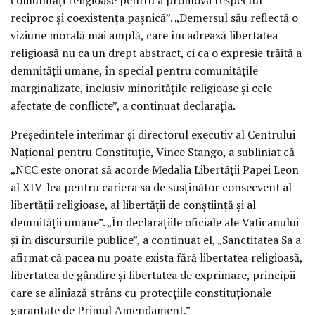
reciproc și coexistența pașnică”. „Demersul său reflectă o
viziune morală mai amplă, care încadrează libertatea
religioasă nu ca un drept abstract, ci ca o expresie trăită a
demnității umane, în special pentru comunitățile
marginalizate, inclusiv minoritățile religioase și cele
afectate de conflicte”, a continuat declarația.
Președintele interimar și directorul executiv al Centrului
Național pentru Constituție, Vince Stango, a subliniat că
„NCC este onorat să acorde Medalia Libertății Papei Leon
al XIV-lea pentru cariera sa de susținător consecvent al
libertății religioase, al libertății de conștiință și al
demnității umane”. „În declarațiile oficiale ale Vaticanului
și în discursurile publice”, a continuat el, „Sanctitatea Sa a
afirmat că pacea nu poate exista fără libertatea religioasă,
libertatea de gândire și libertatea de exprimare, principii
care se aliniază strâns cu protecțiile constituționale
garantate de Primul Amendament.”