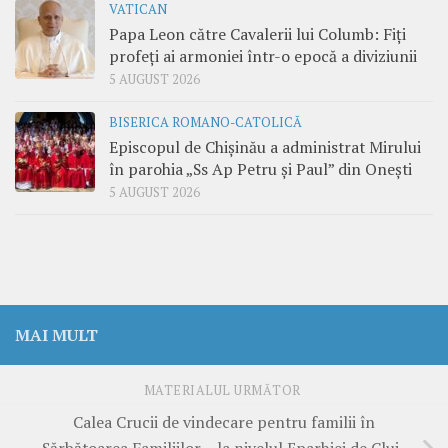
VATICAN
Papa Leon către Cavalerii lui Columb: Fiți
profeți ai armoniei într-o epocă a diviziunii
5 AUGUST 2026
BISERICA ROMANO-CATOLICĂ
Episcopul de Chișinău a administrat Mirului
în parohia „Ss Ap Petru și Paul” din Onești
5 AUGUST 2026
MAI MULT
MATERIALUL URMĂTOR
Calea Crucii de vindecare pentru familii în
Sărbătoarea Familiilor – la nivelul Eparhiei de Cluj-