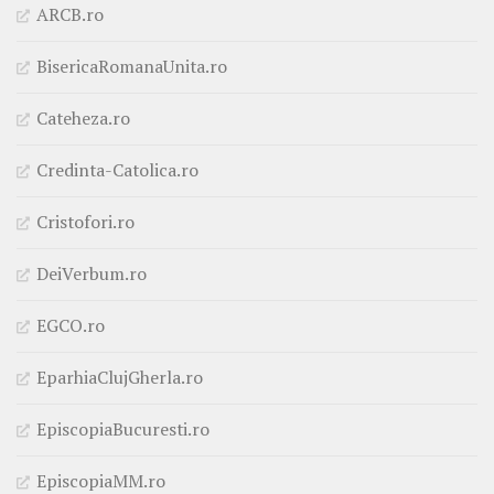
ARCB.ro
BisericaRomanaUnita.ro
Cateheza.ro
Credinta-Catolica.ro
Cristofori.ro
DeiVerbum.ro
EGCO.ro
EparhiaClujGherla.ro
EpiscopiaBucuresti.ro
EpiscopiaMM.ro