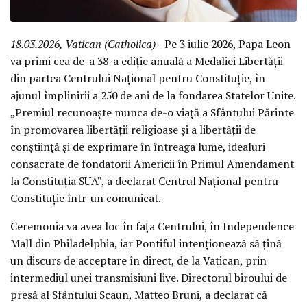
18.03.2026, Vatican (Catholica)
- Pe 3 iulie 2026, Papa Leon
va primi cea de-a 38-a ediție anuală a Medaliei Libertății
din partea Centrului Național pentru Constituție, în
ajunul împlinirii a 250 de ani de la fondarea Statelor Unite.
„Premiul recunoaște munca de-o viață a Sfântului Părinte
în promovarea libertății religioase și a libertății de
conștiință și de exprimare în întreaga lume, idealuri
consacrate de fondatorii Americii în Primul Amendament
la Constituția SUA”, a declarat Centrul Național pentru
Constituție într-un comunicat.
Ceremonia va avea loc în fața Centrului, în Independence
Mall din Philadelphia, iar Pontiful intenționează să țină
un discurs de acceptare în direct, de la Vatican, prin
intermediul unei transmisiuni live. Directorul biroului de
presă al Sfântului Scaun, Matteo Bruni, a declarat că