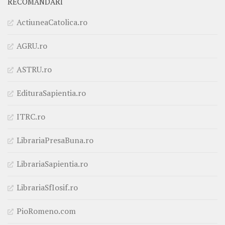
RECOMANDĂRI
ActiuneaCatolica.ro
AGRU.ro
ASTRU.ro
EdituraSapientia.ro
ITRC.ro
LibrariaPresaBuna.ro
LibrariaSapientia.ro
LibrariaSfIosif.ro
PioRomeno.com