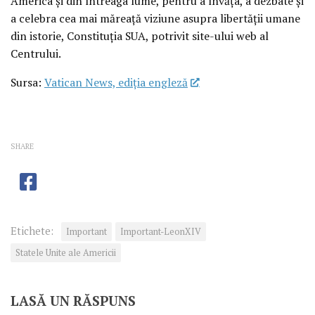
America și din întreaga lume, pentru a învăța, a dezbate și
a celebra cea mai măreață viziune asupra libertății umane
din istorie, Constituția SUA, potrivit site-ului web al
Centrului.
Sursa:
Vatican News, ediția engleză
SHARE
Etichete:
Important
Important-LeonXIV
Statele Unite ale Americii
LASĂ UN RĂSPUNS