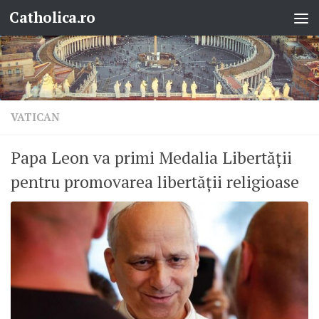
Catholica.ro
Skip to content
VATICAN
Papa Leon va primi Medalia Libertății
pentru promovarea libertății religioase