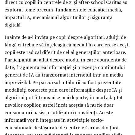
direct cu copiii în centrele de zi și after-school Caritas au
explorat teme precum: fundamentele educației media,
impactul IA, mecanismul algoritmilor și siguranța
digitală.
Înainte de a-i învăța pe copii despre algoritmi, adulții de
lângă ei trebuie să înțeleagă că mediul în care cresc acești
copii este radical diferit de cel al generațiilor anterioare.
Participanții au aflat despre modul în care abundența de
date, fragmentarea informației și prezența conținutului
generat de IA au transformat internetul într-un mediu
imprevizibil. Pe parcursul întâlnirii au fost prezentate
modalități concrete prin care informațiile despre IA și
algoritmi pot fi transmise mai departe, în mod adaptat
nevoilor copiilor, astfel încât aceștia să nu fie doar
consumatori pasivi, ci utilizatori conștienți. Aceste
informații vor fi integrate în activitățile socio-
educaționale desfășurate de centrele Caritas din țară
deoarece „nu este suficient să le spunem copiilor să fie