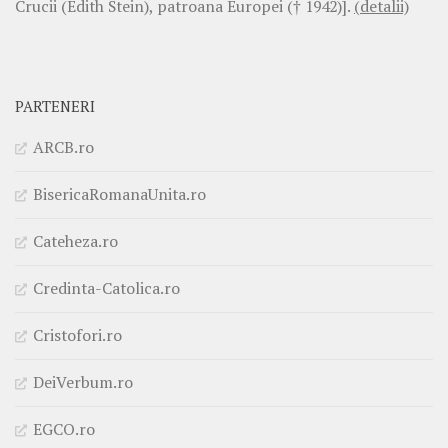
Crucii (Edith Stein), patroana Europei († 1942)].
(detalii)
PARTENERI
ARCB.ro
BisericaRomanaUnita.ro
Cateheza.ro
Credinta-Catolica.ro
Cristofori.ro
DeiVerbum.ro
EGCO.ro