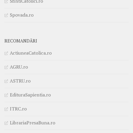
SfintiCatolici.ro
Spovada.ro
RECOMANDĂRI
ActiuneaCatolica.ro
AGRU.ro
ASTRU.ro
EdituraSapientia.ro
ITRC.ro
LibrariaPresaBuna.ro