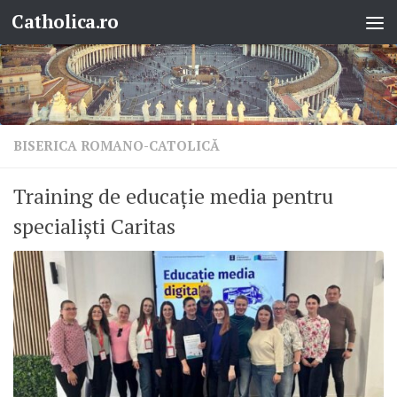
Catholica.ro
Skip to content
BISERICA ROMANO-CATOLICĂ
Training de educație media pentru
specialiști Caritas