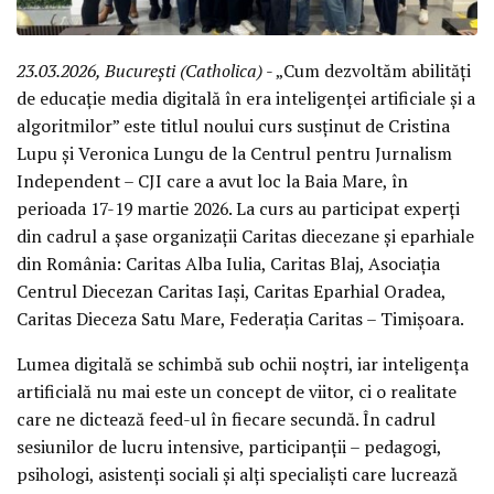
23.03.2026, București (Catholica)
- „Cum dezvoltăm abilități
de educație media digitală în era inteligenței artificiale și a
algoritmilor” este titlul noului curs susținut de Cristina
Lupu și Veronica Lungu de la Centrul pentru Jurnalism
Independent – CJI care a avut loc la Baia Mare, în
perioada 17-19 martie 2026. La curs au participat experți
din cadrul a șase organizații Caritas diecezane și eparhiale
din România: Caritas Alba Iulia, Caritas Blaj, Asociația
Centrul Diecezan Caritas Iași, Caritas Eparhial Oradea,
Caritas Dieceza Satu Mare, Federația Caritas – Timișoara.
Lumea digitală se schimbă sub ochii noștri, iar inteligența
artificială nu mai este un concept de viitor, ci o realitate
care ne dictează feed-ul în fiecare secundă. În cadrul
sesiunilor de lucru intensive, participanții – pedagogi,
psihologi, asistenți sociali și alți specialiști care lucrează