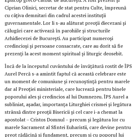
Ciprian Olinici, secretar de stat pentru Culte, împreună
cu câțiva demnitari din cadrul acestei instituții
guvernamentale. Lor li s-au alăturat preoții diecezani și
călugări care activează în parohiile și structurile
Arhidiecezei de București. Au participat numeroși
credincioși și persoane consacrate, care au dorit să fie
prezenți la acest moment spiritual și liturgic deosebit.
Încă de la începutul cuvântului de învățătură rostit de ÎPS
Aurel Percă s-a amintit faptul că această celebrare este
un moment de comuniune și recunoștință pentru marele
dar al Preoției ministeriale, care lucrează pentru binele
poporului ales și credincios al lui Dumnezeu. ÎPS Aurel a
subliniat, așadar, importanța Liturghiei crismei și legătura
strânsă dintre preoții Bisericii și cel care i-a chemat la
apostolat – Cristos Domnul – precum și legătura lor cu
marele Sacrament al Sfintei Euharistii, care devine pentru
preot rădăcină și fundament, precum și cu poporul lui