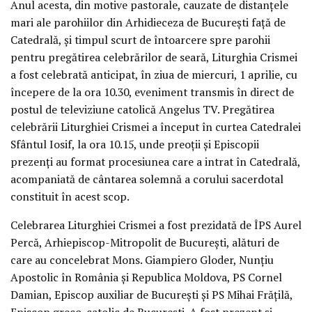
Anul acesta, din motive pastorale, cauzate de distanțele
mari ale parohiilor din Arhidieceza de București față de
Catedrală, și timpul scurt de întoarcere spre parohii
pentru pregătirea celebrărilor de seară, Liturghia Crismei
a fost celebrată anticipat, în ziua de miercuri, 1 aprilie, cu
începere de la ora 10.30, eveniment transmis în direct de
postul de televiziune catolică Angelus TV. Pregătirea
celebrării Liturghiei Crismei a început în curtea Catedralei
Sfântul Iosif, la ora 10.15, unde preoții și Episcopii
prezenți au format procesiunea care a intrat în Catedrală,
acompaniată de cântarea solemnă a corului sacerdotal
constituit în acest scop.
Celebrarea Liturghiei Crismei a fost prezidată de ÎPS Aurel
Percă, Arhiepiscop-Mitropolit de București, alături de
care au concelebrat Mons. Giampiero Gloder, Nunțiu
Apostolic în România și Republica Moldova, PS Cornel
Damian, Episcop auxiliar de București și PS Mihai Frățilă,
Episcop greco-catolic de București. A fost prezent și