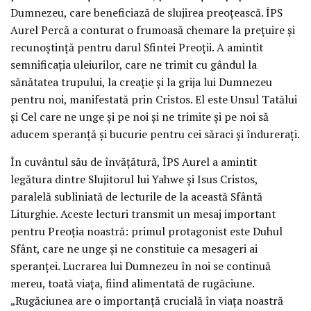
Dumnezeu, care beneficiază de slujirea preoțească. ÎPS
Aurel Percă a conturat o frumoasă chemare la prețuire și
recunoștință pentru darul Sfintei Preoții. A amintit
semnificația uleiurilor, care ne trimit cu gândul la
sănătatea trupului, la creație și la grija lui Dumnezeu
pentru noi, manifestată prin Cristos. El este Unsul Tatălui
și Cel care ne unge și pe noi și ne trimite și pe noi să
aducem speranță și bucurie pentru cei săraci și îndurerați.
În cuvântul său de învățătură, ÎPS Aurel a amintit
legătura dintre Slujitorul lui Yahwe și Isus Cristos,
paralelă subliniată de lecturile de la această Sfântă
Liturghie. Aceste lecturi transmit un mesaj important
pentru Preoția noastră: primul protagonist este Duhul
Sfânt, care ne unge și ne constituie ca mesageri ai
speranței. Lucrarea lui Dumnezeu în noi se continuă
mereu, toată viața, fiind alimentată de rugăciune.
„Rugăciunea are o importanță crucială în viața noastră