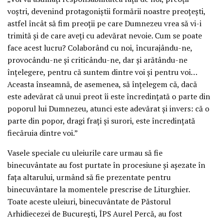
voștri, devenind protagoniștii formării noastre preoțești,
astfel încât să fim preoții pe care Dumnezeu vrea să vi-i
trimită și de care aveți cu adevărat nevoie. Cum se poate
face acest lucru? Colaborând cu noi, încurajându-ne,
provocându-ne și criticându-ne, dar și arătându-ne
înțelegere, pentru că suntem dintre voi și pentru voi…
Aceasta înseamnă, de asemenea, să înțelegem că, dacă
este adevărat că unui preot îi este încredințată o parte din
poporul lui Dumnezeu, atunci este adevărat și invers: că o
parte din popor, dragi frați și surori, este încredințată
fiecăruia dintre voi.”
Vasele speciale cu uleiurile care urmau să fie
binecuvântate au fost purtate în procesiune și așezate în
fața altarului, urmând să fie prezentate pentru
binecuvântare la momentele prescrise de Liturghier.
Toate aceste uleiuri, binecuvântate de Păstorul
Arhidiecezei de București, ÎPS Aurel Percă, au fost