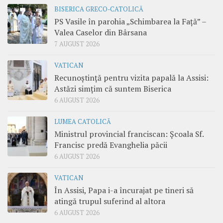
BISERICA GRECO-CATOLICĂ
PS Vasile în parohia „Schimbarea la Față” –
Valea Caselor din Bârsana
7 AUGUST 2026
VATICAN
Recunoștință pentru vizita papală la Assisi:
Astăzi simțim că suntem Biserica
6 AUGUST 2026
LUMEA CATOLICĂ
Ministrul provincial franciscan: Școala Sf.
Francisc predă Evanghelia păcii
6 AUGUST 2026
VATICAN
În Assisi, Papa i-a încurajat pe tineri să
atingă trupul suferind al altora
6 AUGUST 2026