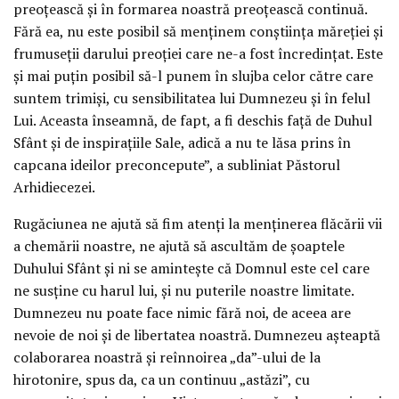
preoțească și în formarea noastră preoțească continuă.
Fără ea, nu este posibil să menținem conștiința măreției și
frumuseții darului preoției care ne-a fost încredințat. Este
și mai puțin posibil să-l punem în slujba celor către care
suntem trimiși, cu sensibilitatea lui Dumnezeu și în felul
Lui. Aceasta înseamnă, de fapt, a fi deschis față de Duhul
Sfânt și de inspirațiile Sale, adică a nu te lăsa prins în
capcana ideilor preconcepute”, a subliniat Păstorul
Arhidiecezei.
Rugăciunea ne ajută să fim atenți la menținerea flăcării vii
a chemării noastre, ne ajută să ascultăm de șoaptele
Duhului Sfânt și ni se amintește că Domnul este cel care
ne susține cu harul lui, și nu puterile noastre limitate.
Dumnezeu nu poate face nimic fără noi, de aceea are
nevoie de noi și de libertatea noastră. Dumnezeu așteaptă
colaborarea noastră și reînnoirea „da”-ului de la
hirotonire, spus da, ca un continuu „astăzi”, cu