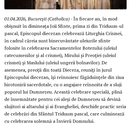
01.04.2026, București (Catholica)
- În fiecare an, în mod
obișnuit în dimineața Joii Sfinte, prima zi din Triduum-ul
pascal, Episcopul diecezan celebrează Liturghia Crismei,
în cadrul căreia sunt binecuvântate uleiurile sfinte
folosite în celebrarea Sacramentelor Botezului (uleiul
catecumenilor și al crismei), Mirului și Preoției (uleiul
crismei) și Maslului (uleiul ungerii bolnavilor). De
asemenea, preoții din toată Dieceza, reuniți în jurul
Episcopului diecezan, își reînnoiesc făgăduințele din ziua
hirotonirii sacerdotale, cu o angajare reînnoita de a sluji
poporul lui Dumnezeu. Această celebrare specială, plină
de însemnătate pentru cei aleși de Dumnezeu să devină
slujitori ai altarului și ai Evangheliei, deschide practic seria
de celebrări din Sfântul Triduum pascal, care culminează
cu celebrarea solemnă a Învierii Domnului.