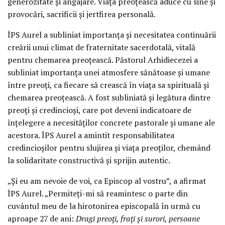
generozitate și angajare. Viața preoțească aduce cu sine și
provocări, sacrificii și jertfirea personală.
ÎPS Aurel a subliniat importanța și necesitatea continuării
creării unui climat de fraternitate sacerdotală, vitală
pentru chemarea preoțească. Păstorul Arhidiecezei a
subliniat importanța unei atmosfere sănătoase și umane
între preoți, ca fiecare să crească în viața sa spirituală și
chemarea preoțească. A fost subliniată și legătura dintre
preoți și credincioși, care pot deveni indicatoare de
înțelegere a necesităților concrete pastorale și umane ale
acestora. ÎPS Aurel a amintit responsabilitatea
credincioșilor pentru slujirea și viața preoților, chemând
la solidaritate constructivă și sprijin autentic.
„Și eu am nevoie de voi, ca Episcop al vostru”, a afirmat
ÎPS Aurel. „Permiteți-mi să reamintesc o parte din
cuvântul meu de la hirotonirea episcopală în urmă cu
aproape 27 de ani:
Dragi preoți, frați și surori, persoane