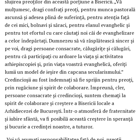
slujirea preoților din această porțiune a Bisericii. „Vă
mulțumesc, dragi confrați preoți, pentru munca pastorală
ascunsă și adesea plină de suferință, pentru atenția față
de cei mici, bolnavi și săraci, pentru elanul evanghelic și
pentru tot efortul cu care căutați noi căi de evanghelizare
a celor îndepărtați. Dumnezeu să vă răsplătească sincer și
pe voi, dragi persoane consacrate, călugărițe și călugări,
pentru că participați cu ardoare la viața și activitatea
arhiepiscopiei și, prin viața voastră evanghelică, oferiți
lumii un model de ieșire din capcana secularismului.”
Credincioșii au fost îndemnați să fie sprijin pentru preoți,
prin rugăciune și spirit de colaborare. Împreună, cler,
persoane consacrate și credincioși, suntem chemați la
spirit de colaborare și creștere a Bisericii locale a
Arhidiecezei de București. Într-o atmosferă de fraternitate
și iubire sfântă, va fi posibilă această creștere în speranță
și bucurie a credinței noastre, a tuturor.
„Voi vă asumați responsabilitatea față de noi, preoții