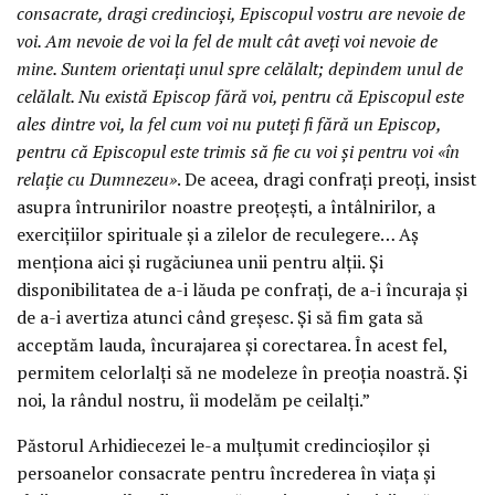
consacrate, dragi credincioși, Episcopul vostru are nevoie de
voi. Am nevoie de voi la fel de mult cât aveți voi nevoie de
mine. Suntem orientați unul spre celălalt; depindem unul de
celălalt. Nu există Episcop fără voi, pentru că Episcopul este
ales dintre voi, la fel cum voi nu puteți fi fără un Episcop,
pentru că Episcopul este trimis să fie cu voi și pentru voi «în
relație cu Dumnezeu»
. De aceea, dragi confrați preoți, insist
asupra întrunirilor noastre preoțești, a întâlnirilor, a
exercițiilor spirituale și a zilelor de reculegere… Aș
menționa aici și rugăciunea unii pentru alții. Și
disponibilitatea de a-i lăuda pe confrați, de a-i încuraja și
de a-i avertiza atunci când greșesc. Și să fim gata să
acceptăm lauda, încurajarea și corectarea. În acest fel,
permitem celorlalți să ne modeleze în preoția noastră. Și
noi, la rândul nostru, îi modelăm pe ceilalți.”
Păstorul Arhidiecezei le-a mulțumit credincioșilor și
persoanelor consacrate pentru încrederea în viața și