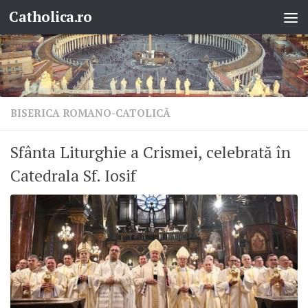
Catholica.ro
Skip to content
BISERICA ROMANO-CATOLICĂ
Sfânta Liturghie a Crismei, celebrată în
Catedrala Sf. Iosif