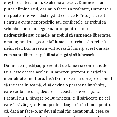
creșterea ateismului. Se afirmă adesea: „Dumnezeu ar
putea elimina răul, dar nu o face”. În realitate, Dumnezeu
nu poate interveni distrugând ceea ce El însuși a creat.
Pentru a evita nenorocirile sau conflictele, ar trebui să
schimbe continuu legile naturii; pentru a opri
nedreptățile sau crimele, ar trebui să suspende libertatea
omului; pentru a „corecta” lumea, ar trebui să o refacă
neîncetat. Dumnezeu a voit această lume și acest om așa
cum sunt: liberi, capabili să aleagă și să iubească.
Dumnezeul justițiar, prezentat de farisei și contrazis de
Isus, este adesea același Dumnezeu prezent și astăzi în
mentalitatea multora. Însă Dumnezeu nu dorește ca omul
să trăiască în teamă, ci să devină o persoană împlinită,
care caută bucuria, deoarece aceasta este vocația sa.
Păcatul nu-L rănește pe Dumnezeu, ci îl sărăcește pe cel
care îl săvârșește. El nu poate adăuga rău în lume, pentru
că, dacă ar face-o, ar deveni mai rău decât omul, ceea ce