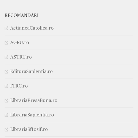
RECOMANDĂRI
ActiuneaCatolica.ro
AGRU.ro
ASTRU.ro
EdituraSapientia.ro
ITRC.ro
LibrariaPresaBuna.ro
LibrariaSapientia.ro
LibrariaSfIosif.ro