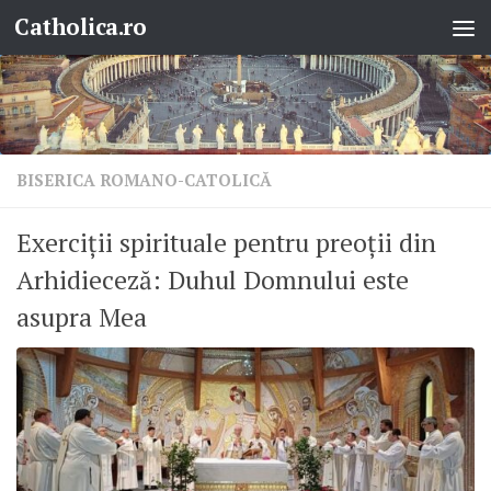
Catholica.ro
Skip to content
BISERICA ROMANO-CATOLICĂ
Exerciții spirituale pentru preoții din
Arhidieceză: Duhul Domnului este
asupra Mea