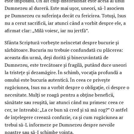
este imposibil. Un alt chip distorsionat este acela al unui
Dumnezeu al durerii. Este mai ușor, uneori, să-l asociem
pe Dumnezeu cu suferința decât cu fericirea. Totuși, Isus
nu a cerut sacrificii, iar atunci când a vorbit despre ele, a
afirmat clar: „Milă voiesc, iar nu jertfă”.
Sfânta Scriptură vorbește neîncetat despre bucurie și
sărbătoare. Bucuria nu trebuie confundată cu plăcerea:
aceasta din urmă, deși dorită și binecuvântată de
Dumnezeu, este trecătoare și fragilă, putând duce uneori
la tristețe și dezamăgire. În schimb, vocația profundă a
omului este bucuria autentică. În ceea ce privește
rugăciunea, Isus nu a vorbit despre o obligație, ci despre o
necesitate. Mulți se roagă pentru a obține beneficii,
sănătate sau reușită, iar atunci când nu primesc ceea ce
cer, se întreabă: „La ce bun să cred și să mă rog?” O astfel
de înțelegere creează confuzie, ca și cum rugăciunea ar
trebui să-L informeze pe Dumnezeu despre nevoile
noastre sau să-I schimbe voința.