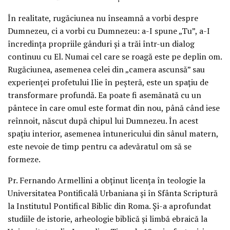
În realitate, rugăciunea nu înseamnă a vorbi despre
Dumnezeu, ci a vorbi cu Dumnezeu: a-I spune „Tu”, a-I
încredința propriile gânduri și a trăi într-un dialog
continuu cu El. Numai cel care se roagă este pe deplin om.
Rugăciunea, asemenea celei din „camera ascunsă” sau
experienței profetului Ilie în peșteră, este un spațiu de
transformare profundă. Ea poate fi asemănată cu un
pântece în care omul este format din nou, până când iese
reînnoit, născut după chipul lui Dumnezeu. În acest
spațiu interior, asemenea întunericului din sânul matern,
este nevoie de timp pentru ca adevăratul om să se
formeze.
Pr. Fernando Armellini a obținut licența în teologie la
Universitatea Pontificală Urbaniana și în Sfânta Scriptură
la Institutul Pontifical Biblic din Roma. Și-a aprofundat
studiile de istorie, arheologie biblică și limbă ebraică la