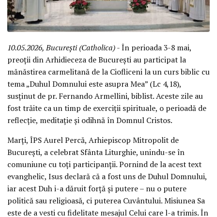
10.05.2026, București (Catholica)
- În perioada 3-8 mai,
preoții din Arhidieceza de București au participat la
mănăstirea carmelitană de la Ciofliceni la un curs biblic cu
tema „Duhul Domnului este asupra Mea” (Lc 4,18),
susținut de pr. Fernando Armellini, biblist. Aceste zile au
fost trăite ca un timp de exerciții spirituale, o perioadă de
reflecție, meditație și odihnă în Domnul Cristos.
Marți, ÎPS Aurel Percă, Arhiepiscop Mitropolit de
București, a celebrat Sfânta Liturghie, unindu-se în
comuniune cu toți participanții. Pornind de la acest text
evanghelic, Isus declară că a fost uns de Duhul Domnului,
iar acest Duh i-a dăruit forță și putere – nu o putere
politică sau religioasă, ci puterea Cuvântului. Misiunea Sa
este de a vesti cu fidelitate mesajul Celui care l-a trimis. În