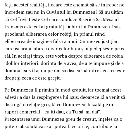
fața acestei realități, fiecare este chemat să se întrebe: ne
încredem sau nu în Cuvântul lui Dumnezeu? Să nu uităm
că Cel Înviat este Cel care conduce Biserica Sa. Mesajul
transmis este cel al gratuității iubirii lui Dumnezeu. Isus
proclamă eliberarea celor robiți, în primul rând
eliberarea de imaginea falsă a unui Dumnezeu justițiar,
care își arată iubirea doar celor buni și îi pedepsește pe cei
răi. În același timp, este vorba despre eliberarea de robia
idolilor interiori: dorința de a avea, de a te impune și de a
domina. Isus îl ajută pe om să discearnă între ceea ce este
drept și ceea ce este greșit.
Pe Dumnezeu îl primim în mod gratuit, iar tocmai acest
adevăr a dus la respingerea lui Isus, deoarece El a venit să
distrugă o relație greșită cu Dumnezeu, bazată pe un
raport comercial: „eu îți dau, ca Tu să-mi dai”.
Prezentarea unui Dumnezeu greu de crezut, înțeles ca o
putere absolută care ar putea face orice, contribuie la