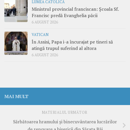
LUMEA CATOLICĂ
Ministrul provincial franciscan: Școala Sf.
Francisc predă Evanghelia păcii
6 AUGUST 2026
VATICAN
În Assisi, Papa i-a încurajat pe tineri să
atingă trupul suferind al altora
6 AUGUST 2026
MAI MULT
MATERIALUL URMĂTOR
Sărbătoarea hramului și binecuvântarea lucrărilor
de renovare a bisericii din Sărata Băi