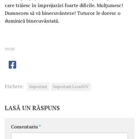
care trăiesc în împrejurări foarte dificile. Mulțumesc!
Dumnezeu să vă binecuvânteze! Tuturor le doresc o
duminică binecuvântată.
SHARE
Etichete:
Important
Important-LeonXIV
LASĂ UN RĂSPUNS
Comentariu
*