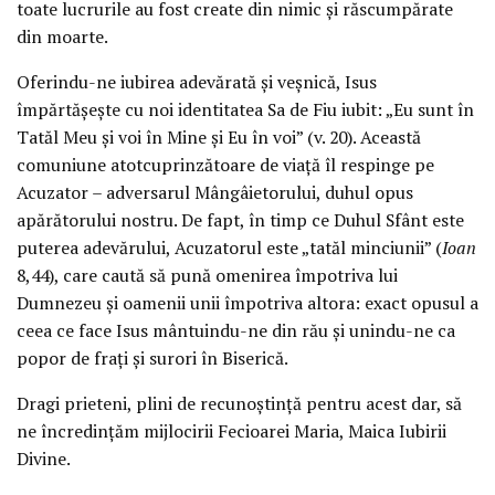
toate lucrurile au fost create din nimic și răscumpărate
din moarte.
Oferindu-ne iubirea adevărată și veșnică, Isus
împărtășește cu noi identitatea Sa de Fiu iubit: „Eu sunt în
Tatăl Meu și voi în Mine și Eu în voi” (v. 20). Această
comuniune atotcuprinzătoare de viață îl respinge pe
Acuzator – adversarul Mângâietorului, duhul opus
apărătorului nostru. De fapt, în timp ce Duhul Sfânt este
puterea adevărului, Acuzatorul este „tatăl minciunii” (
Ioan
8,44), care caută să pună omenirea împotriva lui
Dumnezeu și oamenii unii împotriva altora: exact opusul a
ceea ce face Isus mântuindu-ne din rău și unindu-ne ca
popor de frați și surori în Biserică.
Dragi prieteni, plini de recunoștință pentru acest dar, să
ne încredințăm mijlocirii Fecioarei Maria, Maica Iubirii
Divine.