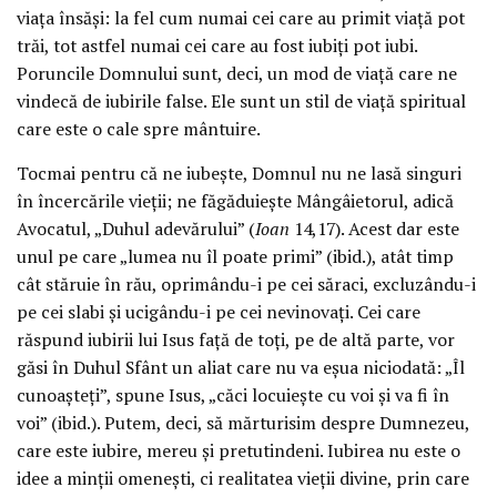
viața însăși: la fel cum numai cei care au primit viață pot
trăi, tot astfel numai cei care au fost iubiți pot iubi.
Poruncile Domnului sunt, deci, un mod de viață care ne
vindecă de iubirile false. Ele sunt un stil de viață spiritual
care este o cale spre mântuire.
Tocmai pentru că ne iubește, Domnul nu ne lasă singuri
în încercările vieții; ne făgăduiește Mângâietorul, adică
Avocatul, „Duhul adevărului” (
Ioan
14,17). Acest dar este
unul pe care „lumea nu îl poate primi” (ibid.), atât timp
cât stăruie în rău, oprimându-i pe cei săraci, excluzându-i
pe cei slabi și ucigându-i pe cei nevinovați. Cei care
răspund iubirii lui Isus față de toți, pe de altă parte, vor
găsi în Duhul Sfânt un aliat care nu va eșua niciodată: „Îl
cunoașteți”, spune Isus, „căci locuiește cu voi și va fi în
voi” (ibid.). Putem, deci, să mărturisim despre Dumnezeu,
care este iubire, mereu și pretutindeni. Iubirea nu este o
idee a minții omenești, ci realitatea vieții divine, prin care