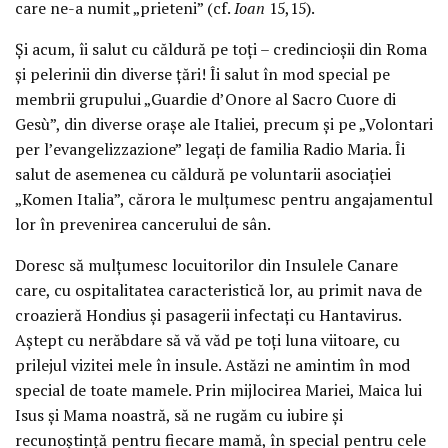
care ne-a numit „prieteni” (cf.
Ioan
15,15).
Și acum, îi salut cu căldură pe toți – credincioșii din Roma
și pelerinii din diverse țări! Îi salut în mod special pe
membrii grupului „Guardie d’Onore al Sacro Cuore di
Gesù”, din diverse orașe ale Italiei, precum și pe „Volontari
per l’evangelizzazione” legați de familia Radio Maria. Îi
salut de asemenea cu căldură pe voluntarii asociației
„Komen Italia”, cărora le mulțumesc pentru angajamentul
lor în prevenirea cancerului de sân.
Doresc să mulțumesc locuitorilor din Insulele Canare
care, cu ospitalitatea caracteristică lor, au primit nava de
croazieră Hondius și pasagerii infectați cu Hantavirus.
Aștept cu nerăbdare să vă văd pe toți luna viitoare, cu
prilejul vizitei mele în insule. Astăzi ne amintim în mod
special de toate mamele. Prin mijlocirea Mariei, Maica lui
Isus și Mama noastră, să ne rugăm cu iubire și
recunoștință pentru fiecare mamă, în special pentru cele