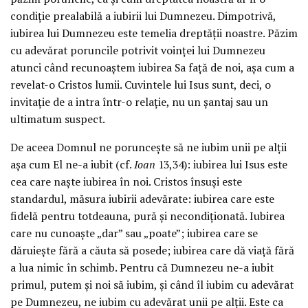
condiție prealabilă a iubirii lui Dumnezeu. Dimpotrivă,
iubirea lui Dumnezeu este temelia dreptății noastre. Păzim
cu adevărat poruncile potrivit voinței lui Dumnezeu
atunci când recunoaștem iubirea Sa față de noi, așa cum a
revelat-o Cristos lumii. Cuvintele lui Isus sunt, deci, o
invitație de a intra într-o relație, nu un șantaj sau un
ultimatum suspect.
De aceea Domnul ne poruncește să ne iubim unii pe alții
așa cum El ne-a iubit (cf.
Ioan
13,34): iubirea lui Isus este
cea care naște iubirea în noi. Cristos însuși este
standardul, măsura iubirii adevărate: iubirea care este
fidelă pentru totdeauna, pură și necondiționată. Iubirea
care nu cunoaște „dar” sau „poate”; iubirea care se
dăruiește fără a căuta să posede; iubirea care dă viață fără
a lua nimic în schimb. Pentru că Dumnezeu ne-a iubit
primul, putem și noi să iubim, și când îl iubim cu adevărat
pe Dumnezeu, ne iubim cu adevărat unii pe alții. Este ca