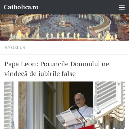
Catholica.ro
Skip to content
ANGELUS
Papa Leon: Poruncile Domnului ne
vindecă de iubirile false