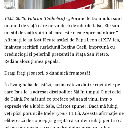
10.05.2026, Vatican (Catholica)
- „Poruncile Domnului sunt
un mod de viață care ne vindecă de iubirile false. Ele sunt
un stil de viață spiritual care este o cale spre mântuire.”
Afirmațiile au fost făcute astăzi de Papa Leon al XIV-lea,
înaintea recitării rugăciunii Regina Caeli, împreună cu
credincioșii și pelerinii prezenți în Piața San Pietro.
Redăm alocuțiunea papală.
Dragi frați și surori, o duminică frumoasă!
În Evanghelia de astăzi, auzim câteva dintre cuvintele pe
care Isus le-a adresat discipolilor Săi în timpul Cinei celei
de Taină. Pe măsură ce preface pâinea și vinul într-o
expresie vie a iubirii Sale, Cristos spune: „Dacă mă iubiți,
veți păzi poruncile Mele” (
Ioan
14,15). Această afirmație ne
eliberează de concepția greșită că suntem iubiți pentru că
păzim poruncile, ca și cum dreptatea noastră ar fi o