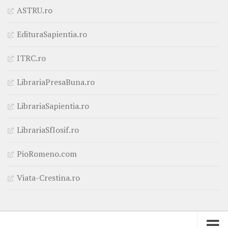
ASTRU.ro
EdituraSapientia.ro
ITRC.ro
LibrariaPresaBuna.ro
LibrariaSapientia.ro
LibrariaSfIosif.ro
PioRomeno.com
Viata-Crestina.ro