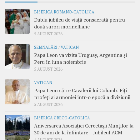
BISERICA ROMANO-CATOLICĂ
Dublu jubileu de viață consacrată pentru
două surori morinelliane
5 AUGUST 2026
SEMNALĂRI
/
VATICAN
Papa Leon va vizita Uruguay, Argentina și
Peru în luna noiembrie
5 AUGUST 2026
VATICAN
Papa Leon către Cavalerii lui Columb: Fiți
profeți ai armoniei într-o epocă a diviziunii
5 AUGUST 2026
BISERICA GRECO-CATOLICĂ
Aniversarea Asociației Cercetașii Munților la
30 de ani de la înființare – Jubileul ACM
4 AUGUST 2026