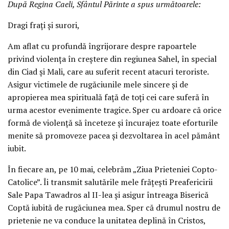
După Regina Caeli, Sfântul Părinte a spus următoarele:
Dragi frați și surori,
Am aflat cu profundă îngrijorare despre rapoartele
privind violența în creștere din regiunea Sahel, în special
din Ciad și Mali, care au suferit recent atacuri teroriste.
Asigur victimele de rugăciunile mele sincere și de
apropierea mea spirituală față de toți cei care suferă în
urma acestor evenimente tragice. Sper cu ardoare că orice
formă de violență să înceteze și încurajez toate eforturile
menite să promoveze pacea și dezvoltarea în acel pământ
iubit.
În fiecare an, pe 10 mai, celebrăm „Ziua Prieteniei Copto-
Catolice”. Îi transmit salutările mele frățești Preafericirii
Sale Papa Tawadros al II-lea și asigur întreaga Biserică
Coptă iubită de rugăciunea mea. Sper că drumul nostru de
prietenie ne va conduce la unitatea deplină în Cristos,