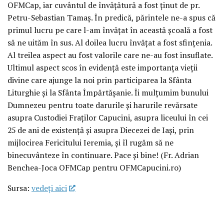
OFMCap, iar cuvântul de învățătură a fost ținut de pr.
Petru-Sebastian Tamaș. În predică, părintele ne-a spus că
primul lucru pe care l-am învățat în această școală a fost
să ne uităm în sus. Al doilea lucru învățat a fost sfințenia.
Al treilea aspect au fost valorile care ne-au fost insuflate.
Ultimul aspect scos în evidență este importanța vieții
divine care ajunge la noi prin participarea la Sfânta
Liturghie și la Sfânta Împărtășanie. Îi mulțumim bunului
Dumnezeu pentru toate darurile și harurile revărsate
asupra Custodiei Fraților Capucini, asupra liceului în cei
25 de ani de existență și asupra Diecezei de Iași, prin
mijlocirea Fericitului Ieremia, și îl rugăm să ne
binecuvânteze în continuare. Pace și bine! (Fr. Adrian
Benchea-Joca OFMCap pentru OFMCapucini.ro)
Sursa:
vedeţi aici