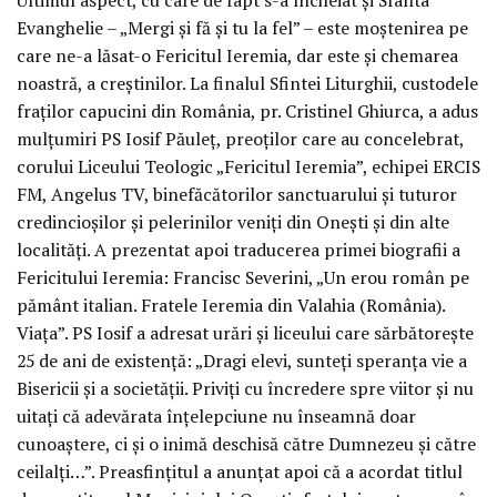
Evanghelie – „Mergi și fă și tu la fel” – este moștenirea pe
care ne-a lăsat-o Fericitul Ieremia, dar este și chemarea
noastră, a creștinilor. La finalul Sfintei Liturghii, custodele
fraților capucini din România, pr. Cristinel Ghiurca, a adus
mulțumiri PS Iosif Păuleț, preoților care au concelebrat,
corului Liceului Teologic „Fericitul Ieremia”, echipei ERCIS
FM, Angelus TV, binefăcătorilor sanctuarului și tuturor
credincioșilor și pelerinilor veniți din Onești și din alte
localități. A prezentat apoi traducerea primei biografii a
Fericitului Ieremia: Francisc Severini, „Un erou român pe
pământ italian. Fratele Ieremia din Valahia (România).
Viața”. PS Iosif a adresat urări și liceului care sărbătorește
25 de ani de existență: „Dragi elevi, sunteți speranța vie a
Bisericii și a societății. Priviți cu încredere spre viitor și nu
uitați că adevărata înțelepciune nu înseamnă doar
cunoaștere, ci și o inimă deschisă către Dumnezeu și către
ceilalți…”. Preasfințitul a anunțat apoi că a acordat titlul