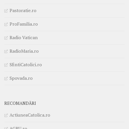
Pastoratie.ro
ProFamilia.ro
Radio Vatican
RadioMaria.ro
SfintiCatolici.ro
Spovada.ro
RECOMANDĂRI
ActiuneaCatolica.ro
AGRU.ro