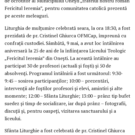
de ocrotitor al Municipiului Onești „fratelui nostru român
Fericitul Ieremia”, pentru comunitatea catolică prezentă
pe aceste meleaguri.
Liturghia de mulțumire celebrată seara, la ora 18:30, a fost
prezidată de pr. Cristinel Ghiurca OFMCap, împreună cu
confrații custodiei. Sâmbătă, 9 mai, a avut loc întâlnirea
aniversară la 25 de ani de la înființarea Liceului Teologic
„Fericitul Ieremia” din Onești. La această întâlnire au
participat 30 de profesori (actuali și foști) și 50 de
absolvenți. Programul întâlnirii a fost următorul: 9:30-
9:45 – sosirea participanților; 10:00 – prezentări,
intervenții ale foștilor profesori și elevi, amintiri și alte
momente; 12:00 – Sfânta Liturghie; 13:00 – prânz tip bufet
suedez și timp de socializare, iar după prânz – fotografii,
discuții și, pentru oaspeți, vizitarea sanctuarului și a
liceului.
Sfânta Liturghie a fost celebrată de pr. Cristinel Ghiurca