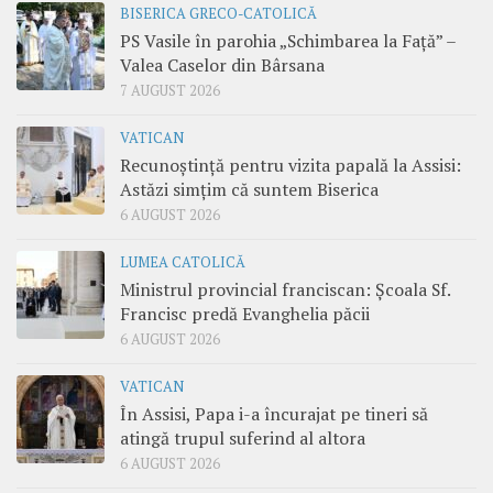
BISERICA GRECO-CATOLICĂ
PS Vasile în parohia „Schimbarea la Față” –
Valea Caselor din Bârsana
7 AUGUST 2026
VATICAN
Recunoștință pentru vizita papală la Assisi:
Astăzi simțim că suntem Biserica
6 AUGUST 2026
LUMEA CATOLICĂ
Ministrul provincial franciscan: Școala Sf.
Francisc predă Evanghelia păcii
6 AUGUST 2026
VATICAN
În Assisi, Papa i-a încurajat pe tineri să
atingă trupul suferind al altora
6 AUGUST 2026