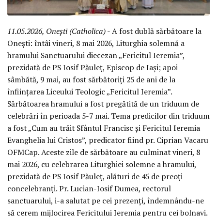
11.05.2026, Onești (Catholica)
- A fost dublă sărbătoare la
Onești: întâi vineri, 8 mai 2026, Liturghia solemnă a
hramului Sanctuarului diecezan „Fericitul Ieremia”,
prezidată de PS Iosif Păuleț, Episcop de Iași; apoi
sâmbătă, 9 mai, au fost sărbătoriți 25 de ani de la
înființarea Liceului Teologic „Fericitul Ieremia”.
Sărbătoarea hramului a fost pregătită de un triduum de
celebrări în perioada 5-7 mai. Tema predicilor din triduum
a fost „Cum au trăit Sfântul Francisc și Fericitul Ieremia
Evanghelia lui Cristos”, predicator fiind pr. Ciprian Vacaru
OFMCap. Aceste zile de sărbătoare au culminat vineri, 8
mai 2026, cu celebrarea Liturghiei solemne a hramului,
prezidată de PS Iosif Păuleț, alături de 45 de preoți
concelebranți. Pr. Lucian-Iosif Dumea, rectorul
sanctuarului, i-a salutat pe cei prezenți, îndemnându-ne
să cerem mijlocirea Fericitului Ieremia pentru cei bolnavi.