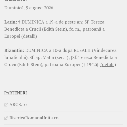
Duminică, 9 august 2026
Latin:
† DUMINICA a 19-a de peste an; Sf. Tereza
Benedicta a Crucii (Edith Stein), fc. m., patroană a
Europei
(detalii)
Bizantin:
DUMINICA a 10-a după RUSALII (Vindecarea
lunaticului). Sf. ap. Matia (sec. I); [Sf. Tereza Benedicta a
Crucii (Edith Stein), patroana Europei († 1942)].
(detalii)
PARTENERI
ARCB.ro
BisericaRomanaUnita.ro