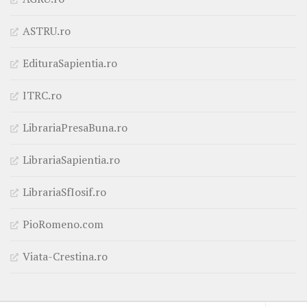
ASTRU.ro
EdituraSapientia.ro
ITRC.ro
LibrariaPresaBuna.ro
LibrariaSapientia.ro
LibrariaSfIosif.ro
PioRomeno.com
Viata-Crestina.ro