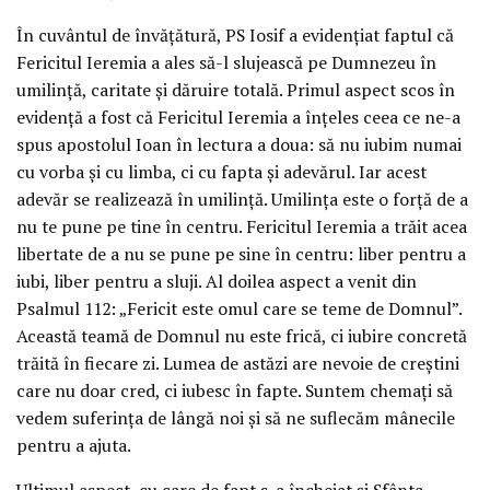
În cuvântul de învățătură, PS Iosif a evidențiat faptul că
Fericitul Ieremia a ales să-l slujească pe Dumnezeu în
umilință, caritate și dăruire totală. Primul aspect scos în
evidență a fost că Fericitul Ieremia a înțeles ceea ce ne-a
spus apostolul Ioan în lectura a doua: să nu iubim numai
cu vorba și cu limba, ci cu fapta și adevărul. Iar acest
adevăr se realizează în umilință. Umilința este o forță de a
nu te pune pe tine în centru. Fericitul Ieremia a trăit acea
libertate de a nu se pune pe sine în centru: liber pentru a
iubi, liber pentru a sluji. Al doilea aspect a venit din
Psalmul 112: „Fericit este omul care se teme de Domnul”.
Această teamă de Domnul nu este frică, ci iubire concretă
trăită în fiecare zi. Lumea de astăzi are nevoie de creștini
care nu doar cred, ci iubesc în fapte. Suntem chemați să
vedem suferința de lângă noi și să ne suflecăm mânecile
pentru a ajuta.
Ultimul aspect, cu care de fapt s-a încheiat și Sfânta