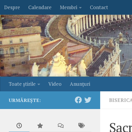
Despre
Calendare
Membri
Contact
Skip to content
Toate ştirile
Video
Anunţuri
BISERIC
URMĂREȘTE:
Sacr