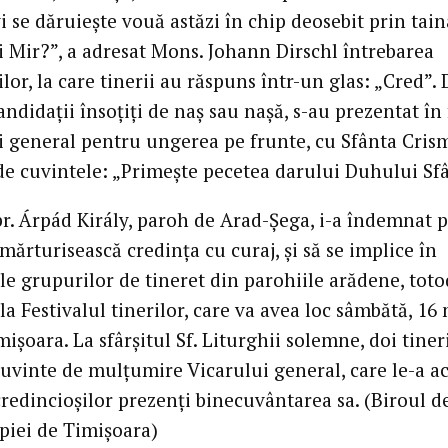
vi se dăruiește vouă astăzi în chip deosebit prin tain
i Mir?”, a adresat Mons. Johann Dirschl întrebarea
lor, la care tinerii au răspuns într-un glas: „Cred”.
andidații însoțiți de naș sau nașă, s-au prezentat în 
i general pentru ungerea pe frunte, cu Sfânta Cris
 de cuvintele: „Primește pecetea darului Duhului Sfâ
pr. Árpád Király, paroh de Arad-Șega, i-a îndemnat 
 mărturisească credința cu curaj, și să se implice în
ile grupurilor de tineret din parohiile arădene, totod
 la Festivalul tinerilor, care va avea loc sâmbătă, 16
imișoara. La sfârșitul Sf. Liturghii solemne, doi tiner
cuvinte de mulțumire Vicarului general, care le-a a
credincioșilor prezenți binecuvântarea sa. (Biroul d
opiei de Timișoara)