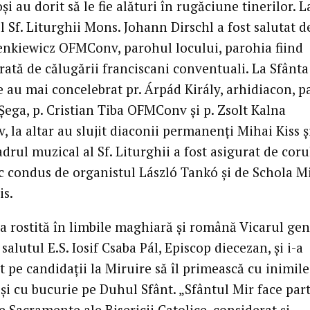
și au dorit să le fie alături în rugăciune tinerilor. L
 Sf. Liturghii Mons. Johann Dirschl a fost salutat de
enkiewicz OFMConv, parohul locului, parohia fiind
rată de călugării franciscani conventuali. La Sfânta
e au mai concelebrat pr. Árpád Király, arhidiacon, p
Șega, p. Cristian Tiba OFMConv și p. Zsolt Kalna
la altar au slujit diaconii permanenți Mihai Kiss ș
rul muzical al Sf. Liturghii a fost asigurat de coru
sc condus de organistul László Tankó și de Schola M
is.
ca rostită în limbile maghiară și română Vicarul gen
salutul E.S. Iosif Csaba Pál, Episcop diecezan, și i-a
 pe candidații la Miruire să îl primească cu inimile
și cu bucurie pe Duhul Sfânt. „Sfântul Mir face par
e Sacramente ale Bisericii Catolice, considerat și