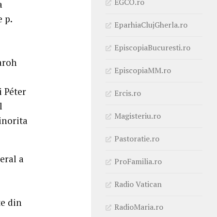
EGCO.ro
a
 p.
EparhiaClujGherla.ro
EpiscopiaBucuresti.ro
aroh
EpiscopiaMM.ro
i Péter
Ercis.ro
l
Magisteriu.ro
inorita
Pastoratie.ro
eral a
ProFamilia.ro
Radio Vatican
te din
RadioMaria.ro