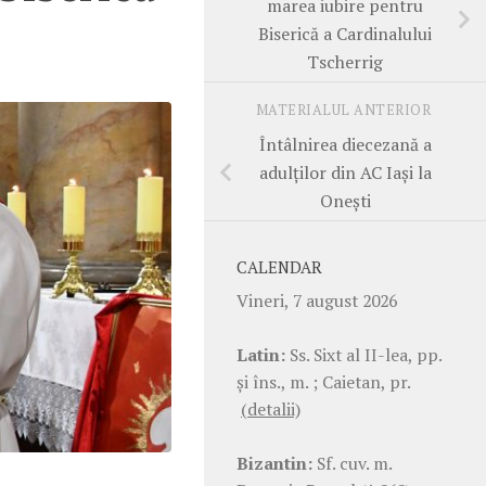
marea iubire pentru
Biserică a Cardinalului
Tscherrig
MATERIALUL ANTERIOR
Întâlnirea diecezană a
adulților din AC Iași la
Onești
CALENDAR
Vineri, 7 august 2026
Latin:
Ss. Sixt al II-lea, pp.
şi îns., m. ; Caietan, pr.
(detalii)
Bizantin:
Sf. cuv. m.