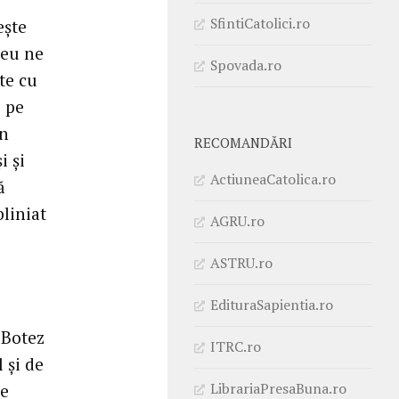
SfintiCatolici.ro
ește
zeu ne
Spovada.ro
te cu
i pe
în
RECOMANDĂRI
i și
ActiuneaCatolica.ro
ă
bliniat
AGRU.ro
ASTRU.ro
EdituraSapientia.ro
 Botez
ITRC.ro
 și de
LibrariaPresaBuna.ro
de