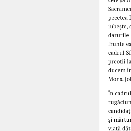
Sacramen
pecetea 
iubește, 
darurile 
frunte es
cadrul Sf
preoții l
ducem în 
Mons. Jo
În cadrul
rugăciun
candidaț
și mărtu
viață dăt