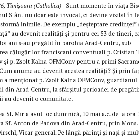
6, Timișoara (Catholica)
- Sunt momente în viața Bise
l Sfânt nu doar este invocat, ci devine vizibil în fe
nsformă inimile. De exemplu „deșteptare credinței” 
ță” au devenit realități și pentru cei 53 de tineri, c
doi ani s-au pregătit în parohia Arad-Centru, sub
ea călugărilor franciscani conventuali p. Cristian 
și p. Zsolt Kalna OFMConv pentru a primi Sacram
 Cum anume au devenit acestea realități? Și prin fap
 a menționat p. Zsolt Kalna OFMConv, guardianul
i din Arad-Centru, la sfârșitul perioadei de pregăti
ii au devenit o comunitate.
a Sf. Mir a avut loc duminică, 10 mai a.c. de la ora 
ica Sf. Anton de Padova din Arad-Centru, prin Mons.
rschl, Vicar general. Pe lângă părinți și nași și mul