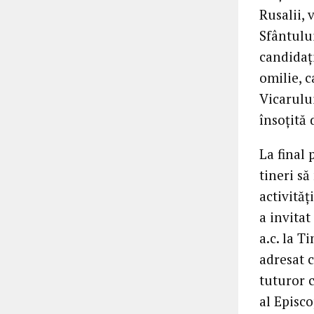
Rusalii, 
Sfântulu
candidați
omilie, c
Vicarulu
însoțită
La final 
tineri să
activităț
a invitat
a.c. la T
adresat 
tuturor 
al Episc