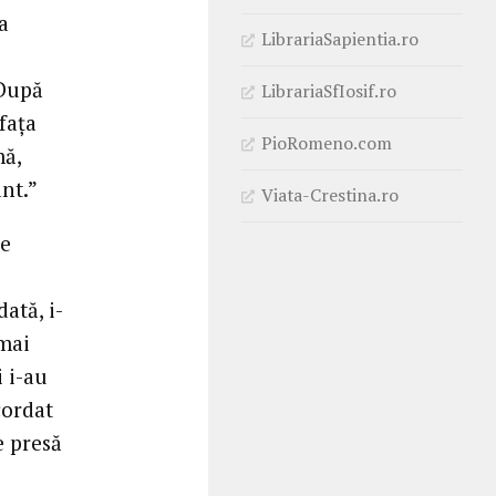
a
LibrariaSapientia.ro
 După
LibrariaSfIosif.ro
fața
PioRomeno.com
mă,
nt.”
Viata-Crestina.ro
pe
ată, i-
 mai
i i-au
cordat
e presă