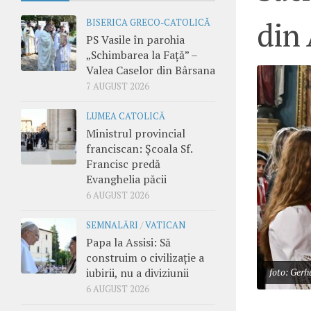
din
BISERICA GRECO-CATOLICĂ
PS Vasile în parohia
„Schimbarea la Față” –
Valea Caselor din Bârsana
7 AUGUST 2026
LUMEA CATOLICĂ
Ministrul provincial
franciscan: Școala Sf.
Francisc predă
Evanghelia păcii
6 AUGUST 2026
SEMNALĂRI
/
VATICAN
Papa la Assisi: Să
construim o civilizație a
iubirii, nu a diviziunii
foto: Gerh
6 AUGUST 2026