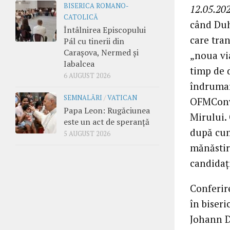
BISERICA ROMANO-
12.05.202
CATOLICĂ
când Duhu
Întâlnirea Episcopului
care tra
Pál cu tinerii din
Carașova, Nermed și
„noua via
Iabalcea
timp de 
6 AUGUST 2026
îndrumar
SEMNALĂRI
/
VATICAN
OFMConv 
Papa Leon: Rugăciunea
Mirului.
este un act de speranță
după cum
5 AUGUST 2026
mănăstiri
candidaț
Conferire
în biser
Johann Di