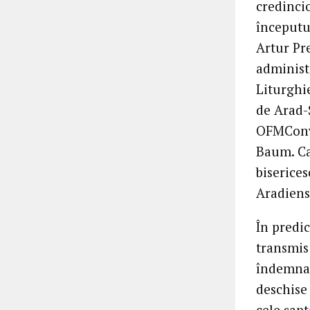
credincio
începutul
Artur Pr
administ
Liturghi
de Arad-
OFMConv, 
Baum. Cad
biserice
Aradiens
În predi
transmis 
îndemnat
deschise 
cele șapt