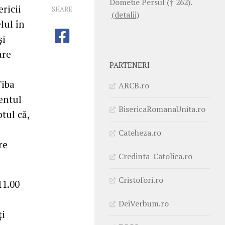
Dometie Persul († 262).
ricii
SHARE
(detalii)
lul în
și
are
PARTENERI
Tiba
ARCB.ro
entul
BisericaRomanaUnita.ro
tul că,
Cateheza.ro
re
Credinta-Catolica.ro
Cristofori.ro
11.00
DeiVerbum.ro
ți