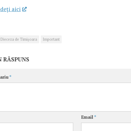
deţi aici
Dieceza de Timișoara
Important
N RĂSPUNS
ariu
*
Email
*