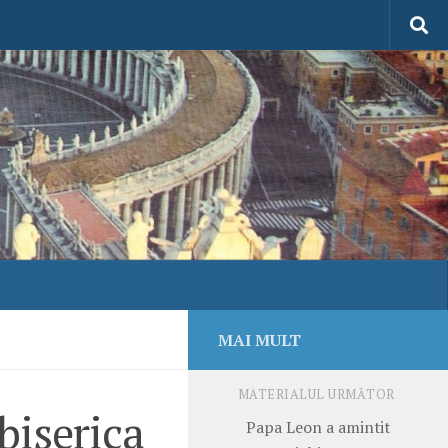
MAI MULT
MATERIALUL URMĂTOR
biserica
Papa Leon a amintit