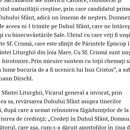
tul maturității creștine, prin care candidatul prim
Duhului Sfânt, adică un însemn de neșters. Dumne
de aceea ni-l trimite pe Duhul Sfânt, care ne întăreș
și cu binecuvântările Sale. Uleiul cu care veți fi unș
te Sf. Crismă, care este sfințit de Părintele Episcop 
intei Liturghii din Joia Mare. Cu Sf. Crismă sunt unș
a hirotonire. Prin miruire suntem cu toții chemați s
lume bucuria de a fi ucenicii lui Isus Cristos”, a su
hann Dirschl.
 Sfintei Liturghii, Vicarul general a invocat, prin
ea sa, revărsarea Duhului Sfânt asupra tinerilor
i, după care a urmat reînnoirea făgăduințelor de la
risirea de credință: „Credeți în Duhul Sfânt, Domnul
ătorul, care așa, cum s-a dăruit apostolilor în ziua 