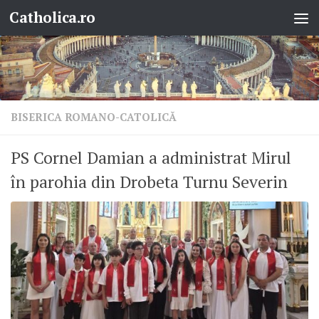
Catholica.ro
Skip to content
BISERICA ROMANO-CATOLICĂ
PS Cornel Damian a administrat Mirul
în parohia din Drobeta Turnu Severin