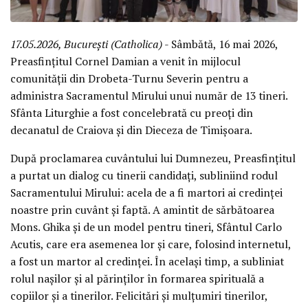
17.05.2026, București (Catholica)
- Sâmbătă, 16 mai 2026,
Preasfințitul Cornel Damian a venit în mijlocul
comunității din Drobeta-Turnu Severin pentru a
administra Sacramentul Mirului unui număr de 13 tineri.
Sfânta Liturghie a fost concelebrată cu preoți din
decanatul de Craiova și din Dieceza de Timișoara.
După proclamarea cuvântului lui Dumnezeu, Preasfințitul
a purtat un dialog cu tinerii candidați, subliniind rodul
Sacramentului Mirului: acela de a fi martori ai credinței
noastre prin cuvânt și faptă. A amintit de sărbătoarea
Mons. Ghika și de un model pentru tineri, Sfântul Carlo
Acutis, care era asemenea lor și care, folosind internetul,
a fost un martor al credinței. În același timp, a subliniat
rolul nașilor și al părinților în formarea spirituală a
copiilor și a tinerilor. Felicitări și mulțumiri tinerilor,