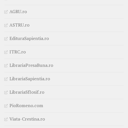
AGRU.ro
ASTRU.ro
EdituraSapientia.ro
ITRC.ro
LibrariaPresaBuna.ro
LibrariaSapientia.ro
LibrariaSfIosif.ro
PioRomeno.com
Viata-Crestina.ro