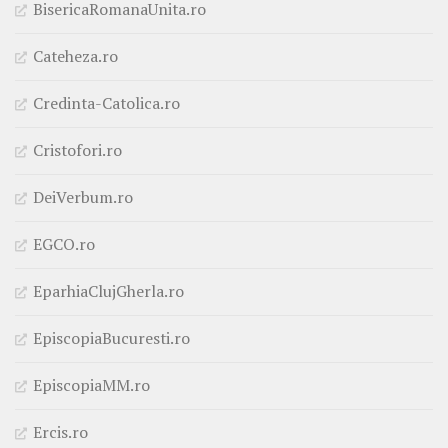
BisericaRomanaUnita.ro
Cateheza.ro
Credinta-Catolica.ro
Cristofori.ro
DeiVerbum.ro
EGCO.ro
EparhiaClujGherla.ro
EpiscopiaBucuresti.ro
EpiscopiaMM.ro
Ercis.ro