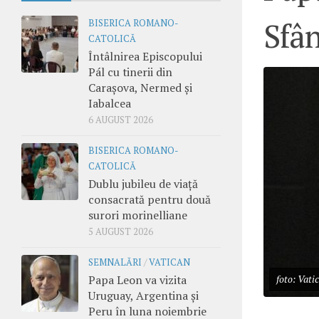
Sfâ
BISERICA ROMANO-
CATOLICĂ
Întâlnirea Episcopului
Pál cu tinerii din
Carașova, Nermed și
Iabalcea
6 AUGUST 2026
BISERICA ROMANO-
CATOLICĂ
Dublu jubileu de viață
consacrată pentru două
surori morinelliane
5 AUGUST 2026
SEMNALĂRI
/
VATICAN
Papa Leon va vizita
foto: Vati
Uruguay, Argentina și
Peru în luna noiembrie