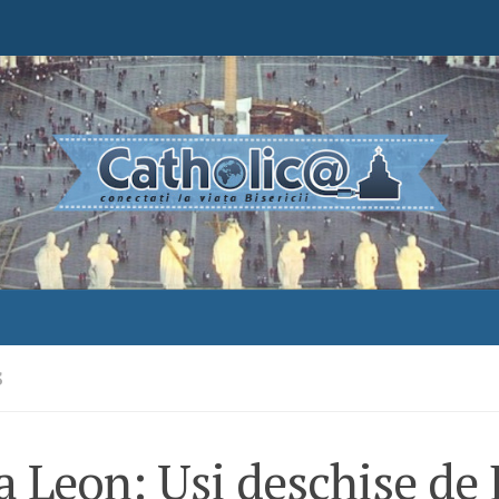
S
a Leon: Uși deschise de