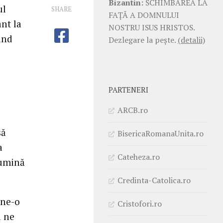
Bizantin:
SCHIMBAREA LA
ul
SHARE
FAŢĂ A DOMNULUI
nt la
NOSTRU ISUS HRISTOS.
ind
Dezlegare la pește.
(detalii)
PARTENERI
ARCB.ro
să
BisericaRomanaUnita.ro
a
Cateheza.ro
lumină
Credinta-Catolica.ro
 ne-o
Cristofori.ro
a ne