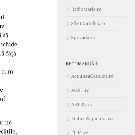
RadioMaria.ro
ul
SfintiCatolici.ro
ța
ă să
Spovada.ro
eschide
ră față
RECOMANDĂRI
a cum
ActiuneaCatolica.ro
se
AGRU.ro
ii
ASTRU.ro
EdituraSapientia.ro
du-ne
cățile,
ITRC.ro