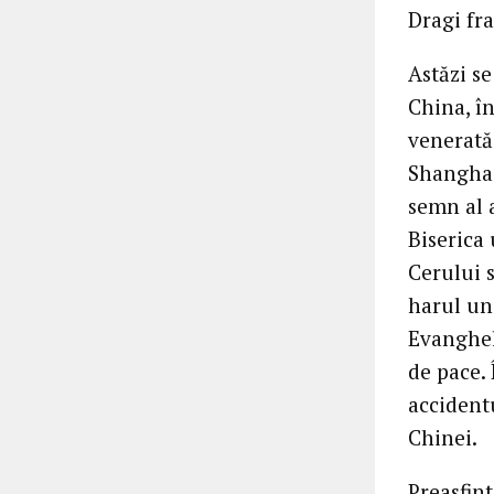
Dragi fra
Astăzi s
China, în
venerată
Shanghai
semn al a
Biserica 
Cerului 
harul uni
Evangheli
de pace.
accidentu
Chinei.
Preasfint