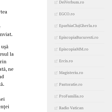
DeiVerbum.ro
rtea
EGCO.ro
EparhiaClujGherla.ro
e
înviat.
EpiscopiaBucuresti.ro
 ușă
EpiscopiaMM.ro
esul la
Ercis.ro
Prin
tă, ne
Magisteriu.ro
nd
ă.
Pastoratie.ro
ProFamilia.ro
nei
enței
Radio Vatican