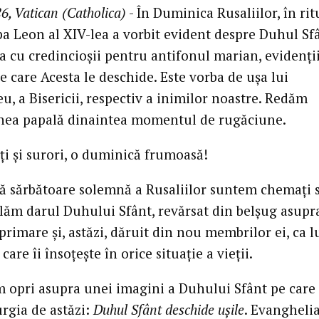
6, Vatican (Catholica)
- În Duminica Rusaliilor, în rit
pa Leon al XIV-lea a vorbit evident despre Duhul Sfâ
ea cu credincioșii pentru antifonul marian, evidenți
pe care Acesta le deschide. Este vorba de ușa lui
, a Bisericii, respectiv a inimilor noastre. Redăm
nea papală dinaintea momentul de rugăciune.
ți și surori, o duminică frumoasă!
tă sărbătoare solemnă a Rusaliilor suntem chemați 
ăm darul Duhului Sfânt, revărsat din belșug asupr
 primare și, astăzi, dăruit din nou membrilor ei, ca 
 care îi însoțește în orice situație a vieții.
 opri asupra unei imagini a Duhului Sfânt pe care
urgia de astăzi:
Duhul Sfânt deschide ușile
. Evangheli