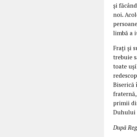
și făcând
noi. Aco
persoane
limbă a i
Frați și 
trebuie 
toate uș
redescop
Biserică 
fraternă
primii di
Duhului 
După Regi