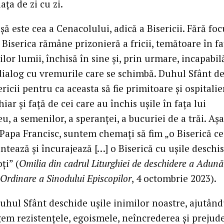
iața de zi cu zi.
ă este cea a Cenacolului, adică a Bisericii. Fără foc
Biserica rămâne prizonieră a fricii, temătoare în fa
lor lumii, închisă în sine și, prin urmare, incapabil
 dialog cu vremurile care se schimbă. Duhul Sfânt d
ericii pentru ca aceasta să fie primitoare și ospitalie
chiar și față de cei care au închis ușile în fața lui
, a semenilor, a speranței, a bucuriei de a trăi. Aș
Papa Francisc, suntem chemați să fim „o Biserică ce
tează și încurajează […] o Biserică cu ușile deschi
ți” (
Omilia din cadrul Liturghiei de deschidere a Adunăr
Ordinare a Sinodului Episcopilor
, 4 octombrie 2023).
 Duhul Sfânt deschide ușile inimilor noastre, ajutân
gem rezistențele, egoismele, neîncrederea și prejude