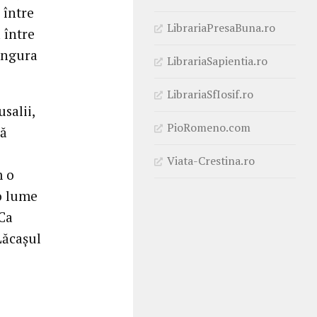
 între
LibrariaPresaBuna.ro
 între
singura
LibrariaSapientia.ro
LibrariaSfIosif.ro
usalii,
PioRomeno.com
dă
Viata-Crestina.ro
m o
 o lume
 Ca
Lăcașul