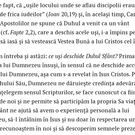
 fapt, că „ușile locului unde se aflau discipolii erau
de frica iudeilor” (
Ioan
20,19) și, în același timp, Ca
 Apostolilor ne spune că Duhul a venit ca un vânt
(cf.
Fapte
2,2), care a deschis acele uși, i-a împins p
 să iasă și să vestească Vestea Bună a lui Cristos cel 
 întreba și astăzi:
ce uși deschide Duhul Sfânt?
Prima
 a lui Dumnezeu însuși, în sensul că ne deschide acc
lui Dumnezeu, așa cum s-a revelat în Isus Cristos. 
hului Său, Dumnezeu ne dăruiește credința adevăra
nțelegem sensul Scripturilor, se face cunoscut ca fii
e noi și ne permite să participăm la propria Sa viaț
ânt ne ajută să avem o experiență personală a lui
, să-l întâlnim în Isus și nu doar în respectarea u
-l recunoaștem în noi și să descoperim semnele prez