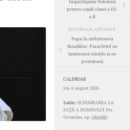
Împărtășanie Solemnă
pentru copiii clasei a III-
a B
MATERIALUL ANTERIOR
Papa în sărbătoarea
Rusaliilor: Paracletul ne
luminează mințile și ne
protejează
CALENDAR
Joi, 6 august 2026
Latin:
SCHIMBAREA LA
FAŢĂ A DOMNULUI Fer.
Octavian, ep.
(detalii)