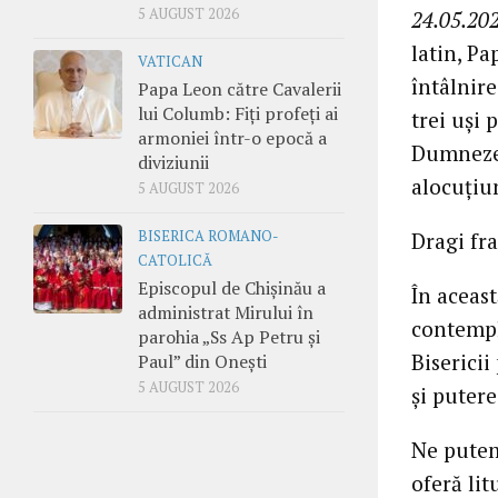
5 AUGUST 2026
24.05.202
latin, Pa
VATICAN
întâlnir
Papa Leon către Cavalerii
lui Columb: Fiți profeți ai
trei uși 
armoniei într-o epocă a
Dumnezeu
diviziunii
alocuțiu
5 AUGUST 2026
Dragi fra
BISERICA ROMANO-
CATOLICĂ
Episcopul de Chișinău a
În aceas
administrat Mirului în
contempl
parohia „Ss Ap Petru și
Bisericii
Paul” din Onești
5 AUGUST 2026
și putere
Ne putem
oferă lit