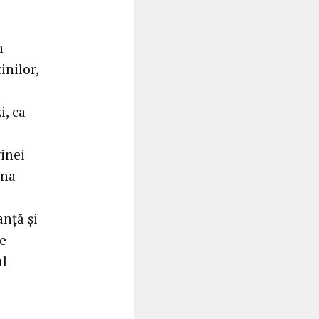
n
inilor,
i, ca
ginei
ina
anță și
le
ul