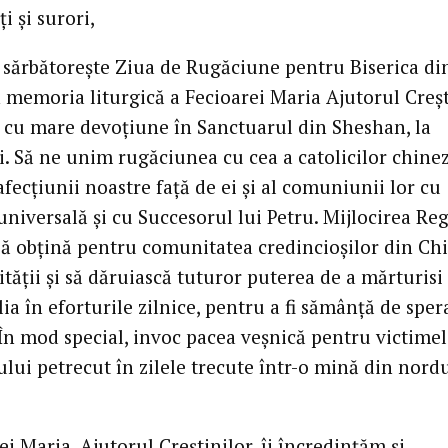
ți și surori,
e sărbătorește Ziua de Rugăciune pentru Biserica di
 memoria liturgică a Fecioarei Maria Ajutorul Creșt
 cu mare devoțiune în Sanctuarul din Sheshan, la
. Să ne unim rugăciunea cu cea a catolicilor chinez
fecțiunii noastre față de ei și al comuniunii lor cu
universală și cu Succesorul lui Petru. Mijlocirea Re
să obțină pentru comunitatea credincioșilor din Ch
tății și să dăruiască tuturor puterea de a mărturisi
a în eforturile zilnice, pentru a fi sămânță de sper
 În mod special, invoc pacea veșnică pentru victime
lui petrecut în zilele trecute într-o mină din nord
ei Maria, Ajutorul Creștinilor, îi încredințăm și