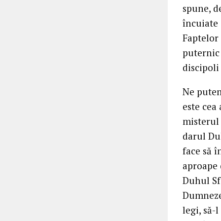
spune, de
încuiate 
Faptelor
puternic 
discipoli
Ne putem
este cea
misterul 
darul Du
face să î
aproape d
Duhul Sf
Dumnezeu
legi, să