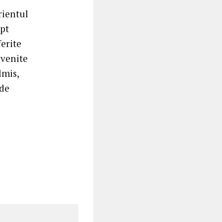
rientul
ept
ferite
 venite
lmis,
 de