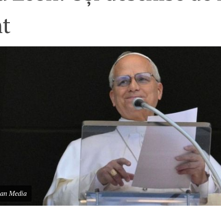
nt
can Media