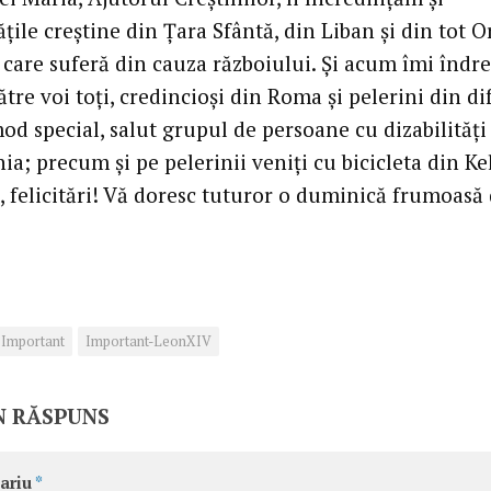
ile creștine din Țara Sfântă, din Liban și din tot O
 care suferă din cauza războiului. Și acum îmi îndr
ătre voi toți, credincioși din Roma și pelerini din di
mod special, salut grupul de persoane cu dizabilități
ia; precum și pe pelerinii veniți cu bicicleta din Ke
, felicitări! Vă doresc tuturor o duminică frumoasă
Important
Important-LeonXIV
N RĂSPUNS
ariu
*