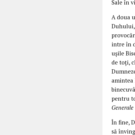
Sale în v
A doua uș
Duhului, 
provocări
intre în
ușile Bis
de toți, 
Dumnezeu
amintea 
binecuvân
pentru to
Generale 
În fine,
să învin