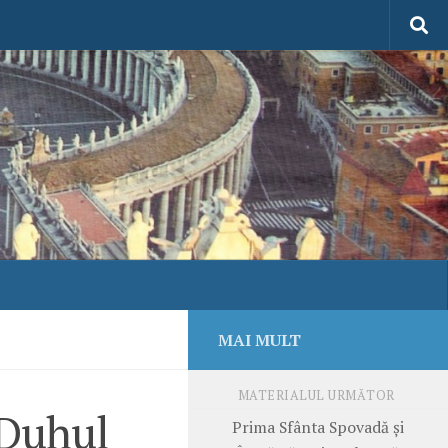
MAI MULT
MATERIALUL URMĂTOR
 Duhul
Prima Sfânta Spovadă și