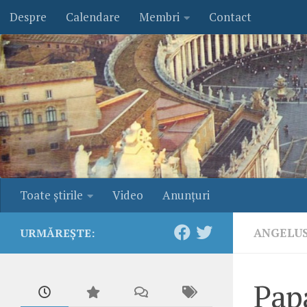
Despre
Calendare
Membri
Contact
Skip to content
Toate ştirile
Video
Anunţuri
ANGELU
URMĂREȘTE:
Pap