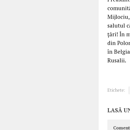
comunităț
Mijlociu,
salutul c
țări! În 
din Polon
în Belgia
Rusalii.
Etichete:
LASĂ U
Coment