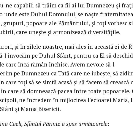
u-ne capabili să trăim ca fii ai lui Dumnezeu și frați
lo unde este Duhul Domnului, se naște fraternitatea
, grupuri, popoare ale Pământului, și toți vorbesc 
ubirii, care unește și armonizează diversitățile.
surori, și în zilele noastre, mai ales în această zi de R
să-l invocăm pe Duhul Sfânt, pentru ca El să deschi
ile care încă rămân închise. Avem nevoie să-l
erim pe Dumnezeu ca Tată care ne iubește, să zidi
în care toți să se simtă acasă și să facem să crească
, în care să domnească pacea între toate popoarele.
scipoli, ne încredem în mijlocirea Fecioarei Maria, 
Sfânt și Mama Bisericii.
na Caeli, Sfântul Părinte a spus următoarele: