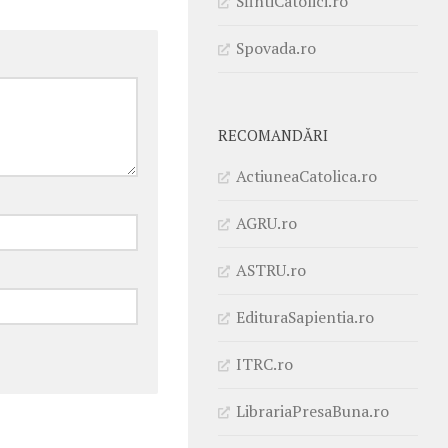
SfintiCatolici.ro
Spovada.ro
RECOMANDĂRI
ActiuneaCatolica.ro
AGRU.ro
ASTRU.ro
EdituraSapientia.ro
ITRC.ro
LibrariaPresaBuna.ro