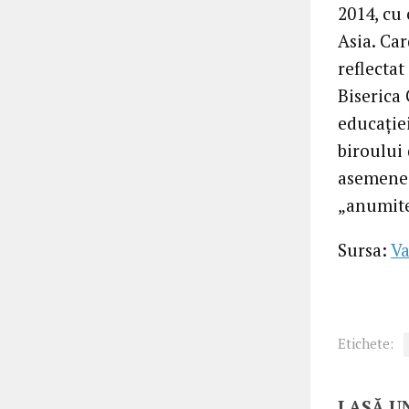
2014, cu 
Asia. Car
reflectat
Biserica 
educației
biroului 
asemenea
„anumite 
Sursa:
Va
Etichete:
LASĂ U