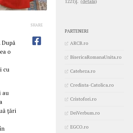
1221)].
(detalii)
SHARE
PARTENERI
. După
ARCB.ro
nea o
BisericaRomanaUnita.ro
i cu
Cateheza.ro
Credinta-Catolica.ro
i au
Cristofori.ro
a
uă țări
DeiVerbum.ro
EGCO.ro
în