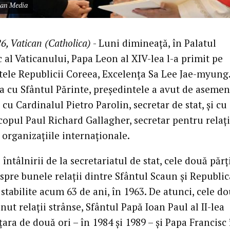
can Media
6, Vatican (Catholica)
- Luni dimineață, în Palatul
 al Vaticanului, Papa Leon al XIV-lea l-a primit pe
tele Republicii Coreea, Excelența Sa Lee Jae-myung
ea cu Sfântul Părinte, președintele a avut de aseme
cu Cardinalul Pietro Parolin, secretar de stat, și cu
copul Paul Richard Gallagher, secretar pentru relați
i organizațiile internaționale.
 întâlnirii de la secretariatul de stat, cele două părț
spre bunele relații dintre Sfântul Scaun și Republic
stabilite acum 63 de ani, în 1963. De atunci, cele do
ut relații strânse, Sfântul Papă Ioan Paul al II-lea
țara de două ori – în 1984 și 1989 – și Papa Francisc 