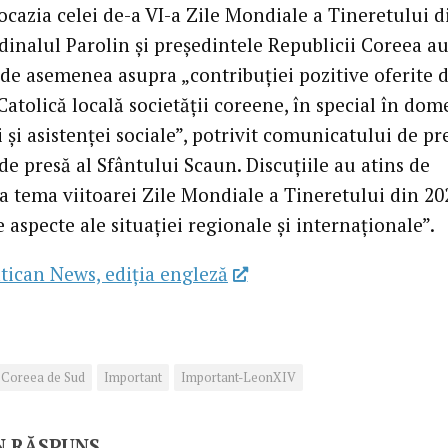
ocazia celei de-a VI-a Zile Mondiale a Tineretului d
dinalul Parolin și președintele Republicii Coreea a
 de asemenea asupra „contribuției pozitive oferite 
Catolică locală societății coreene, în special în dom
 și asistenței sociale”, potrivit comunicatului de pr
de presă al Sfântului Scaun. Discuțiile au atins de
 tema viitoarei Zile Mondiale a Tineretului din 202
aspecte ale situației regionale și internaționale”.
tican News, ediția engleză
Coreea de Sud
Important
Important-LeonXIV
N RĂSPUNS