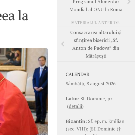
Programul Alimentar
Mondial al ONU la Roma
eea la
MATERIALUL ANTERIOR
Consacrarea altarului și
sfințirea bisericii „Sf.
Anton de Padova” din
Mărășești
CALENDAR
Sâmbătă, 8 august 2026
Latin:
Sf. Dominic, pr.
(detalii)
Bizantin:
Sf. ep. m. Emilian
(sec. VIII); [Sf. Dominic (†