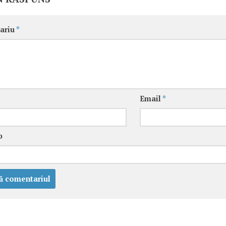
ariu
*
Email
*
b