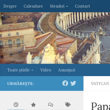
Despre
Calendare
Membri
Contact
Skip to content
Toate ştirile
Video
Anunţuri
VATICAN
URMĂREȘTE:
Papa