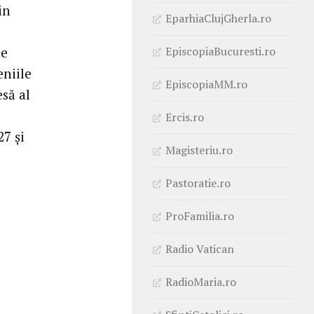
in
EparhiaClujGherla.ro
u
EpiscopiaBucuresti.ro
de
eniile
EpiscopiaMM.ro
esă al
Ercis.ro
7 și
Magisteriu.ro
Pastoratie.ro
ProFamilia.ro
Radio Vatican
RadioMaria.ro