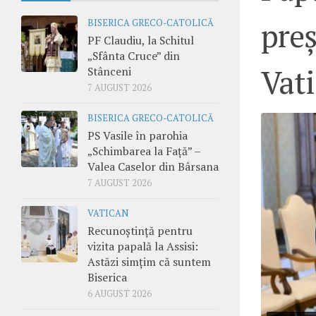
preș
BISERICA GRECO-CATOLICĂ
PF Claudiu, la Schitul
„Sfânta Cruce” din
Vat
Stânceni
7 AUGUST 2026
BISERICA GRECO-CATOLICĂ
PS Vasile în parohia
„Schimbarea la Față” –
Valea Caselor din Bârsana
7 AUGUST 2026
VATICAN
Recunoștință pentru
vizita papală la Assisi:
Astăzi simțim că suntem
Biserica
6 AUGUST 2026