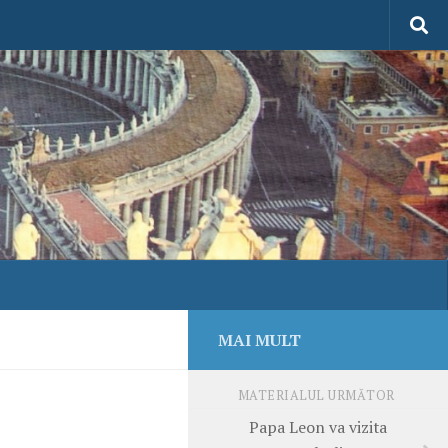
MAI MULT
MATERIALUL URMĂTOR
Papa Leon va vizita