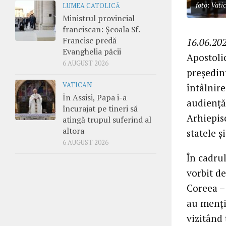
foto: Vati
LUMEA CATOLICĂ
Ministrul provincial
franciscan: Școala Sf.
Francisc predă
16.06.202
Evanghelia păcii
Apostolic
6 AUGUST 2026
președin
VATICAN
întâlnir
În Assisi, Papa i-a
audiență 
încurajat pe tineri să
Arhiepis
atingă trupul suferind al
altora
statele ș
6 AUGUST 2026
În cadrul
vorbit de
Coreea – 
au mențin
vizitând 