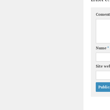
Coment
Nume
*
Site we