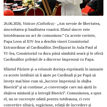
26.06.2026, Vatican (Catholica)
- „Am nevoie de libertatea,
sinceritatea și loialitatea voastră. Sfatul sincer este
întotdeauna un act de comuniune.” Cu aceste cuvinte,
Papa Leon al XIV-lea a deschis vineri Consistoriul
Extraordinar al Cardinalilor. Desfășurat în Aula Paul al
VI-lea, Consistoriul va dura până sâmbătă seară și le oferă
Cardinalilor prilejul de a discerne împreună cu Papa.
Sfântul Părinte și-a reînnoit dorința exprimată în ianuarie
ca aceste întâlniri să îi ajute pe Cardinali și pe Papă să
învețe mai bine cum să „lucreze împreună în slujba
Bisericii” și să continue „o conversație care mă ajută în
slujirea misiunii și a întregii Biserici”. Comuniunea, a spus
el, nu se cucerește odată pentru totdeauna, ci cere
convertire zilnică, rugăciune, relații de încredere și