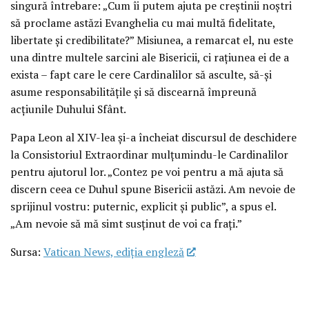
singură întrebare: „Cum îi putem ajuta pe creștinii noștri
să proclame astăzi Evanghelia cu mai multă fidelitate,
libertate și credibilitate?” Misiunea, a remarcat el, nu este
una dintre multele sarcini ale Bisericii, ci rațiunea ei de a
exista – fapt care le cere Cardinalilor să asculte, să-și
asume responsabilitățile și să discearnă împreună
acțiunile Duhului Sfânt.
Papa Leon al XIV-lea și-a încheiat discursul de deschidere
la Consistoriul Extraordinar mulțumindu-le Cardinalilor
pentru ajutorul lor. „Contez pe voi pentru a mă ajuta să
discern ceea ce Duhul spune Bisericii astăzi. Am nevoie de
sprijinul vostru: puternic, explicit și public”, a spus el.
„Am nevoie să mă simt susținut de voi ca frați.”
Sursa:
Vatican News, ediția engleză