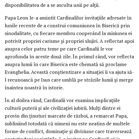
disponibilitatea de a se asculta unii pe alții.
Papa Leon le-a amintit Cardinalilor invitațiile adresate în
lunile recente de a construi comuniunea în Biserică prin
sinodalitate, cu fiecare membru cooperând la misiunea ei
potrivit propriei carisme și propriei slujiri. A reflectat apoi
asupra celor patru teme pe care Cardinalii le vor
aprofunda în aceste două zile. În primul rând, vor reflecta
asupra lumii în care Biserica este chemată să proclame
Evanghelia. Această conștientizare a situației îi va ajuta să-
l recunoască pe Isus care umblă pe străzile lumii și merge
înaintea noastră în istorie.
În al doilea rând, Cardinalii vor examina implicațiile
culturii puterii și ale civilizației iubirii. Mulți dintre ei
provin din ținuturi marcate de război, a remarcat Papa,
subliniind totodată că nimeni nu este neatins de multele
forme de conflict, dominație și diviziune care traversează
pretutindeni societățile. I-a invitat pe Cardinali să ia