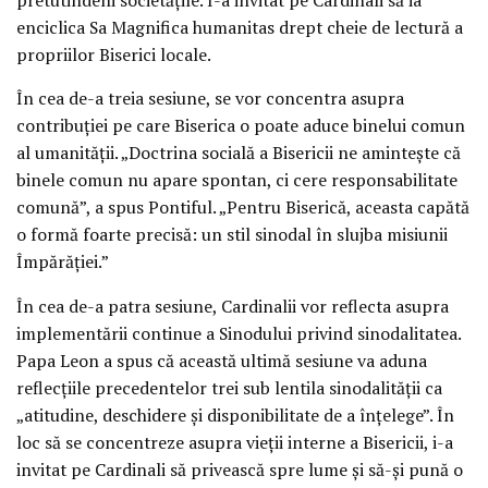
enciclica Sa Magnifica humanitas drept cheie de lectură a
propriilor Biserici locale.
În cea de-a treia sesiune, se vor concentra asupra
contribuției pe care Biserica o poate aduce binelui comun
al umanității. „Doctrina socială a Bisericii ne amintește că
binele comun nu apare spontan, ci cere responsabilitate
comună”, a spus Pontiful. „Pentru Biserică, aceasta capătă
o formă foarte precisă: un stil sinodal în slujba misiunii
Împărăției.”
În cea de-a patra sesiune, Cardinalii vor reflecta asupra
implementării continue a Sinodului privind sinodalitatea.
Papa Leon a spus că această ultimă sesiune va aduna
reflecțiile precedentelor trei sub lentila sinodalității ca
„atitudine, deschidere și disponibilitate de a înțelege”. În
loc să se concentreze asupra vieții interne a Bisericii, i-a
invitat pe Cardinali să privească spre lume și să-și pună o