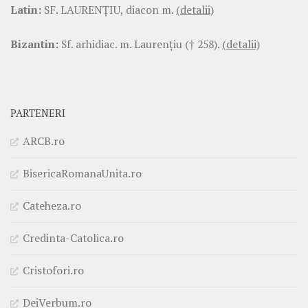
Latin:
SF. LAURENŢIU, diacon m.
(detalii)
Bizantin:
Sf. arhidiac. m. Laurenţiu († 258).
(detalii)
PARTENERI
ARCB.ro
BisericaRomanaUnita.ro
Cateheza.ro
Credinta-Catolica.ro
Cristofori.ro
DeiVerbum.ro