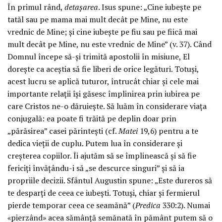
În primul rând,
detașarea
. Isus spune: „Cine iubește pe
tatăl sau pe mama mai mult decât pe Mine, nu este
vrednic de Mine; și cine iubește pe fiu sau pe fiică mai
mult decât pe Mine, nu este vrednic de Mine” (v. 37). Când
Domnul începe să-și trimită apostolii în misiune, El
dorește ca aceștia să fie liberi de orice legături. Totuși,
acest lucru se aplică tuturor, întrucât chiar și cele mai
importante relații își găsesc împlinirea prin iubirea pe
care Cristos ne-o dăruiește. Să luăm în considerare viața
conjugală: ea poate fi trăită pe deplin doar prin
„părăsirea” casei părintești (cf.
Matei
19,6) pentru a te
dedica vieții de cuplu. Putem lua în considerare și
creșterea copiilor. Îi ajutăm să se împlinească și să fie
fericiți învățându-i să „se descurce singuri” și să ia
propriile decizii. Sfântul Augustin spune: „Este dureros să
te desparți de ceea ce iubești. Totuși, chiar și fermierul
pierde temporar ceea ce seamănă” (
Predica
330:2). Numai
«pierzând» acea sămânță semănată în pământ putem să o