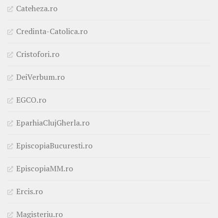
Cateheza.ro
Credinta-Catolica.ro
Cristofori.ro
DeiVerbum.ro
EGCO.ro
EparhiaClujGherla.ro
EpiscopiaBucuresti.ro
EpiscopiaMM.ro
Ercis.ro
Magisteriu.ro