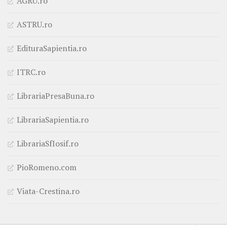
AGRU.ro
ASTRU.ro
EdituraSapientia.ro
ITRC.ro
LibrariaPresaBuna.ro
LibrariaSapientia.ro
LibrariaSfIosif.ro
PioRomeno.com
Viata-Crestina.ro