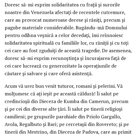
Doresc să-mi exprim solidaritatea cu frații și surorile
noastre din Venezuela afectați de recentele cutremure,
care au provocat numeroase decese și răniți, precum și
pagube materiale considerabile. Rugându-mă Domnului
pentru odihna veșnică a celor decedați, îmi reînnoiesc
solidaritatea spirituală cu familiile lor, cu răniții și cu toți
cei care au fost zguduiți de această tragedie. De asemenea,
doresc să-mi exprim recunoștința și încurajarea față de
cei care lucrează cu generozitate la operațiunile de
căutare și salvare și care oferă asistență.
Acum vă urez bun venit tuturor, romani și pelerini. Vă
mulțumesc că ați ieșit pe această căldură! Îi salut pe
credincioșii din Dieceza de Kumba din Camerun, precum
și pe cei din diverse alte țări. Îi salut pe tinerii religioși
camilieni; pe grupurile parohiale din Priolo Gargallo,
Avola, Regalbuto și Bari; pe cercetașii din Rovereto; și pe
tinerii din Mestrino, din Dieceza de Padova, care au primit