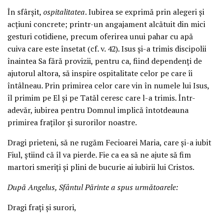
În sfârșit,
ospitalitatea
. Iubirea se exprimă prin alegeri și
acțiuni concrete; printr-un angajament alcătuit din mici
gesturi cotidiene, precum oferirea unui pahar cu apă
cuiva care este însetat (cf. v. 42). Isus și-a trimis discipolii
înaintea Sa fără provizii, pentru ca, fiind dependenți de
ajutorul altora, să inspire ospitalitate celor pe care îi
întâlneau. Prin primirea celor care vin în numele lui Isus,
îl primim pe El și pe Tatăl ceresc care l-a trimis. Într-
adevăr, iubirea pentru Domnul implică întotdeauna
primirea fraților și surorilor noastre.
Dragi prieteni, să ne rugăm Fecioarei Maria, care și-a iubit
Fiul, știind că îl va pierde. Fie ca ea să ne ajute să fim
martori smeriți și plini de bucurie ai iubirii lui Cristos.
După Angelus, Sfântul Părinte a spus următoarele:
Dragi frați și surori,