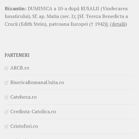
Bizantin:
DUMINICA a 10-a după RUSALII (Vindecarea
lunaticului). Sf. ap. Matia (sec. I); [Sf. Tereza Benedicta a
Crucii (Edith Stein), patroana Europei († 1942)].
(detalii)
PARTENERI
ARCB.ro
BisericaRomanaUnita.ro
Cateheza.ro
Credinta-Catolica.ro
Cristofori.ro