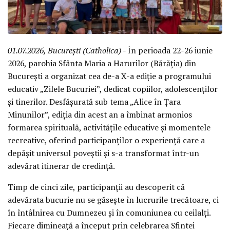
01.07.2026, București (Catholica)
- În perioada 22-26 iunie
2026, parohia Sfânta Maria a Harurilor (Bărăția) din
București a organizat cea de-a X-a ediție a programului
educativ „Zilele Bucuriei”, dedicat copiilor, adolescenților
și tinerilor. Desfășurată sub tema „Alice în Țara
Minunilor”, ediția din acest an a îmbinat armonios
formarea spirituală, activitățile educative și momentele
recreative, oferind participanților o experiență care a
depășit universul poveștii și s-a transformat într-un
adevărat itinerar de credință.
Timp de cinci zile, participanții au descoperit că
adevărata bucurie nu se găsește în lucrurile trecătoare, ci
în întâlnirea cu Dumnezeu și în comuniunea cu ceilalți.
Fiecare dimineață a început prin celebrarea Sfintei