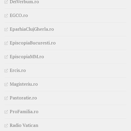
DeiVerbum.ro
EGCO.ro
EparhiaClujGherla.ro
EpiscopiaBucuresti.ro
EpiscopiaMM.ro
Ercis.ro
Magisteriu.ro
Pastoratie.ro
ProFamilia.ro
Radio Vatican