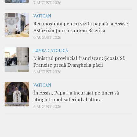
7 AUGUST 2026
VATICAN
Recunoștință pentru vizita papală la Assisi:
Astăzi simțim că suntem Biserica
6 AUGUST 2026
LUMEA CATOLICĂ
Ministrul provincial franciscan: Școala Sf.
Francisc predă Evanghelia păcii
6 AUGUST 2026
VATICAN
În Assisi, Papa i-a încurajat pe tineri să
atingă trupul suferind al altora
6 AUGUST 2026