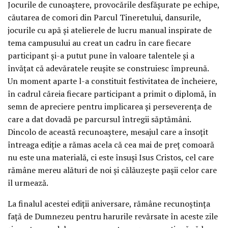
Jocurile de cunoaștere, provocările desfășurate pe echipe,
căutarea de comori din Parcul Tineretului, dansurile,
jocurile cu apă și atelierele de lucru manual inspirate de
tema campusului au creat un cadru în care fiecare
participant și-a putut pune în valoare talentele și a
învățat că adevăratele reușite se construiesc împreună.
Un moment aparte l-a constituit festivitatea de încheiere,
în cadrul căreia fiecare participant a primit o diplomă, în
semn de apreciere pentru implicarea și perseverența de
care a dat dovadă pe parcursul întregii săptămâni.
Dincolo de această recunoaștere, mesajul care a însoțit
întreaga ediție a rămas acela că cea mai de preț comoară
nu este una materială, ci este însuși Isus Cristos, cel care
rămâne mereu alături de noi și călăuzește pașii celor care
îl urmează.
La finalul acestei ediții aniversare, rămâne recunoștința
față de Dumnezeu pentru harurile revărsate în aceste zile