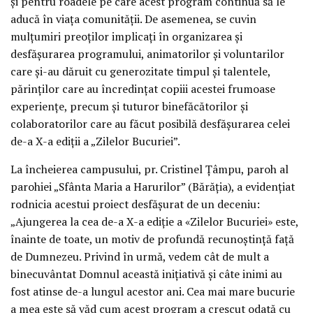
și pentru roadele pe care acest program continuă să le
aducă în viața comunității. De asemenea, se cuvin
mulțumiri preoților implicați în organizarea și
desfășurarea programului, animatorilor și voluntarilor
care și-au dăruit cu generozitate timpul și talentele,
părinților care au încredințat copiii acestei frumoase
experiențe, precum și tuturor binefăcătorilor și
colaboratorilor care au făcut posibilă desfășurarea celei
de-a X-a ediții a „Zilelor Bucuriei”.
La încheierea campusului, pr. Cristinel Țâmpu, paroh al
parohiei „Sfânta Maria a Harurilor” (Bărăția), a evidențiat
rodnicia acestui proiect desfășurat de un deceniu:
„Ajungerea la cea de-a X-a ediție a «Zilelor Bucuriei» este,
înainte de toate, un motiv de profundă recunoștință față
de Dumnezeu. Privind în urmă, vedem cât de mult a
binecuvântat Domnul această inițiativă și câte inimi au
fost atinse de-a lungul acestor ani. Cea mai mare bucurie
a mea este să văd cum acest program a crescut odată cu