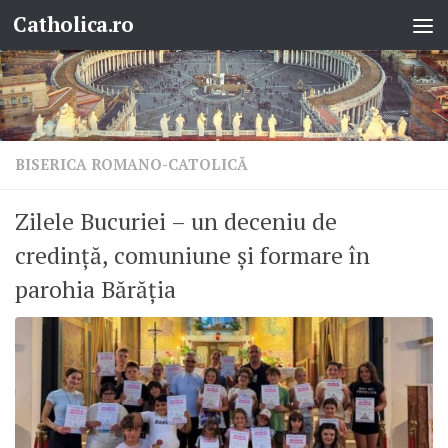
Catholica.ro
Skip to content
BISERICA ROMANO-CATOLICĂ
Zilele Bucuriei – un deceniu de
credință, comuniune și formare în
parohia Bărăția