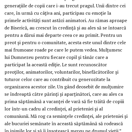
generațiile de copii care i-au trecut pragul. Unii dintre cei
care, în urmă cu câțiva ani, participau cu emoție la
primele activități sunt astăzi animatori. Au rămas aproape
de Biserică, au crescut în credință și au ales să se întoarcă
pentru a dărui mai departe ceea ce au primit. Pentru un
preot și pentru o comunitate, acesta este unul dintre cele
mai frumoase roade pe care le putem vedea. Mulțumesc
lui Dumnezeu pentru fiecare copil și tânăr care a
participat la această ediție. Le sunt recunoscător
preoților, animatorilor, voluntarilor, binefăcătorilor și
tuturor celor care au contribuit cu generozitate la
organizarea acestor zile. Un gând deosebit de mulțumire
se îndreaptă către părinți și aparținători, care au ales ca
prima săptămână a vacanței de vară să fie trăită de copiii
lor într-un cadru al credinței, al prieteniei și al
comuniunii. Mă rog ca semințele credinței, ale prieteniei și
ale bucuriei semănate în această săptămână să rodească
în inimile lor și să îi însoțească mereu pe drumul vieții.”