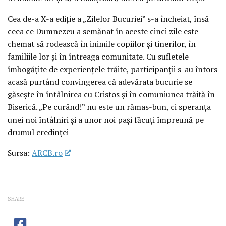
Cea de-a X-a ediție a „Zilelor Bucuriei” s-a încheiat, însă
ceea ce Dumnezeu a semănat în aceste cinci zile este
chemat să rodească în inimile copiilor și tinerilor, în
familiile lor și în întreaga comunitate. Cu sufletele
îmbogățite de experiențele trăite, participanții s-au întors
acasă purtând convingerea că adevărata bucurie se
găsește în întâlnirea cu Cristos și în comuniunea trăită în
Biserică. „Pe curând!” nu este un rămas-bun, ci speranța
unei noi întâlniri și a unor noi pași făcuți împreună pe
drumul credinței
Sursa:
ARCB.ro
SHARE