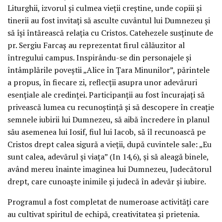
Liturghii, izvorul și culmea vieții creștine, unde copiii și
tinerii au fost invitați să asculte cuvântul lui Dumnezeu și
să își întărească relația cu Cristos. Catehezele susținute de
pr. Sergiu Farcaș au reprezentat firul călăuzitor al
întregului campus. Inspirându-se din personajele și
întâmplările poveștii „Alice în Țara Minunilor”, părintele
a propus, în fiecare zi, reflecții asupra unor adevăruri
esențiale ale credinței. Participanții au fost încurajați să
privească lumea cu recunoștință și să descopere în creație
semnele iubirii lui Dumnezeu, să aibă încredere în planul
său asemenea lui Iosif, fiul lui Iacob, să îl recunoască pe
Cristos drept calea sigură a vieții, după cuvintele sale: „Eu
sunt calea, adevărul și viața” (In 14,6), și să aleagă binele,
având mereu înainte imaginea lui Dumnezeu, Judecătorul
drept, care cunoaște inimile și judecă în adevăr și iubire.
Programul a fost completat de numeroase activități care
au cultivat spiritul de echipă, creativitatea și prietenia.