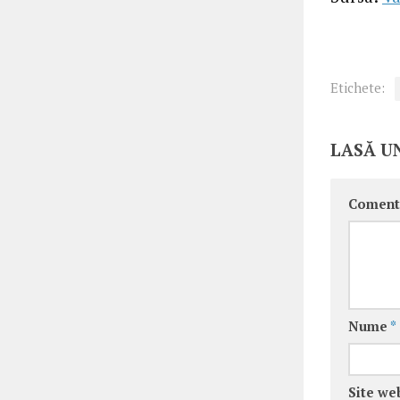
Etichete:
LASĂ U
Coment
Nume
*
Site we