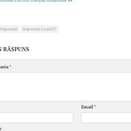
Important
Important-LeonXIV
N RĂSPUNS
ariu
*
Email
*
b