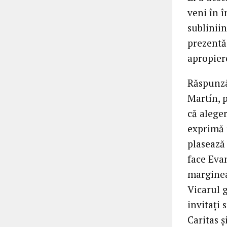
veni în î
subliniin
prezentă
apropiere
Răspunzâ
Martín, p
că aleger
exprimă p
plasează 
face Evan
marginea
Vicarul 
invitați 
Caritas ș