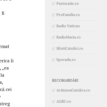
Pastoratie.ro
 fi
ProFamilia.ro
Radio Vatican
RadioMaria.ro
irmat
SfintiCatolici.ro
Spovada.ro
rica îi
, „ea
 la
RECOMANDĂRI
a,
că cei
ActiuneaCatolica.ro
e
AGRU.ro
ntreg