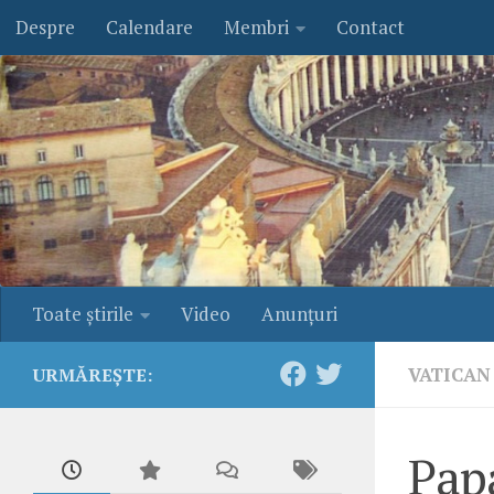
Despre
Calendare
Membri
Contact
Skip to content
Toate ştirile
Video
Anunţuri
VATICAN
URMĂREȘTE:
Pap