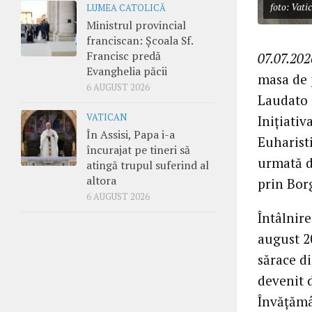
foto: Vati
LUMEA CATOLICĂ
Ministrul provincial
franciscan: Școala Sf.
Francisc predă
07.07.202
Evanghelia păcii
masa de 
6 AUGUST 2026
Laudato s
VATICAN
Inițiati
În Assisi, Papa i-a
Euharisti
încurajat pe tineri să
urmată d
atingă trupul suferind al
altora
prin Borg
6 AUGUST 2026
Întâlnire
august 2
sărace di
devenit 
Învățămâ