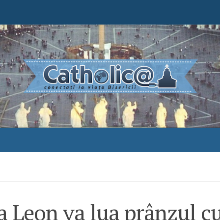
a Leon va lua prânzul c