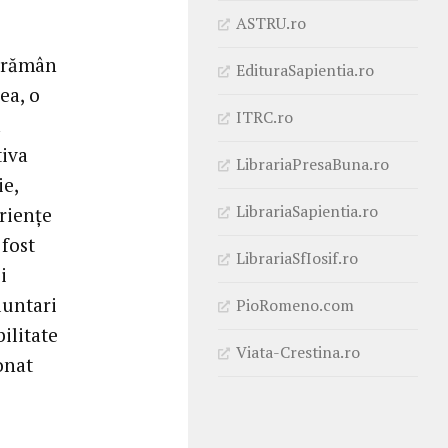
ASTRU.ro
e rămân
EdituraSapientia.ro
ea, o
ITRC.ro
a
tiva
LibrariaPresaBuna.ro
ie,
LibrariaSapientia.ro
riențe
 fost
LibrariaSfIosif.ro
i
luntari
PioRomeno.com
ilitate
Viata-Crestina.ro
onat