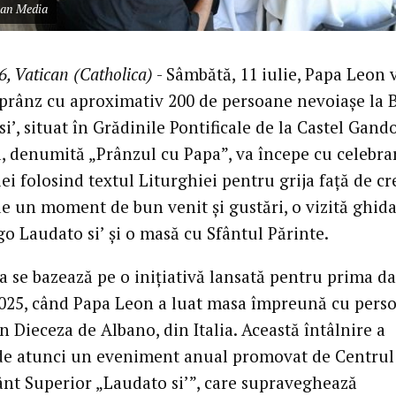
can Media
6, Vatican (Catholica)
- Sâmbătă, 11 iulie, Papa Leon 
prânz cu aproximativ 200 de persoane nevoiașe la 
i’, situat în Grădinile Pontificale de la Castel Gando
va, denumită „Prânzul cu Papa”, va începe cu celebra
ei folosind textul Liturghiei pentru grija față de cr
e un moment de bun venit și gustări, o vizită ghid
o Laudato si’ și o masă cu Sfântul Părinte.
a se bazează pe o inițiativă lansată pentru prima da
025, când Papa Leon a luat masa împreună cu pers
n Dieceza de Albano, din Italia. Această întâlnire a
de atunci un eveniment anual promovat de Centrul
nt Superior „Laudato si’”, care supraveghează