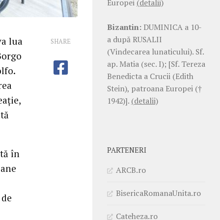
Europei
(detalii)
Bizantin:
DUMINICA a 10-
a după RUSALII
va lua
SHARE
(Vindecarea lunaticului). Sf.
Borgo
ap. Matia (sec. I); [Sf. Tereza
lfo.
Benedicta a Crucii (Edith
rea
Stein), patroana Europei (†
eație,
1942)].
(detalii)
ată
PARTENERI
tă în
oane
ARCB.ro
BisericaRomanaUnita.ro
 de
Cateheza.ro