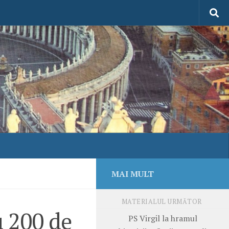
MAI MULT
MATERIALUL URMĂTOR
u 200 de
PS Virgil la hramul