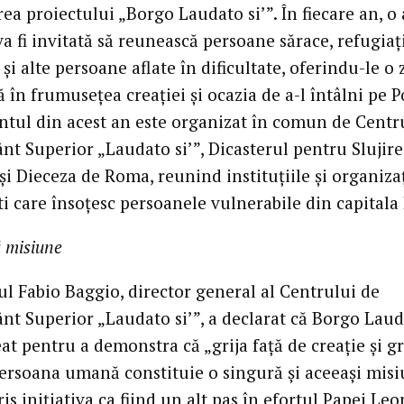
ea proiectului „Borgo Laudato si’”. În fiecare an, o 
a fi invitată să reunească persoane sărace, refugiați
și alte persoane aflate în dificultate, oferindu-le o 
 în frumusețea creației și ocazia de a-l întâlni pe P
tul din acest an este organizat în comun de Centr
nt Superior „Laudato si’”, Dicasterul pentru Slujir
 și Dieceza de Roma, reunind instituțiile și organizaț
ti care însoțesc persoanele vulnerabile din capitala I
 misiune
ul Fabio Baggio, director general al Centrului de
nt Superior „Laudato si’”, a declarat că Borgo Lauda
eat pentru a demonstra că „grija față de creație și gr
persoana umană constituie o singură și aceeași misi
ris inițiativa ca fiind un alt pas în efortul Papei Leo