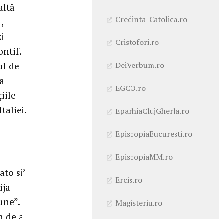
altă
Credinta-Catolica.ro
,
zi
Cristofori.ro
ontif.
DeiVerbum.ro
ul de
ea
EGCO.ro
iile
taliei.
EparhiaClujGherla.ro
EpiscopiaBucuresti.ro
EpiscopiaMM.ro
to si’
Ercis.ro
ija
une”.
Magisteriu.ro
n de a