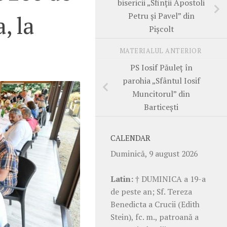
bisericii „Sfinții Apostoli
Petru și Pavel” din
, la
Pișcolt
MATERIALUL ANTERIOR
PS Iosif Păuleț în
parohia „Sfântul Iosif
Muncitorul” din
Barticești
CALENDAR
Duminică, 9 august 2026
Latin:
† DUMINICA a 19-a
de peste an; Sf. Tereza
Benedicta a Crucii (Edith
Stein), fc. m., patroană a