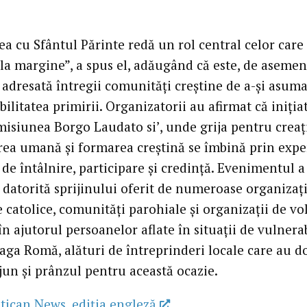
rea cu Sfântul Părinte redă un rol central celor car
 la margine”, a spus el, adăugând că este, de asemen
adresată întregii comunități creștine de a-și asum
ilitatea primirii. Organizatorii au afirmat că iniția
misiunea Borgo Laudato si’, unde grija pentru creaț
rea umană și formarea creștină se îmbină prin expe
de întâlnire, participare și credință. Evenimentul a
i datorită sprijinului oferit de numeroase organizați
e catolice, comunități parohiale și organizații de vo
în ajutorul persoanelor aflate în situații de vulnerab
eaga Romă, alături de întreprinderi locale care au d
jun și prânzul pentru această ocazie.
tican News, ediția engleză