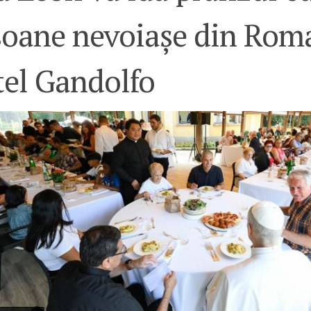
soane nevoiașe din Roma
tel Gandolfo