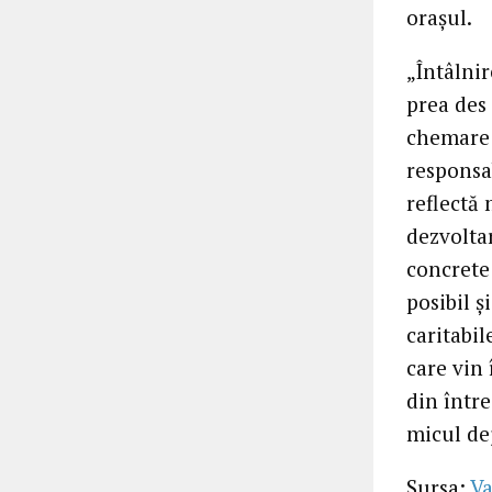
orașul.
„Întâlni
prea des
chemare 
responsab
reflectă 
dezvolta
concrete 
posibil ș
caritabil
care vin 
din într
micul de
Sursa:
Va