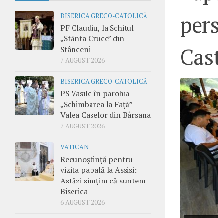
per
BISERICA GRECO-CATOLICĂ
PF Claudiu, la Schitul
„Sfânta Cruce” din
Cas
Stânceni
7 AUGUST 2026
BISERICA GRECO-CATOLICĂ
PS Vasile în parohia
„Schimbarea la Față” –
Valea Caselor din Bârsana
7 AUGUST 2026
VATICAN
Recunoștință pentru
vizita papală la Assisi:
Astăzi simțim că suntem
Biserica
6 AUGUST 2026