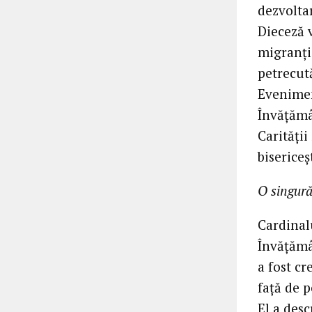
dezvoltar
Dieceză v
migranți 
petrecută
Evenimen
Învățămâ
Carității
bisericeș
O singură
Cardinal
Învățămâ
a fost cr
față de 
El a desc