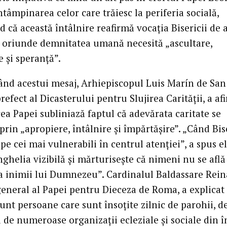
ntâmpinarea celor care trăiesc la periferia socială,
d că această întâlnire reafirmă vocația Bisericii de a
 oriunde demnitatea umană necesită „ascultare,
 și speranță”.
nd acestui mesaj, Arhiepiscopul Luis Marín de San
refect al Dicasterului pentru Slujirea Carității, a af
ea Papei subliniază faptul că adevărata caritate se
rin „apropiere, întâlnire și împărtășire”. „Când Bise
pe cei mai vulnerabili în centrul atenției”, a spus el
ghelia vizibilă și mărturisește că nimeni nu se află
 inimii lui Dumnezeu”. Cardinalul Baldassare Rein
general al Papei pentru Dieceza de Roma, a explicat 
sunt persoane care sunt însoțite zilnic de parohii, d
i de numeroase organizații ecleziale și sociale din î