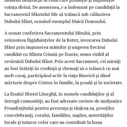
voința divină. De asemenea, i-a îndemnat pe candidații la
Sacramentul Sfântului Mir să trăiască sub călăuzirea
Duhului Sfânt, urmând exemplul Maicii Domnului.
A urmat conferirea Sacramentului Mirului, prin
reînnoirea făgăduințelor de la Botez, invocarea Duhului
Sfânt prin impunerea mâinilor și ungerea fiecărui
candidat cu Sfânta Crismă pe frunte, semn vizibil al
revărsării Duhului Sfânt. Prin acest Sacrament, cei miruiți
au fost întăriți în credință și chemați să o trăiască cu mai
mult curaj, participând activ la viața Bisericii și dând
mărturie despre Cristos în familie, la școală și în societate.
La finalul Sfintei Liturghii, în numele candidaților și al
întregii comunități, au fost adresate cuvinte de mulțumire
Preasfințitului pentru prezența și slujirea sa, preoților
concelebranți, corului, familiilor, nașilor, autorităților
locale și tuturor celor care au contribuit la buna