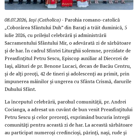
08.07.2026, Iași (Catholica)
- Parohia romano-catolică
„Coborârea Sfântului Duh” din Barați a trăit duminică, 5
iulie 2026, cu prilejul celebrării și administrării
Sacramentului Sfântului Mir, o adevărată zi de sărbătoare
și de har. În cadrul Sfintei Liturghii solemne, prezidate de
Preasfințitul Petru Sescu, Episcop auxiliar al Diecezei de
Iași, alături de pr. Benone Lucaci, decan de Bacău Centru,
și de alți preoți, 42 de tineri și adolescenți au primit, prin
impunerea mâinilor și ungerea cu Sfânta Crismă, darurile
Duhului Sfânt.
La începutul celebrării, parohul comunității, pr. Andrei
Cocianga, a adresat un cuvânt de bun venit Preasfințitului
Petru Sescu și celor prezenți, exprimând bucuria întregii
comunități pentru această zi de har. La această sărbătoare
au participat numeroși credincioși, părinți, nași, rude și