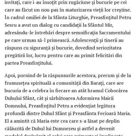
invitați, care i-au însoțit prin rugăciune și bucurie pe cei
care au făcut un nou pas în maturizarea vieții lor creștine.
În cadrul omiliei de la Sfânta Liturghie, Preasfințitul Petru
Sescu a avut un dialog cu candidații la Sfântul Mir,
adresându-le întrebări despre semnificația Sacramentului
pe care urmau să-l primească. Adolescenții și tinerii au
răspuns cu siguranță și bucurie, dovedind seriozitatea
pregătirii lor, lucru pentru care au primit felicitări din
partea Preasfințitului.
Apoi, pornind de la răspunsurile acestora, precum și de la
frumusețea spirituală a comunității din Barați, care are
bucuria de a celebra în fiecare an atât hramul Coborârea
Duhului Sfânt, cât și sărbătoarea Adormirea Maicii
Domnului, Preasfințitul Petru a evidențiat legătura
profundă dintre Duhul Sfânt și Preasfânta Fecioară Maria.
El a amintit că Maria este cea care s-a lăsat pe deplin
călăuzită de Duhul lui Dumnezeu și astfel a devenit
modelul desăvârșit al celui care primește și împlinește