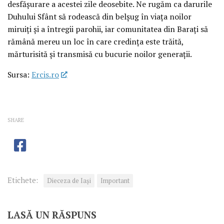
desfășurare a acestei zile deosebite. Ne rugăm ca darurile
Duhului Sfânt să rodească din belșug în viața noilor
miruiți și a întregii parohii, iar comunitatea din Barați să
rămână mereu un loc în care credința este trăită,
mărturisită și transmisă cu bucurie noilor generații.
Sursa:
Ercis.ro
SHARE
Etichete:
Dieceza de Iași
Important
LASĂ UN RĂSPUNS