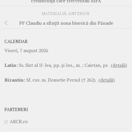
credincioșii care frecventau SSPX
MATERIALUL ANTERIOR
PF Claudiu a sfințit noua biserică din Pănade
CALENDAR
Vineri, 7 august 2026
Latin:
Ss. Sixt al II-lea, pp. şi îns., m. ; Caietan, pr.
(detalii)
Bizantin:
Sf. cuv. m. Dometie Persul († 262).
(detalii)
PARTENERI
ARCB.ro