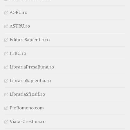
AGRU.ro
ASTRU.ro
EdituraSapientia.ro
ITRC.ro
LibrariaPresaBuna.ro
LibrariaSapientia.ro
LibrariaSfIosif.ro
PioRomeno.com
Viata-Crestina.ro