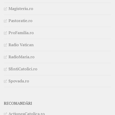
Magisteriu.ro
Pastoratie.ro
ProFamilia.ro
Radio Vatican
RadioMaria.ro
SfintiCatolici.ro
Spovada.ro
RECOMANDĂRI
ActiuneaCatolica.ro