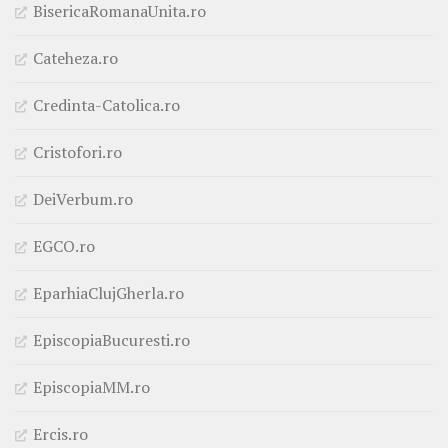
BisericaRomanaUnita.ro
Cateheza.ro
Credinta-Catolica.ro
Cristofori.ro
DeiVerbum.ro
EGCO.ro
EparhiaClujGherla.ro
EpiscopiaBucuresti.ro
EpiscopiaMM.ro
Ercis.ro