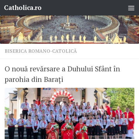
Catholica.ro
Skip to content
BISERICA ROMANO-CATOLICĂ
O nouă revărsare a Duhului Sfânt în
parohia din Barați