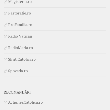
Magisteriu.ro
Pastoratie.ro
ProFamilia.ro
Radio Vatican
RadioMaria.ro
SfintiCatolici.ro
Spovada.ro
RECOMANDĂRI
ActiuneaCatolica.ro