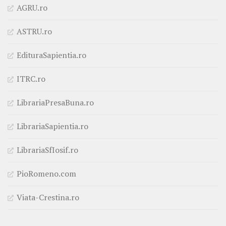
AGRU.ro
ASTRU.ro
EdituraSapientia.ro
ITRC.ro
LibrariaPresaBuna.ro
LibrariaSapientia.ro
LibrariaSfIosif.ro
PioRomeno.com
Viata-Crestina.ro