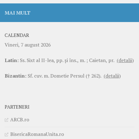
MAI MULT
CALENDAR
Vineri, 7 august 2026
Latin:
Ss. Sixt al II-lea, pp. şi îns., m. ; Caietan, pr.
(detalii)
Bizantin:
Sf. cuv. m. Dometie Persul († 262).
(detalii)
PARTENERI
ARCB.ro
BisericaRomanaUnita.ro