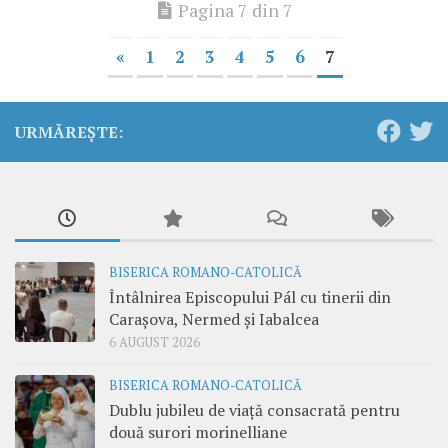
Pagina 7 din 7
«
1
2
3
4
5
6
7
URMĂREȘTE:
BISERICA ROMANO-CATOLICĂ
Întâlnirea Episcopului Pál cu tinerii din
Carașova, Nermed și Iabalcea
6 AUGUST 2026
BISERICA ROMANO-CATOLICĂ
Dublu jubileu de viață consacrată pentru
două surori morinelliane