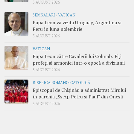
5 AUGUST 2026
SEMNALĂRI
/
VATICAN
Papa Leon va vizita Uruguay, Argentina și
Peru în luna noiembrie
5 AUGUST 2026
VATICAN
Papa Leon către Cavalerii lui Columb: Fiți
profeți ai armoniei într-o epocă a diviziunii
5 AUGUST 2026
BISERICA ROMANO-CATOLICĂ
Episcopul de Chișinău a administrat Mirului
în parohia „Ss Ap Petru și Paul” din Onești
5 AUGUST 2026