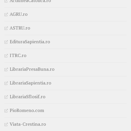
ActiuneaCatolica.ro
AGRU.ro
ASTRU.ro
EdituraSapientia.ro
ITRC.ro
LibrariaPresaBuna.ro
LibrariaSapientia.ro
LibrariaSfIosif.ro
PioRomeno.com
Viata-Crestina.ro