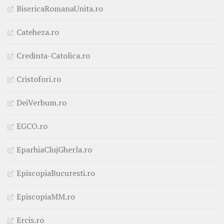
BisericaRomanaUnita.ro
Cateheza.ro
Credinta-Catolica.ro
Cristofori.ro
DeiVerbum.ro
EGCO.ro
EparhiaClujGherla.ro
EpiscopiaBucuresti.ro
EpiscopiaMM.ro
Ercis.ro