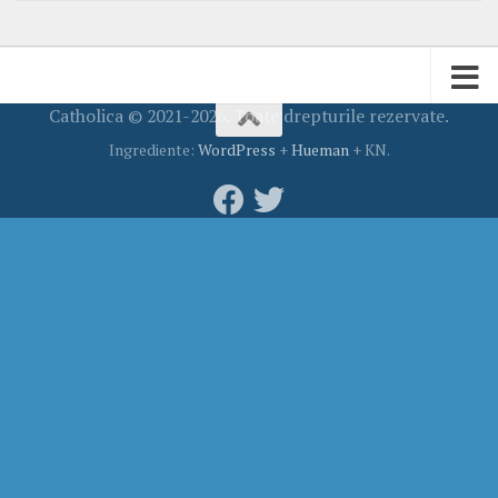
Catholica © 2021-2026. Toate drepturile rezervate.
Ingrediente:
WordPress
+
Hueman
+ KN.