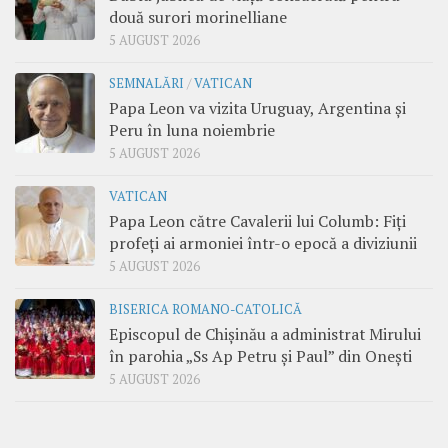
două surori morinelliane
5 AUGUST 2026
SEMNALĂRI
/
VATICAN
Papa Leon va vizita Uruguay, Argentina și
Peru în luna noiembrie
5 AUGUST 2026
VATICAN
Papa Leon către Cavalerii lui Columb: Fiți
profeți ai armoniei într-o epocă a diviziunii
5 AUGUST 2026
BISERICA ROMANO-CATOLICĂ
Episcopul de Chișinău a administrat Mirului
în parohia „Ss Ap Petru și Paul” din Onești
5 AUGUST 2026