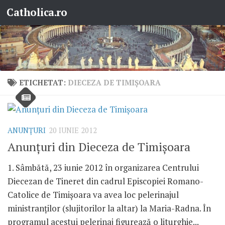
Catholica.ro
Skip to content
ETICHETAT:
DIECEZA DE TIMIȘOARA
ANUNŢURI
20 IUNIE 2012
Anunţuri din Dieceza de Timişoara
1. Sâmbătă, 23 iunie 2012 în organizarea Centrului
Diecezan de Tineret din cadrul Episcopiei Romano-
Catolice de Timişoara va avea loc pelerinajul
ministranţilor (slujitorilor la altar) la Maria-Radna. În
programul acestui pelerinaj figurează o liturghie...