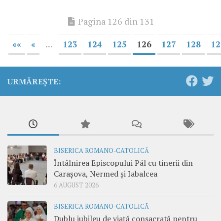
Pagina 126 din 131
««
«
...
123
124
125
126
127
128
12
URMĂREȘTE:
BISERICA ROMANO-CATOLICĂ
Întâlnirea Episcopului Pál cu tinerii din
Carașova, Nermed și Iabalcea
6 AUGUST 2026
BISERICA ROMANO-CATOLICĂ
Dublu jubileu de viață consacrată pentru