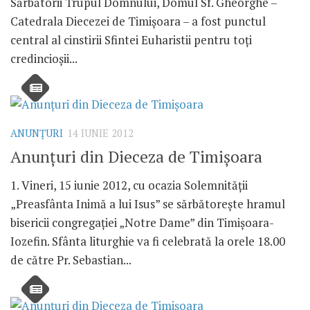
Sărbătorii Trupul Domnului, Domul Sf. Gheorghe –
Catedrala Diecezei de Timişoara – a fost punctul
central al cinstirii Sfintei Euharistii pentru toţi
credincioşii...
ANUNŢURI
14 IUNIE 2012
Anunţuri din Dieceza de Timişoara
1. Vineri, 15 iunie 2012, cu ocazia Solemnităţii
„Preasfânta Inimă a lui Isus” se sărbătoreşte hramul
bisericii congregaţiei „Notre Dame” din Timişoara-
Iozefin. Sfânta liturghie va fi celebrată la orele 18.00
de către Pr. Sebastian...