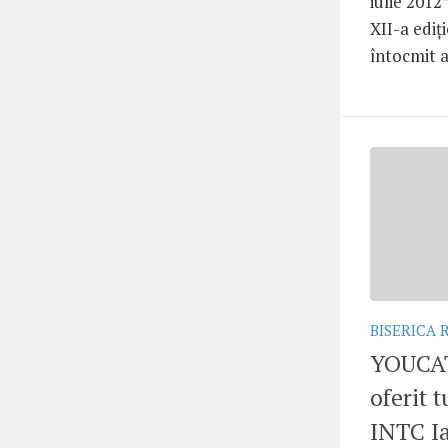
iulie 2012
XII-a ediţ
întocmit a
BISERICA
YOUCAT
oferit t
INTC Ia