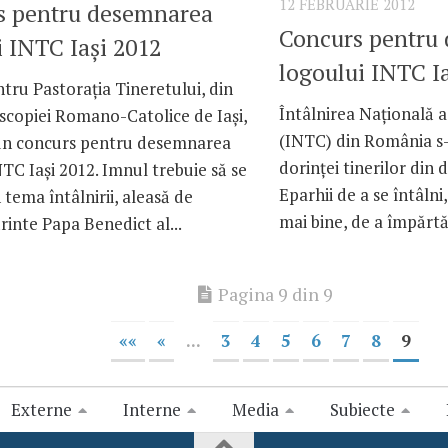
12 FEBRUARIE 2012
s pentru desemnarea
Concurs pentru
 INTC Iaşi 2012
logoului INTC I
ntru Pastoraţia Tineretului, din
Întâlnirea Naţională a
scopiei Romano-Catolice de Iaşi,
(INTC) din România s
un concurs pentru desemnarea
dorinţei tinerilor din d
TC Iaşi 2012. Imnul trebuie să se
Eparhii de a se întâlni
n tema întâlnirii, aleasă de
mai bine, de a împărtăş
rinte Papa Benedict al...
Pagina 9 din 9
««
«
...
3
4
5
6
7
8
9
Externe
Interne
Media
Subiecte