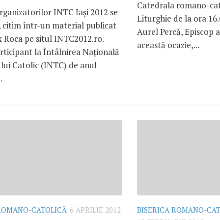
Catedrala romano-cato
organizatorilor INTC Iaşi 2012 se
Liturghie de la ora 16
, citim într-un material publicat
Aurel Percă, Episcop au
ix Roca pe situl INTC2012.ro.
această ocazie,...
rticipant la Întâlnirea Naţională
lui Catolic (INTC) de anul
.
 ROMANO-CATOLICĂ
6 APRILIE 2012
BISERICA ROMANO-CA