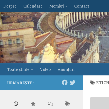
Despre
Calendare
Membri
Contact
Skip to content
Toate ştirile
Video
Anunţuri
ETIC
URMĂREȘTE: