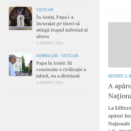
VATICAN
În Assisi, Papa i-a
încurajat pe tineri să
atingă trupul suferind al
altora
6 AUGUST 2026
SEMNALĂRI
/
VATICAN
Papa la Assisi: Să
construim o civilizație a
iubirii, nu a diviziunii
BISERICA
6 AUGUST 2026
A apăru
Naţiona
La Editura
apărut luc
Naţionale 