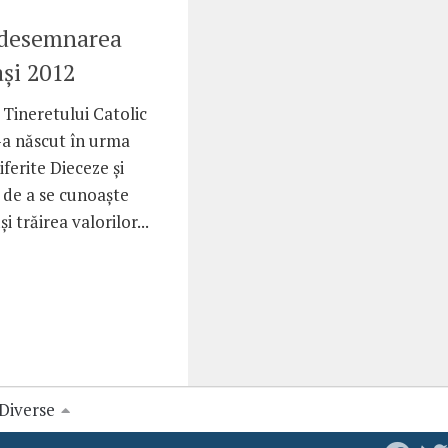
 desemnarea
aşi 2012
 Tineretului Catolic
-a născut în urma
iferite Dieceze şi
, de a se cunoaşte
i trăirea valorilor...
Diverse