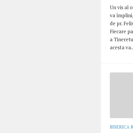
Un vis al 
va împlini
de pr. Fel
Fiecare pa
a Tineretu
acesta va..
BISERICA