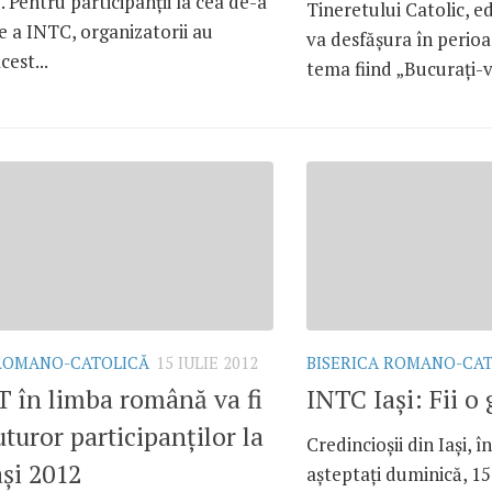
”. Pentru participanţii la cea de-a
Tineretului Catolic, ed
ie a INTC, organizatorii au
va desfăşura în perioa
cest...
tema fiind „Bucuraţi-v
 ROMANO-CATOLICĂ
15 IULIE 2012
BISERICA ROMANO-CA
 în limba română va fi
INTC Iaşi: Fii o
uturor participanţilor la
Credincioşii din Iaşi, în
şi 2012
aşteptaţi duminică, 15 