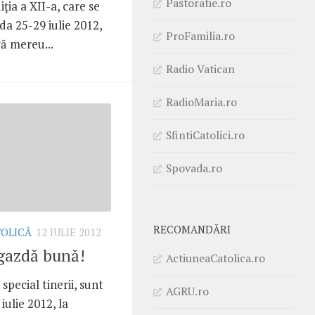
Pastoratie.ro
iţia a XII-a, care se
da 25-29 iulie 2012,
ProFamilia.ro
ă mereu...
Radio Vatican
RadioMaria.ro
SfintiCatolici.ro
Spovada.ro
RECOMANDĂRI
TOLICĂ
12 IULIE 2012
 gazdă bună!
ActiuneaCatolica.ro
 special tinerii, sunt
AGRU.ro
iulie 2012, la