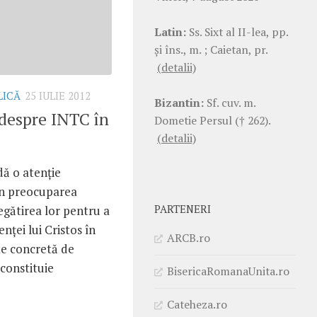
Latin:
Ss. Sixt al II-lea, pp.
şi îns., m. ; Caietan, pr.
(detalii)
LICĂ
25 IULIE 2012
Bizantin:
Sf. cuv. m.
despre INTC în
Dometie Persul († 262).
(detalii)
dă o atenţie
rin preocuparea
PARTENERI
egătirea lor pentru a
enţei lui Cristos în
ARCB.ro
te concretă de
 constituie
BisericaRomanaUnita.ro
Cateheza.ro