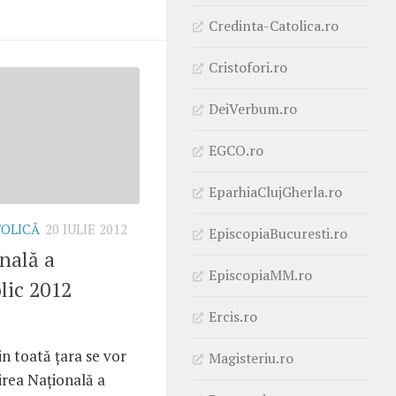
Credinta-Catolica.ro
Cristofori.ro
DeiVerbum.ro
EGCO.ro
EparhiaClujGherla.ro
TOLICĂ
20 IULIE 2012
EpiscopiaBucuresti.ro
nală a
EpiscopiaMM.ro
lic 2012
Ercis.ro
in toată ţara se vor
Magisteriu.ro
nirea Naţională a