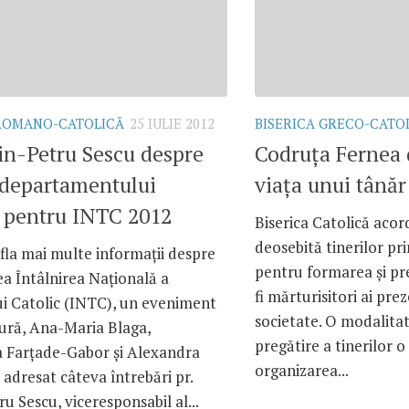
 ROMANO-CATOLICĂ
25 IULIE 2012
BISERICA GRECO-CATO
rin-Petru Sescu despre
Codruţa Fernea 
departamentului
viaţa unui tânăr
c pentru INTC 2012
Biserica Catolică acor
deosebită tinerilor p
fla mai multe informaţii despre
pentru formarea şi pr
a Întâlnirea Naţională a
fi mărturisitori ai prez
ui Catolic (INTC), un eveniment
societate. O modalita
ură, Ana-Maria Blaga,
pregătire a tinerilor o
 Farţade-Gabor şi Alexandra
organizarea...
 adresat câteva întrebări pr.
ru Sescu, viceresponsabil al...