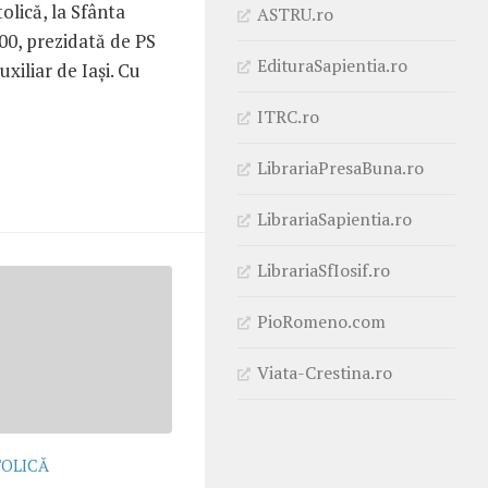
lică, la Sfânta
ASTRU.ro
.00, prezidată de PS
EdituraSapientia.ro
xiliar de Iaşi. Cu
ITRC.ro
LibrariaPresaBuna.ro
LibrariaSapientia.ro
LibrariaSfIosif.ro
PioRomeno.com
Viata-Crestina.ro
TOLICĂ