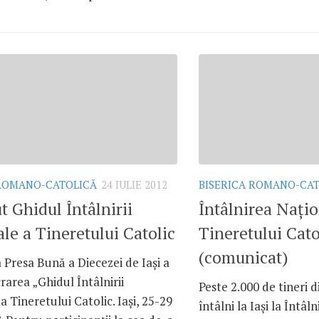
 ROMANO-CATOLICĂ
24 IULIE 2012
BISERICA ROMANO-CA
t Ghidul Întâlnirii
Întâlnirea Naţio
le a Tineretului Catolic
Tineretului Cato
(comunicat)
 Presa Bună a Diecezei de Iaşi a
rarea „Ghidul Întâlnirii
Peste 2.000 de tineri d
a Tineretului Catolic. Iaşi, 25-29
întâlni la Iaşi la Întâl