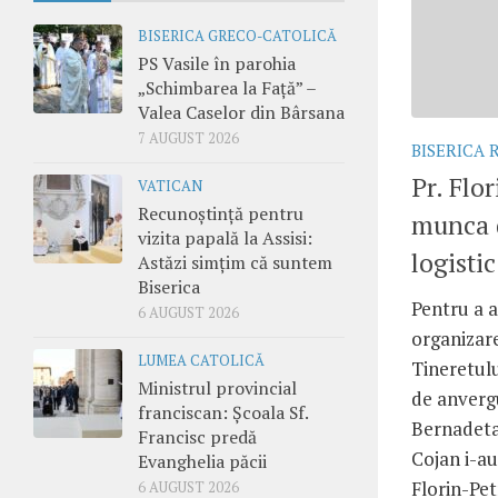
BISERICA GRECO-CATOLICĂ
PS Vasile în parohia
„Schimbarea la Față” –
Valea Caselor din Bârsana
7 AUGUST 2026
BISERICA
Pr. Flo
VATICAN
Recunoștință pentru
munca 
vizita papală la Assisi:
logisti
Astăzi simțim că suntem
Biserica
Pentru a a
6 AUGUST 2026
organizare
LUMEA CATOLICĂ
Tineretul
Ministrul provincial
de anverg
franciscan: Școala Sf.
Bernadeta
Francisc predă
Cojan i-au
Evanghelia păcii
Florin-Pet
6 AUGUST 2026