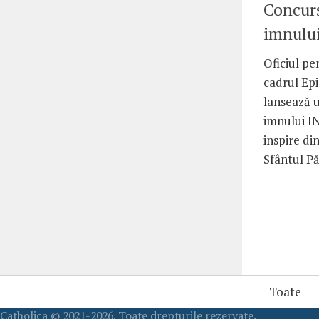
Concur
imnului
Oficiul pe
cadrul Epi
lansează 
imnului IN
inspire di
Sfântul Pă
Toate
Catholica © 2021-2026. Toate drepturile rezervate.