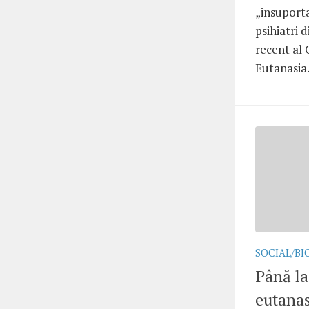
„insuporta
psihiatri 
recent al 
Eutanasia..
SOCIAL/BI
Până la
eutanas