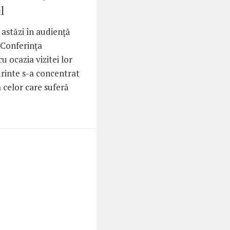
l
 astăzi în audienţă
 Conferinţa
u ocazia vizitei lor
ărinte s-a concentrat
 celor care suferă