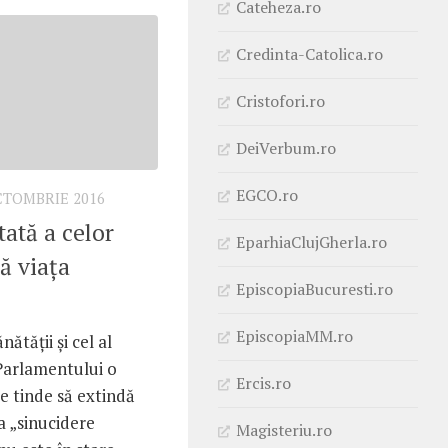
Cateheza.ro
Credinta-Catolica.ro
Cristofori.ro
DeiVerbum.ro
EGCO.ro
CTOMBRIE 2016
tată a celor
EparhiaClujGherla.ro
ră viața
EpiscopiaBucuresti.ro
EpiscopiaMM.ro
ătății și cel al
 Parlamentului o
Ercis.ro
e tinde să extindă
a „sinucidere
Magisteriu.ro