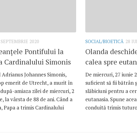
 SEPTEMBRIE 2020
SOCIAL/BIOETICĂ
28 IU
anțele Pontifului la
Olanda deschide
 Cardinalului Simonis
calea spre eutan
l Adrianus Johannes Simonis,
De miercuri, 27 iunie 2
p emerit de Utrecht, a murit în
suficient să fii bătrân 
după-amiaza zilei de miercuri, 2
slăbiciuni pentru a cer
, la vârsta de 88 de ani. Când a
eutanasia. Spune acea
ea, Papa a trimis Cardinalului
conduită trimis tuturo