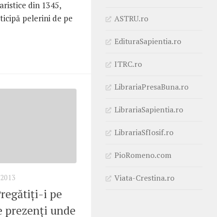
ristice din 1345,
ticipă pelerini de pe
ASTRU.ro
EdituraSapientia.ro
ITRC.ro
LibrariaPresaBuna.ro
LibrariaSapientia.ro
LibrariaSfIosif.ro
PioRomeno.com
Viata-Crestina.ro
2013
regătiţi-i pe
ie prezenţi unde