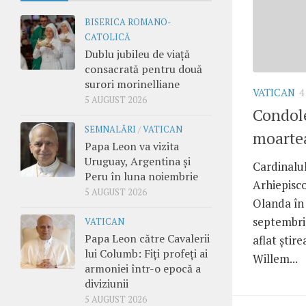
BISERICA ROMANO-
CATOLICĂ
Dublu jubileu de viață
consacrată pentru două
surori morinelliane
VATICAN
4
5 AUGUST 2026
Condole
SEMNALĂRI
/
VATICAN
moartea
Papa Leon va vizita
Uruguay, Argentina și
Cardinalu
Peru în luna noiembrie
Arhiepisco
5 AUGUST 2026
Olanda în 
septembrie
VATICAN
Papa Leon către Cavalerii
aflat știr
lui Columb: Fiți profeți ai
Willem...
armoniei într-o epocă a
diviziunii
5 AUGUST 2026