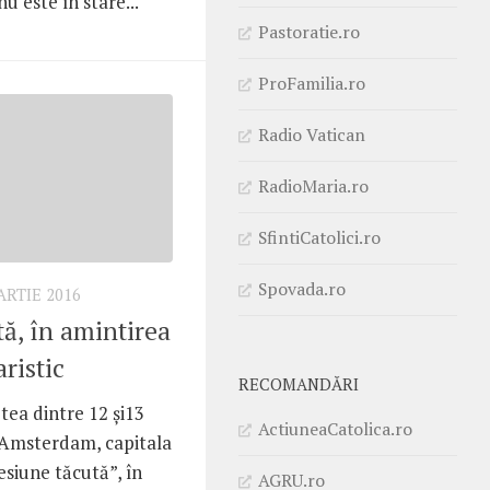
nu este în stare...
Pastoratie.ro
ProFamilia.ro
Radio Vatican
RadioMaria.ro
SfintiCatolici.ro
Spovada.ro
ARTIE 2016
ă, în amintirea
ristic
RECOMANDĂRI
tea dintre 12 și13
ActiuneaCatolica.ro
a Amsterdam, capitala
siune tăcută”, în
AGRU.ro