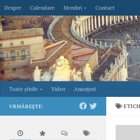
Despre
Calendare
Membri
Contact
Skip to content
Toate ştirile
Video
Anunţuri
ETIC
URMĂREȘTE: