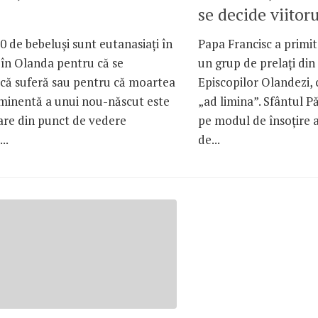
se decide viitoru
0 de bebeluși sunt eutanasiați în
Papa Francisc a primit
 în Olanda pentru că se
un grup de prelaţi din
 că suferă sau pentru că moartea
Episcopilor Olandezi, c
iminentă a unui nou-născut este
„ad limina”. Sfântul P
are din punct de vedere
pe modul de însoţire a
..
de...