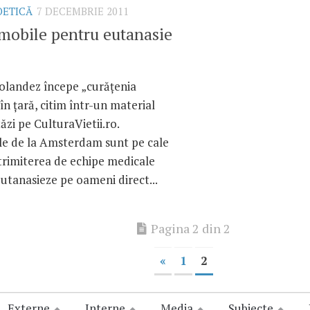
OETICĂ
7 DECEMBRIE 2011
 mobile pentru eutanasie
olandez începe „curăţenia
în ţară, citim într-un material
ăzi pe CulturaVietii.ro.
ile de la Amsterdam sunt pe cale
trimiterea de echipe medicale
 eutanasieze pe oameni direct...
Pagina 2 din 2
«
1
2
Externe
Interne
Media
Subiecte