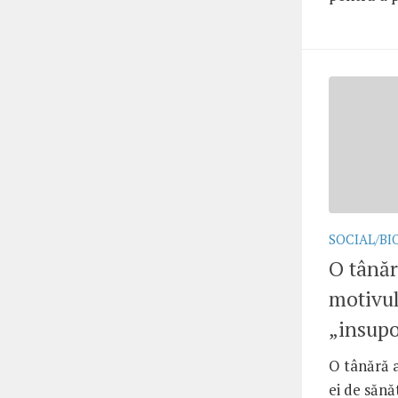
SOCIAL/BI
O tânăr
motivul
„insupo
O tânără a
ei de sănă