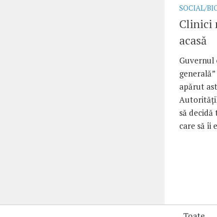
SOCIAL/BI
Clinici
acasă
Guvernul 
generală” 
apărut ast
Autorităţ
să decidă 
care să îi
Toate