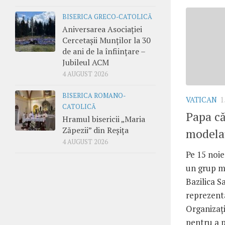
BISERICA GRECO-CATOLICĂ
Aniversarea Asociației
Cercetașii Munților la 30
de ani de la înființare –
Jubileul ACM
4 AUGUST 2026
BISERICA ROMANO-
VATICAN
1
CATOLICĂ
Papa că
Hramul bisericii „Maria
Zăpezii” din Reșița
modelaț
4 AUGUST 2026
Pe 15 noie
un grup ma
Bazilica S
reprezenta
Organizați
pentru a p