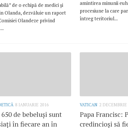
amintirea minunii euha
bilă” de o echipă de medici și
procesiune la care par
din Olanda, dezvăluie un raport
întreg teritoriul...
Comisiei Olandeze privind
..
OETICĂ
8 IANUARIE 2016
VATICAN
2 DECEMBRIE 
 650 de bebeluși sunt
Papa Francisc: P
iați în fiecare an în
credincioşi să f