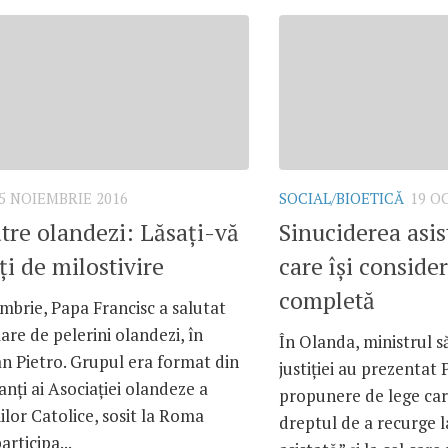
5 NOIEMBRIE 2016
SOCIAL/BIOETICĂ
19 O
tre olandezi: Lăsați-vă
Sinuciderea asis
i de milostivire
care își conside
completă
mbrie, Papa Francisc a salutat
re de pelerini olandezi, în
În Olanda, ministrul săn
an Pietro. Grupul era format din
justiției au prezentat
nți ai Asociației olandeze a
propunere de lege car
ilor Catolice, sosit la Roma
dreptul de a recurge l
articipa...