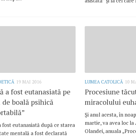
asistată” și la cel care 
OETICĂ
19 MAI 2016
LUMEA CATOLICĂ
10 M
ă a fost eutanasiată pe
Procesiune tăcut
 de boală psihică
miracolului euha
rtabilă”
Și anul acesta, în noap
martie, va avea loc l
 fost eutanasiată după ce starea
Olandei, anuala „Proce
tate mentală a fost declarată