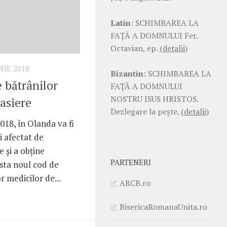
Latin:
SCHIMBAREA LA
FAŢĂ A DOMNULUI Fer.
Octavian, ep.
(detalii)
NIE 2018
Bizantin:
SCHIMBAREA LA
 bătrânilor
FAŢĂ A DOMNULUI
NOSTRU ISUS HRISTOS.
asiere
Dezlegare la pește.
(detalii)
018, în Olanda va fi
și afectat de
e și a obține
PARTENERI
sta noul cod de
r medicilor de...
ARCB.ro
BisericaRomanaUnita.ro