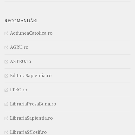
RECOMANDĂRI
ActiuneaCatolica.ro
AGRU.ro
ASTRU.ro
EdituraSapientia.ro
ITRC.ro
LibrariaPresaBuna.ro
LibrariaSapientia.ro
LibrariaSfIosif.ro