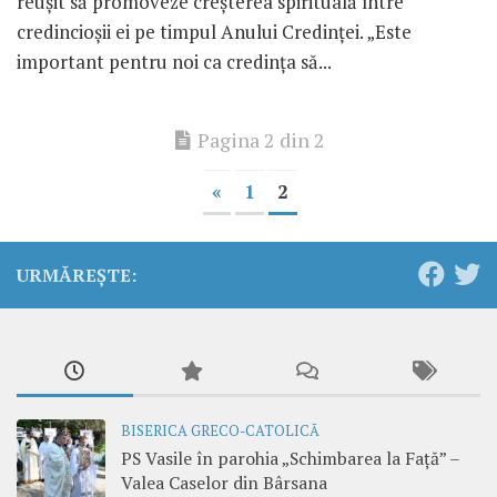
reuşit să promoveze creşterea spirituală între
credincioşii ei pe timpul Anului Credinţei. „Este
important pentru noi ca credinţa să...
Pagina 2 din 2
«
1
2
URMĂREȘTE:
BISERICA GRECO-CATOLICĂ
PS Vasile în parohia „Schimbarea la Față” –
Valea Caselor din Bârsana