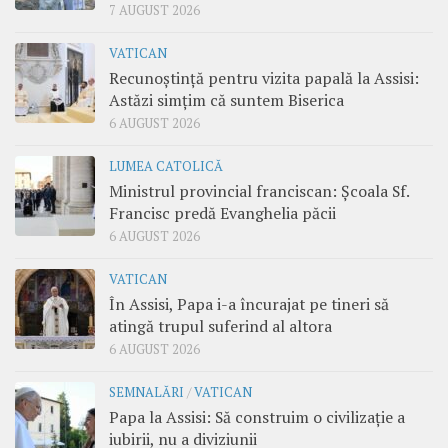
7 AUGUST 2026
VATICAN
Recunoștință pentru vizita papală la Assisi:
Astăzi simțim că suntem Biserica
6 AUGUST 2026
LUMEA CATOLICĂ
Ministrul provincial franciscan: Școala Sf.
Francisc predă Evanghelia păcii
6 AUGUST 2026
VATICAN
În Assisi, Papa i-a încurajat pe tineri să
atingă trupul suferind al altora
6 AUGUST 2026
SEMNALĂRI
/
VATICAN
Papa la Assisi: Să construim o civilizație a
iubirii, nu a diviziunii