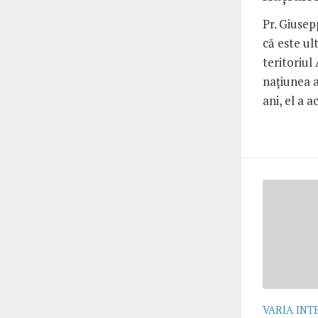
Pr. Giusep
că este ul
teritoriul
naţiunea a
ani, el a a
VARIA INT