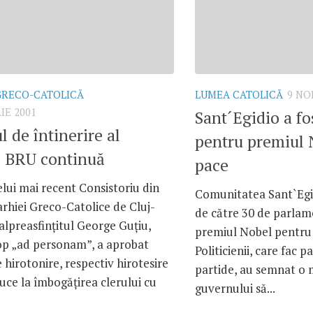
GRECO-CATOLICĂ
LUMEA CATOLICĂ
9 NO
IE 2001
Sant´Egidio a fo
l de întinerire al
pentru premiul 
i BRU continuă
pace
lui mai recent Consistoriu din
Comunitatea Sant`Egi
rhiei Greco-Catolice de Cluj-
de către 30 de parlame
alpreasfinţitul George Guţiu,
premiul Nobel pentru 
op „ad personam”, a aprobat
Politicienii, care fac p
e hirotonire, respectiv hirotesire
partide, au semnat o 
uce la îmbogăţirea clerului cu
guvernului să...