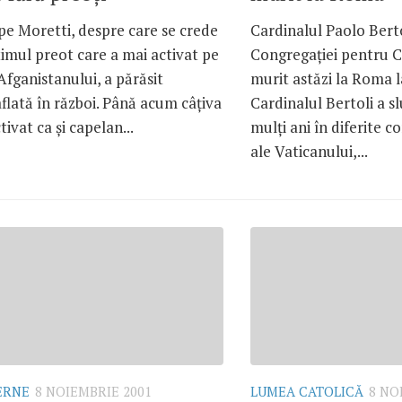
pe Moretti, despre care se crede
Cardinalul Paolo Bertol
timul preot care a mai activat pe
Congregaţiei pentru Ca
 Afganistanului, a părăsit
murit astăzi la Roma l
flată în război. Până acum câţiva
Cardinalul Bertoli a sl
ctivat ca şi capelan...
mulţi ani în diferite c
ale Vaticanului,...
ERNE
8 NOIEMBRIE 2001
LUMEA CATOLICĂ
8 NO