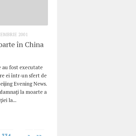
IEMBRIE 2001
oarte în China
 au fost executate
re ei într-un sfert de
eijing Evening News.
ndamnaţi la moarte a
ei la...
.334
...
»
»»