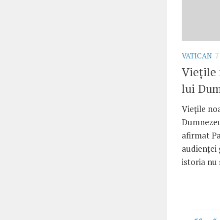
VATICAN
7
Vieţile
lui Du
Vieţile no
Dumnezeu, 
afirmat Pa
audienţei 
istoria nu 
««
«