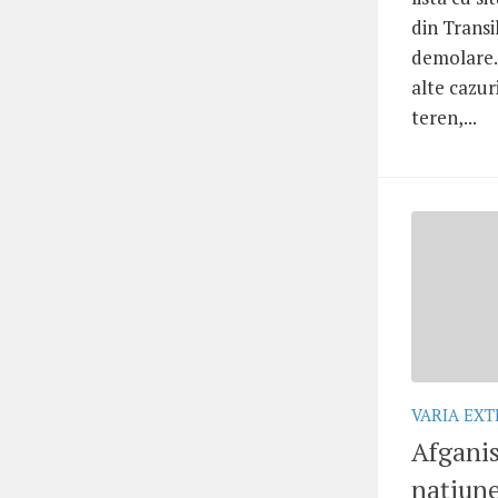
din Transi
demolare.
alte cazur
teren,...
VARIA EX
Afganis
naţiune