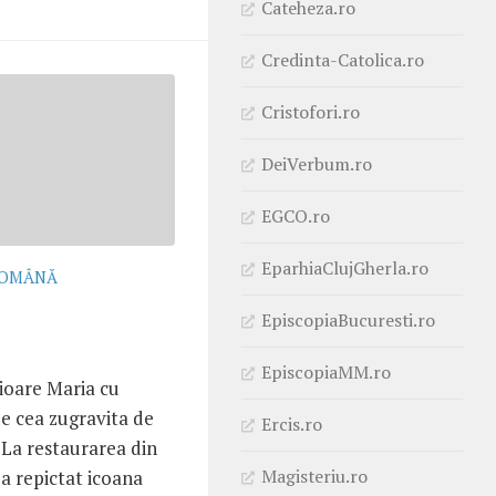
Cateheza.ro
Credinta-Catolica.ro
Cristofori.ro
DeiVerbum.ro
EGCO.ro
EparhiaClujGherla.ro
ROMÂNĂ
EpiscopiaBucuresti.ro
EpiscopiaMM.ro
cioare Maria cu
de cea zugravita de
Ercis.ro
 La restaurarea din
Magisteriu.ro
a repictat icoana