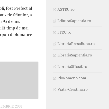
i, fost Prefect al
ASTRU.ro
uzele Sfinţilor, a
EdituraSapientia.ro
a 93 de ani.
ujit timp de mai
ITRC.ro
orpuri diplomatice
LibrariaPresaBuna.ro
LibrariaSapientia.ro
LibrariaSfIosif.ro
PioRomeno.com
Viata-Crestina.ro
IEMBRIE 2001