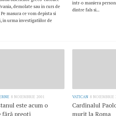
intr-o maniera persona
lvania, demolate sau in curs de
dintre fals si...
 Pe masura ce vom depista si
i, in urma investigatiilor de
TERNE
8 NOIEMBRIE 2001
VATICAN
8 NOIEMBRIE 
tanul este acum o
Cardinalul Paolo
 fără preoţi
murit la Roma