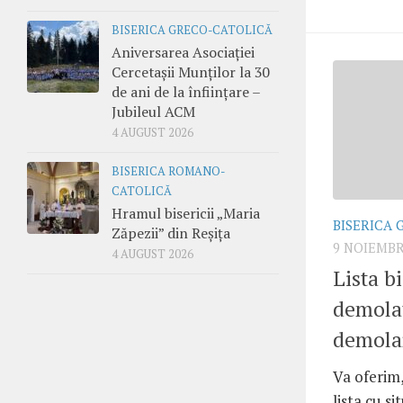
BISERICA GRECO-CATOLICĂ
Aniversarea Asociației
Cercetașii Munților la 30
de ani de la înființare –
Jubileul ACM
4 AUGUST 2026
BISERICA ROMANO-
CATOLICĂ
Hramul bisericii „Maria
BISERICA 
Zăpezii” din Reșița
9 NOIEMBR
4 AUGUST 2026
Lista b
demolat
demola
Va oferim,
lista cu si