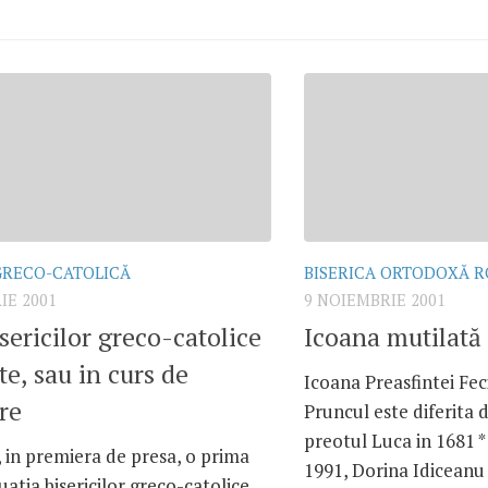
GRECO-CATOLICĂ
BISERICA ORTODOXĂ 
IE 2001
9 NOIEMBRIE 2001
isericilor greco-catolice
Icoana mutilată
e, sau in curs de
Icoana Preasfintei Fe
re
Pruncul este diferita 
preotul Luca in 1681 *
 in premiera de presa, o prima
1991, Dorina Idiceanu 
tuatia bisericilor greco-catolice