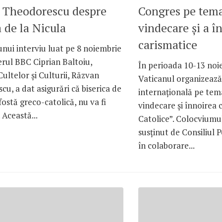
 Theodorescu despre
Congres pe tema
a de la Nicula
vindecare şi a în
carismatice
unui interviu luat pe 8 noiembrie
rul BBC Ciprian Baltoiu,
În perioada 10-13 noi
Cultelor şi Culturii, Răzvan
Vaticanul organizează 
u, a dat asigurări că biserica de
internaţională pe te
 fostă greco-catolică, nu va fi
vindecare şi înnoirea c
Această...
Catolice”. Colocviumul
susţinut de Consiliul P
în colaborare...