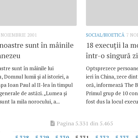
 NOIEMBRIE 2001
SOCIAL/BIOETICĂ
7 NO
 noastre sunt în mâinile
18 execuţii la m
mnezeu
într-o singură zi
astre sunt în mâinile lui
Optsprezece persoane
Domnul lumii şi al istoriei, a
ieri în China, zece dint
pa Ioan Paul al II-lea în timpul
oră, informează The B
generale de astăzi. „Lumea şi
Primul grup de 10 co
sunt la mila norocului, a...
fost dus la locul execuţi
Pagina 5.331 din 5.465
...
5.328
5.329
5.330
5.331
5.332
5.333
5