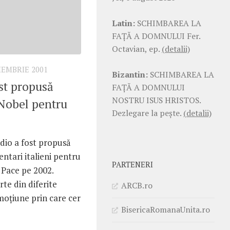
Latin:
SCHIMBAREA LA
FAŢĂ A DOMNULUI Fer.
Octavian, ep.
(detalii)
IEMBRIE 2001
Bizantin:
SCHIMBAREA LA
st propusă
FAŢĂ A DOMNULUI
NOSTRU ISUS HRISTOS.
Nobel pentru
Dezlegare la pește.
(detalii)
dio a fost propusă
ntari italieni pentru
PARTENERI
Pace pe 2002.
arte din diferite
ARCB.ro
moţiune prin care cer
BisericaRomanaUnita.ro