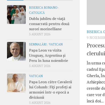
BISERICA ROMANO-
CATOLICĂ
Dublu jubileu de viață
consacrată pentru două
surori morinelliane
BISERICA 
5 AUGUST 2026
9 NOIEMBR
Procesu
SEMNALĂRI
/
VATICAN
Papa Leon va vizita
clerulu
Uruguay, Argentina și
Peru în luna noiembrie
În urma ce
5 AUGUST 2026
cadrul Epa
Gherla, În
VATICAN
Papa Leon către Cavalerii
Arhiepisc
lui Columb: Fiți profeți ai
cererile d
armoniei într-o epocă a
care vor d
diviziunii
încă doi...
5 AUGUST 2026