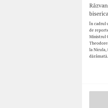
Răzvan
biseric
În cadrul 
de reporte
Ministrul 
Theodoresc
la Nicula,
dărâmată. 