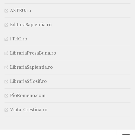
ASTRU.ro
EdituraSapientia.ro
ITRC.ro
LibrariaPresaBuna.ro
LibrariaSapientia.ro
LibrariaSfIosif.ro
PioRomeno.com
Viata-Crestina.ro