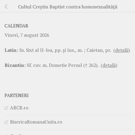
Cultul Creştin Baptist contra homosexualităţii
CALENDAR
Vineri, 7 august 2026
Latin:
Ss. Sixt al II-lea, pp. şi îns., m. ; Caietan, pr.
(detalii)
Bizantin:
Sf. cuv. m. Dometie Persul († 262).
(detalii)
PARTENERI
ARCB.ro
BisericaRomanaUnita.ro