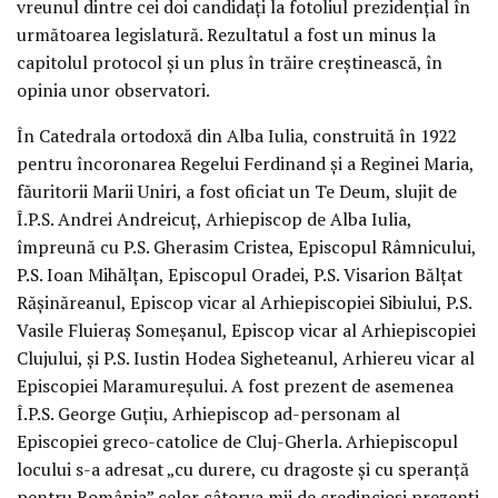
vreunul dintre cei doi candidaţi la fotoliul prezidenţial în
următoarea legislatură. Rezultatul a fost un minus la
capitolul protocol şi un plus în trăire creştinească, în
opinia unor observatori.
În Catedrala ortodoxă din Alba Iulia, construită în 1922
pentru încoronarea Regelui Ferdinand şi a Reginei Maria,
făuritorii Marii Uniri, a fost oficiat un Te Deum, slujit de
Î.P.S. Andrei Andreicuţ, Arhiepiscop de Alba Iulia,
împreună cu P.S. Gherasim Cristea, Episcopul Râmnicului,
P.S. Ioan Mihălţan, Episcopul Oradei, P.S. Visarion Bălţat
Răşinăreanul, Episcop vicar al Arhiepiscopiei Sibiului, P.S.
Vasile Fluieraş Someşanul, Episcop vicar al Arhiepiscopiei
Clujului, şi P.S. Iustin Hodea Sigheteanul, Arhiereu vicar al
Episcopiei Maramureşului. A fost prezent de asemenea
Î.P.S. George Guţiu, Arhiepiscop ad-personam al
Episcopiei greco-catolice de Cluj-Gherla. Arhiepiscopul
locului s-a adresat „cu durere, cu dragoste şi cu speranţă
pentru România” celor câtorva mii de credincioşi prezenţi