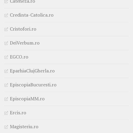
Cateheza.ro
Credinta-Catolica.ro
Cristofori.ro
DeiVerbum.ro
EGCO.ro
EparhiaClujGherla.ro
EpiscopiaBucuresti.ro
EpiscopiaMM.ro
Ercis.ro
Magisteriu.ro