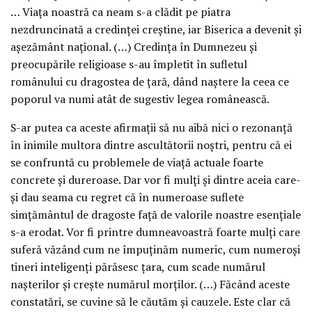
… Viaţa noastră ca neam s-a clădit pe piatra
nezdruncinată a credinţei creştine, iar Biserica a devenit şi
aşezământ naţional. (…) Credinţa în Dumnezeu şi
preocupările religioase s-au împletit în sufletul
românului cu dragostea de ţară, dând naştere la ceea ce
poporul va numi atât de sugestiv legea românească.
S-ar putea ca aceste afirmaţii să nu aibă nici o rezonanţă
în inimile multora dintre ascultătorii noştri, pentru că ei
se confruntă cu problemele de viaţă actuale foarte
concrete şi dureroase. Dar vor fi mulţi şi dintre aceia care-
şi dau seama cu regret că în numeroase suflete
simţământul de dragoste faţă de valorile noastre esenţiale
s-a erodat. Vor fi printre dumneavoastră foarte mulţi care
suferă văzând cum ne împuţinăm numeric, cum numeroşi
tineri inteligenţi părăsesc ţara, cum scade numărul
naşterilor şi creşte numărul morţilor. (…) Făcând aceste
constatări, se cuvine să le căutăm şi cauzele. Este clar că