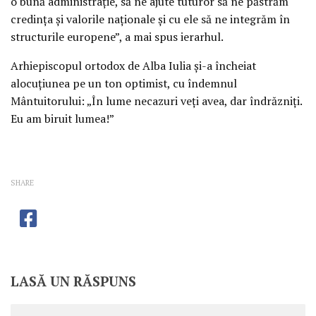
o bună administraţie, să ne ajute tuturor să ne păstrăm
credinţa şi valorile naţionale şi cu ele să ne integrăm în
structurile europene”, a mai spus ierarhul.
Arhiepiscopul ortodox de Alba Iulia şi-a încheiat
alocuţiunea pe un ton optimist, cu îndemnul
Mântuitorului: „În lume necazuri veţi avea, dar îndrăzniţi.
Eu am biruit lumea!”
SHARE
LASĂ UN RĂSPUNS