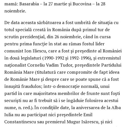
mamă: Basarabia – la 27 martie şi Bucovina – la 28
noiembrie.
De data aceasta sărbătoarea a fost umbrită de situaţia cu
totul specială creată în România după primul tur de
scrutin prezidenţial, din 26 noiembrie, când în cursa
pentru prima funcţie în stat au rămas fostul lider
comunist Ion Iliescu, care a fost şi preşedinte al României
în două legislaturi (1990-1992 şi 1992-1996), şi extremistul
naţionalist Corneliu Vadim Tudor, preşedintele Partidului
România Mare (titulatură care compromite de fapt ideea
de Românie Mare şi despre care se poate spune că a fost
însuşită fraudulos; într-o democraţie normală, unui
partid în care majoritatea membrilor de frunte sunt foşti
securişti nu ar fi trebuit să i se îngăduie folosirea acestui
nume, n. red.). În condiţiile date, la aniversarea de la Alba
Iulia nu au participat nici preşedintele Emil
Constantinescu sau premierul Mugur Isărescu, şi nici