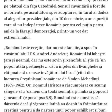
pe platoul din faţa Catedralei. Sensul cuvântării a fost de
a-i orienta pe ascultători spre adoptarea, în turul al doilea
al alegerilor prezidenţiale, din 10 decembrie, a unei poziţii
care să nu îndepărteze România pentru cel puţin patru
ani de la făgaşul democraţiei, printr-un vot dat
extremismului.
„Românul este creştin, dar nu este fanatic, a spus în
cuvântul său Î.P.S. Andrei Andreicuţ. Românul îşi iubeşte
ţara şi neamul, dar nu este şovin şi xenofob. El ştie că `un
popor atâta preţuieşte … cât a înţeles din Evanghelie şi
cât poate să urmeze învăţăturii lui Iisus` (citat din
lucrarea Creştinismul românesc de Simion Mehedinţi
(1869-1962). Or, Domnul Hristos a răscumpărat cu scump
sângele Său `oameni din toată seminţia şi limba şi poporul
şi neamul` (Apocalipsa 5,9). Românul este convins că
dârzenia dacă şi vigoarea latină au dospit în frământătura
creştină pentru a da naştere unui popor echilibrat şi bun.