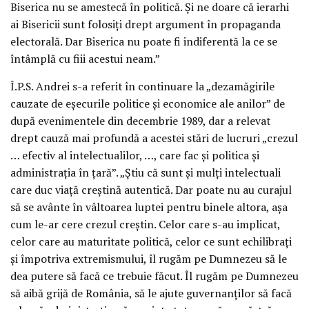
Biserica nu se amestecă în politică. Şi ne doare că ierarhi
ai Bisericii sunt folosiţi drept argument în propaganda
electorală. Dar Biserica nu poate fi indiferentă la ce se
întâmplă cu fiii acestui neam.”
Î.P.S. Andrei s-a referit în continuare la „dezamăgirile
cauzate de eşecurile politice şi economice ale anilor” de
după evenimentele din decembrie 1989, dar a relevat
drept cauză mai profundă a acestei stări de lucruri „crezul
… efectiv al intelectualilor, …, care fac şi politica şi
administraţia în ţară”. „Ştiu că sunt şi mulţi intelectuali
care duc viaţă creştină autentică. Dar poate nu au curajul
să se avânte în vâltoarea luptei pentru binele altora, aşa
cum le-ar cere crezul creştin. Celor care s-au implicat,
celor care au maturitate politică, celor ce sunt echilibraţi
şi împotriva extremismului, îl rugăm pe Dumnezeu să le
dea putere să facă ce trebuie făcut. Îl rugăm pe Dumnezeu
să aibă grijă de România, să le ajute guvernanţilor să facă