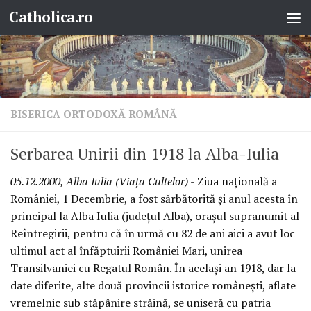
Catholica.ro
Skip to content
BISERICA ORTODOXĂ ROMÂNĂ
Serbarea Unirii din 1918 la Alba-Iulia
05.12.2000, Alba Iulia (Viaţa Cultelor)
- Ziua naţională a
României, 1 Decembrie, a fost sărbătorită şi anul acesta în
principal la Alba Iulia (judeţul Alba), oraşul supranumit al
Reîntregirii, pentru că în urmă cu 82 de ani aici a avut loc
ultimul act al înfăptuirii României Mari, unirea
Transilvaniei cu Regatul Român. În acelaşi an 1918, dar la
date diferite, alte două provincii istorice româneşti, aflate
vremelnic sub stăpânire străină, se uniseră cu patria