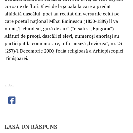
coroane de flori. Elevi de la şcoala la care a predat
altădată dascălul-poet au recitat din versurile celui pe
care poetul naţional Mihai Eminescu (1850-1889) îl va
numi „Ţichindeal, gură de aur” (în satira „Epigonii”).
Alături de preoţi, dascăli şi elevi, numeroşi enoriaşi au
participat la comemorare, informează „Învierea”, nr. 23
(257)/1 Decembrie 2000, foaia religioasă a Arhiepiscopiei
Timişoarei.
SHARE
LASĂ UN RĂSPUNS