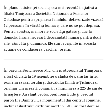
În planul asistenţei sociale, cea mai recentă iniţiativă a
filialei Timişoara a Societăţii Naţionale a Femeilor
Ortodoxe pentru sprijinirea familiilor defavorizate vizează
12 persoane în vârstă şi bolnave, care nu se pot deplasa.
Pentru acestea, membrele Societăţii gătesc şi duc la
domicliu hrana necesară deocamdată numai pentru două
zile, sâmbăta şi duminica. Ele sunt sprijinite în această
acţiune de conducerea parohiei Josefin.
În parohia Becicherecu Mic, din protopopiatul Timişoara,
a fost oficiată la 19 noiembrie o slujbă de parastas întru
pomenirea scriitorului şi dascălului Dimitrie Ţichindeal,
originar din această comună, la împlinirea a 225 de ani de
la naştere. Au slujit protopopul Ioan Bude şi preotul
paroh Ilie Dumitru. La monumentul din centrul comunei,
închinat ilustrului cărturar mort în 1918, au fost depuse