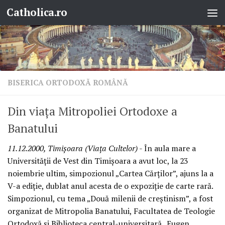
Catholica.ro
Skip to content
BISERICA ORTODOXĂ ROMÂNĂ
Din viaţa Mitropoliei Ortodoxe a
Banatului
11.12.2000, Timişoara (Viaţa Cultelor)
- În aula mare a
Universităţii de Vest din Timişoara a avut loc, la 23
noiembrie ultim, simpozionul „Cartea Cărţilor”, ajuns la a
V-a ediţie, dublat anul acesta de o expoziţie de carte rară.
Simpozionul, cu tema „Două milenii de creştinism”, a fost
organizat de Mitropolia Banatului, Facultatea de Teologie
Ortodoxă şi Biblioteca central-universitară „Eugen