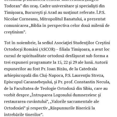
Todoran” din oraş. Cadre universitare şi specialişti din
Timişoara, Bucureşti şi Arad au susţinut referate. Î.P.S.
Nicolae Corneanu, Mitropolitul Banatului, a prezentat
comunicarea „Biblia în perspectiva celor două milenii de
creştinism”.
Tot în noiembrie, la sediul Asociaţiei Studenţilor Creştini
Ortodocşi Români (ASCOR) – filiala Timişoara, a avut loc
cursul de spiritualitate ortodoxă desfăşurat sub forma a
trei expuneri programate la 15, 22 şi 29 ale lunii. Autorii
expunerilor au fost Pr. Ioan Bizău, de la Catedrala
arhiepiscopală din Cluj-Napoca, P.S. Laurenţiu Streza,
Episcopul Caransebeşului, şi Pr. prof. Constantin Necula,
de la Facultatea de Teologie Ortodoxă din Sibiu, care au
vorbit despre „Întruparea Logosului dumnezeiesc şi
restaurarea cuvântului”, „Valorile sacramentale ale
Ortodoxiei” şi respectiv „Răspunsurile Bisericii la
întrebările tinerilor”.