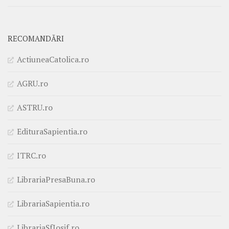
RECOMANDĂRI
ActiuneaCatolica.ro
AGRU.ro
ASTRU.ro
EdituraSapientia.ro
ITRC.ro
LibrariaPresaBuna.ro
LibrariaSapientia.ro
LibrariaSfIosif.ro