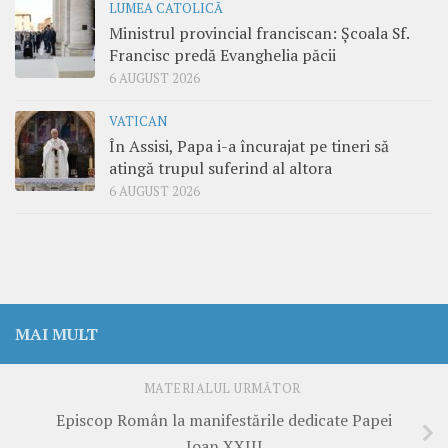
LUMEA CATOLICĂ
Ministrul provincial franciscan: Școala Sf.
Francisc predă Evanghelia păcii
6 AUGUST 2026
VATICAN
În Assisi, Papa i-a încurajat pe tineri să
atingă trupul suferind al altora
6 AUGUST 2026
MAI MULT
MATERIALUL URMĂTOR
Episcop Român la manifestările dedicate Papei
Ioan XXIII