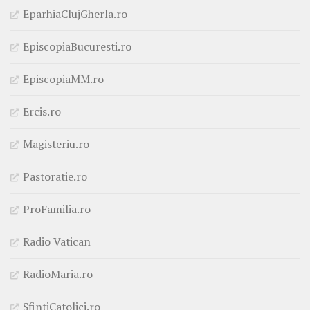
EparhiaClujGherla.ro
EpiscopiaBucuresti.ro
EpiscopiaMM.ro
Ercis.ro
Magisteriu.ro
Pastoratie.ro
ProFamilia.ro
Radio Vatican
RadioMaria.ro
SfintiCatolici.ro