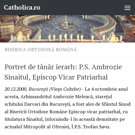
Catholica.ro
Skip to content
BISERICA ORTODOXĂ ROMÂNĂ
Portret de tânăr ierarh: P.S. Ambrozie
Sinaitul, Episcop Vicar Patriarhal
20.12.2000, Bucureşti (Viaţa Cultelor)
- La 4 octombrie anul
acesta, Arhimandritul Ambrozie Meleacă, stareţul
schitului Darvari din Bucureşti, a fost ales de Sfântul Sinod
al Bisericii Ortodoxe Române Episcop vicar patriarhal, cu
titulatura Sinaitul, înlocuindu-l în această demnitate pe
actualul Mitropolit al Olteniei, Î.P.S. Teofan Savu.