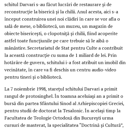
schitul Darvari s-au făcut lucrări de restaurare şi de
reconstrucţie la biserică şi la chilii. Anul acesta, aici s-a
început construirea unei noi clădiri în care se vor afla o
sală de mese, o bibliotecă, un muzeu, un magazin de
obiecte bisericeşti, o clopotniţă şi chilii, fiind acoperite
astfel toate funcţiunile pe care trebuie să le aibă o
mânăstire. Secretariatul de Stat pentru Culte a contribuit
la această construcţie cu suma de 1 miliard de lei. Prin
hotărâre de guvern, schitului i-a fost atribuit un imobil din
vecinătate, în care va fi deschis un centru audio-video
pentru tineri şi o bibliotecă.
La 7 noiembrie 1998, stareţul schitului Darvari a primit
rangul de protosinghel. În toamna aceluiaşi an a primit o
bursă din partea Sfântului Sinod al Arhiepiscopiei Greciei,
pentru studii de doctorat la Tesalonic. În acelaşi timp la
Facultatea de Teologie Ortodoxă din Bucureşti urma
cursuri de masterat, la specialitatea “Doctrină şi Cultură”,