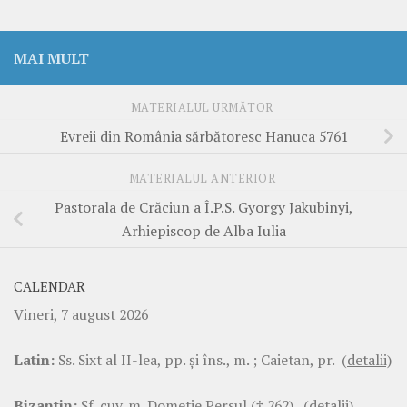
MAI MULT
MATERIALUL URMĂTOR
Evreii din România sărbătoresc Hanuca 5761
MATERIALUL ANTERIOR
Pastorala de Crăciun a Î.P.S. Gyorgy Jakubinyi,
Arhiepiscop de Alba Iulia
CALENDAR
Vineri, 7 august 2026
Latin:
Ss. Sixt al II-lea, pp. şi îns., m. ; Caietan, pr.
(detalii)
Bizantin:
Sf. cuv. m. Dometie Persul († 262).
(detalii)