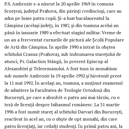
P.S. Ambrozie s-a născut la 20 aprilie 1969 în comuna
Scorţeni, judeţul Prahova, din părinţi credincioşi, care au
adus pe lume patru copii. Şi-a luat bacalaureatul la
Câmpina (acelaşi judeţ), în 1987, şi din toamna acelui an
până în ianuarie 1989 a efectuat stagiul militar. Vreme de
un an a frecventat cursurile de pictură ale Şcolii Populare
de Artă din Câmpina. În aprilie 1990 a intrat în obştea
schitului Crasna (Prahova), sub îndrumarea stareţului de
atunci, Pr. Galaction Stângă, în prezent Episcop al
Alexandriei şi Teleormanului. A fost tuns în monahism
sub numele Ambrozie la 19 aprilie 1992 şi hirotonit preot
la 11 mai 1992. În acelaşi an, toamna, a susţinut examenul
de admitere la Facultatea de Teologie Ortodoxă din
Bucureşti, pe care a absolvit-o patru ani mai târziu, cu o
teză de licenţă despre Isihasmul românesc. La 31 martie
1996 a fost numit stareţ al schitului Darvari din Bucureşti,
reactivat în acel an, cu o obşte de opt monahi, din care
patru licenţiaţi, iar ceilalţi studenţi. În primii patru ani, la