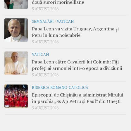
două surori morinelliane
5 AUGUST 2026
SEMNALĂRI
/
VATICAN
Papa Leon va vizita Uruguay, Argentina și
Peru în luna noiembrie
5 AUGUST 2026
VATICAN
Papa Leon către Cavalerii lui Columb: Fiți
profeți ai armoniei într-o epocă a diviziunii
5 AUGUST 2026
BISERICA ROMANO-CATOLICĂ
Episcopul de Chișinău a administrat Mirului
în parohia „Ss Ap Petru și Paul” din Onești
5 AUGUST 2026