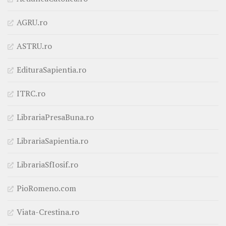
AGRU.ro
ASTRU.ro
EdituraSapientia.ro
ITRC.ro
LibrariaPresaBuna.ro
LibrariaSapientia.ro
LibrariaSfIosif.ro
PioRomeno.com
Viata-Crestina.ro