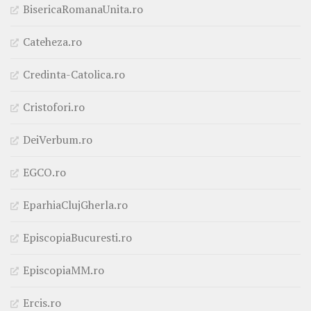
BisericaRomanaUnita.ro
Cateheza.ro
Credinta-Catolica.ro
Cristofori.ro
DeiVerbum.ro
EGCO.ro
EparhiaClujGherla.ro
EpiscopiaBucuresti.ro
EpiscopiaMM.ro
Ercis.ro