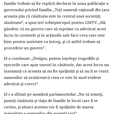
familie trebuie să fie explicit declarat în noua publicaţie a
guvernului privind familia. „Toţi oamenii raţionali din ţara
aceasta ştiu că căsătoria este în centrul unei societăţi
sănătoase”, a spus ieri Arhiepiscopul pentru GMTV. „Mă
gândesc că un guvern care să exprime cu adevărat acest
lucru în cuvintele şi în acţiunile sale face ceva care este
bine pentru societate ca întreg, şi că astfel trebuie să
procedeze un guvern”.
El a continuat: „Desigur, putem înţelege tragediile şi
eşecurile care apar uneori în căsătorie, dar acest lucru nu
înseamnă ca aceasta să nu fie sprijinită şi să nu li se ceară
oamenilor să urmărească ceea ce este în mod evident
adevărat şi corect”.
El i-a sfătuit pe membrii parlamentului: „Nu vă temeţi,
puneţi căsătoria şi viaţa de familie în locul care li se
cuvine, şi atunci acestea vor fi sprijinite de marea
majoritate a oamenilor din această ţară”.