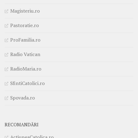
Magisteriu.ro
Pastoratie.ro
ProFamilia.ro
Radio Vatican
RadioMaria.ro
SfintiCatolici.ro
Spovada.ro
RECOMANDĂRI
ActiuneaCatolica.ro