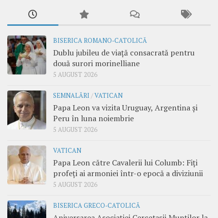
BISERICA ROMANO-CATOLICĂ
Dublu jubileu de viață consacrată pentru
două surori morinelliane
5 AUGUST 2026
SEMNALĂRI
/
VATICAN
Papa Leon va vizita Uruguay, Argentina și
Peru în luna noiembrie
5 AUGUST 2026
VATICAN
Papa Leon către Cavalerii lui Columb: Fiți
profeți ai armoniei într-o epocă a diviziunii
5 AUGUST 2026
BISERICA GRECO-CATOLICĂ
Aniversarea Asociației Cercetașii Munților la