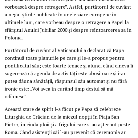
vorbească despre retragere”. Astfel, purtătorul de cuvânt
a negat ştirile publicate în unele ziare europene în
ultimele luni, care vorbeau despre o retragere a Papei la
sfârşitul Anului Jubiliar 2000 şi despre reîntoarcerea sa în
Polonia.
Purtătorul de cuvânt al Vaticanului a declarat că Papa
continuă toate planurile pe care şi le-a propus pentru
pontificatul său; este foarte tenace şi atunci când cineva îi
sugerează că agenda de activităţi este obositoare şi i-ar
putea dăuna sănătăţii, răspunsul său automat şi nu fără
ironie este: „Voi avea în curând timp destul să mă
odihnesc”.
Această stare de spirit l-a făcut pe Papa să celebreze
Liturghia de Crăciun de la miezul nopţii în Piaţa San
Pietro, în ciuda ploii şi a frigului care s-au aşternut peste
Roma. Când asistenţii săi l-au prevenit că ceremonia ar