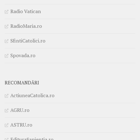
Radio Vatican
RadioMaria.ro
SfintiCatolici.ro
Spovada.ro
RECOMANDĂRI
ActiuneaCatolica.ro
AGRU.ro
ASTRU.ro
EdituraSapientia.ro