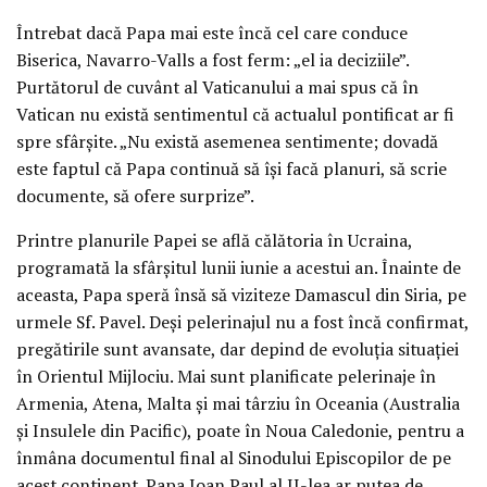
Întrebat dacă Papa mai este încă cel care conduce
Biserica, Navarro-Valls a fost ferm: „el ia deciziile”.
Purtătorul de cuvânt al Vaticanului a mai spus că în
Vatican nu există sentimentul că actualul pontificat ar fi
spre sfârşite. „Nu există asemenea sentimente; dovadă
este faptul că Papa continuă să îşi facă planuri, să scrie
documente, să ofere surprize”.
Printre planurile Papei se află călătoria în Ucraina,
programată la sfârşitul lunii iunie a acestui an. Înainte de
aceasta, Papa speră însă să viziteze Damascul din Siria, pe
urmele Sf. Pavel. Deşi pelerinajul nu a fost încă confirmat,
pregătirile sunt avansate, dar depind de evoluţia situaţiei
în Orientul Mijlociu. Mai sunt planificate pelerinaje în
Armenia, Atena, Malta şi mai târziu în Oceania (Australia
şi Insulele din Pacific), poate în Noua Caledonie, pentru a
înmâna documentul final al Sinodului Episcopilor de pe
acest continent. Papa Ioan Paul al II-lea ar putea de