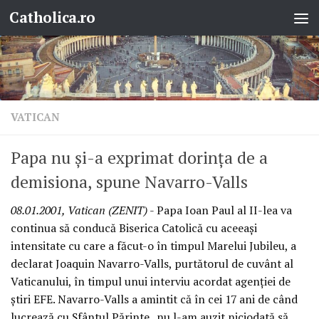
Catholica.ro
Skip to content
VATICAN
Papa nu şi-a exprimat dorinţa de a
demisiona, spune Navarro-Valls
08.01.2001, Vatican (ZENIT)
- Papa Ioan Paul al II-lea va
continua să conducă Biserica Catolică cu aceeaşi
intensitate cu care a făcut-o în timpul Marelui Jubileu, a
declarat Joaquin Navarro-Valls, purtătorul de cuvânt al
Vaticanului, în timpul unui interviu acordat agenţiei de
ştiri EFE. Navarro-Valls a amintit că în cei 17 ani de când
lucrează cu Sfântul Părinte „nu l-am auzit niciodată să