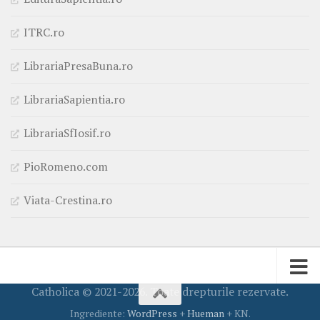
ITRC.ro
LibrariaPresaBuna.ro
LibrariaSapientia.ro
LibrariaSfIosif.ro
PioRomeno.com
Viata-Crestina.ro
Catholica © 2021-2026. Toate drepturile rezervate.
Ingrediente:
WordPress
+
Hueman
+ KN.