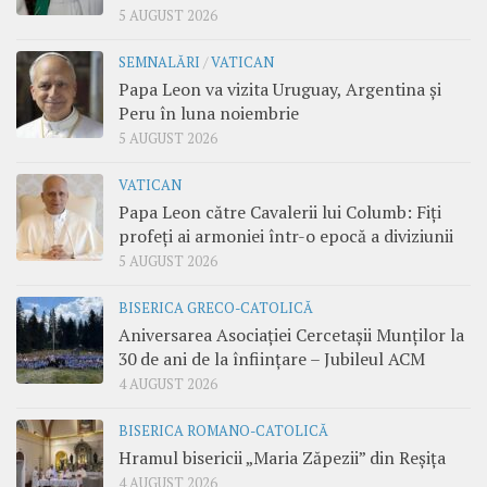
5 AUGUST 2026
SEMNALĂRI
/
VATICAN
Papa Leon va vizita Uruguay, Argentina și
Peru în luna noiembrie
5 AUGUST 2026
VATICAN
Papa Leon către Cavalerii lui Columb: Fiți
profeți ai armoniei într-o epocă a diviziunii
5 AUGUST 2026
BISERICA GRECO-CATOLICĂ
Aniversarea Asociației Cercetașii Munților la
30 de ani de la înființare – Jubileul ACM
4 AUGUST 2026
BISERICA ROMANO-CATOLICĂ
Hramul bisericii „Maria Zăpezii” din Reșița
4 AUGUST 2026