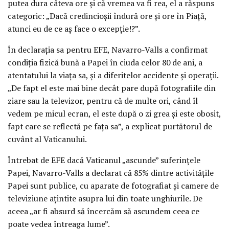
putea dura câteva ore şi că vremea va fi rea, el a răspuns
categoric: „Dacă credincioşii îndură ore şi ore în Piaţă,
atunci eu de ce aş face o excepţie!?”.
În declaraţia sa pentru EFE, Navarro-Valls a confirmat
condiţia fizică bună a Papei în ciuda celor 80 de ani, a
atentatului la viaţa sa, şi a diferitelor accidente şi operaţii.
„De fapt el este mai bine decât pare după fotografiile din
ziare sau la televizor, pentru că de multe ori, când îl
vedem pe micul ecran, el este după o zi grea şi este obosit,
fapt care se reflectă pe faţa sa”, a explicat purtătorul de
cuvânt al Vaticanului.
Întrebat de EFE dacă Vaticanul „ascunde” suferinţele
Papei, Navarro-Valls a declarat că 85% dintre activităţile
Papei sunt publice, cu aparate de fotografiat şi camere de
televiziune aţintite asupra lui din toate unghiurile. De
aceea „ar fi absurd să încercăm să ascundem ceea ce
poate vedea întreaga lume”.