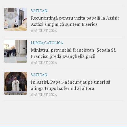
VATICAN
Recunoștință pentru vizita papală la Assisi:
Astăzi simțim că suntem Biserica
6 AUGUST 2026
LUMEA CATOLICĂ
Ministrul provincial franciscan: Școala Sf.
Francisc predă Evanghelia păcii
6 AUGUST 2026
VATICAN
În Assisi, Papa i-a încurajat pe tineri să
atingă trupul suferind al altora
6 AUGUST 2026