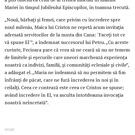
Mariei în timpul Jubileului Episcopilor, în toamna trecută.
„Nouă, bărbaţi şi femei, care privim cu încredere spre
noul mileniu, Maica lui Cristos ne repetă acum invitaţia
adresată servitorilor de la nunta din Cana: `Faceţi tot ce
vă spune El`”, a îndemnat succesorul lui Petru. „Cu aceste
cuvinte, Fecioara pare că vrea să ne ceară să nu ne temem
de limitele şi eşecurile care uneori marchează experienţa
noastră ca indivizi, familii, şi comunităţi eclesiale şi civile”,
a adăugat el. „Maria ne îndeamnă să nu permitem să fim
înfrânţi de păcat, care ne fură încrederea în noi şi în
ceilalţi. Ceea ce contează este ceea ce Cristos ne spune;
având încredere în El, va asculta întotdeauna invocaţia
noastră neîncetată”.
SHARE