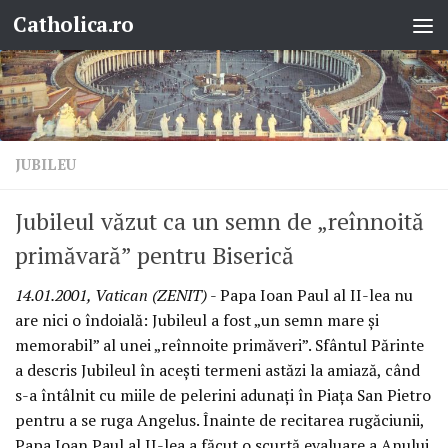
Catholica.ro
Skip to content
JUBILEU
Jubileul văzut ca un semn de „reînnoită
primăvară” pentru Biserică
14.01.2001, Vatican (ZENIT)
- Papa Ioan Paul al II-lea nu
are nici o îndoială: Jubileul a fost „un semn mare şi
memorabil” al unei „reînnoite primăveri”. Sfântul Părinte
a descris Jubileul în aceşti termeni astăzi la amiază, când
s-a întâlnit cu miile de pelerini adunaţi în Piaţa San Pietro
pentru a se ruga Angelus. Înainte de recitarea rugăciunii,
Papa Ioan Paul al II-lea a făcut o scurtă evaluare a Anului