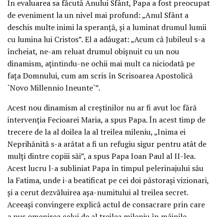
În evaluarea sa făcută Anului Sfânt, Papa a fost preocupat
de eveniment la un nivel mai profund: „Anul Sfânt a
deschis multe inimi la speranţă, şi a luminat drumul lumii
cu lumina lui Cristos”. El a adăugat: „Acum că Jubileul s-a
încheiat, ne-am reluat drumul obişnuit cu un nou
dinamism, aţintindu-ne ochii mai mult ca niciodată pe
faţa Domnului, cum am scris în Scrisoarea Apostolică
`Novo Millennio Ineunte`”.
Acest nou dinamism al creştinilor nu ar fi avut loc fără
intervenţia Fecioarei Maria, a spus Papa. În acest timp de
trecere de la al doilea la al treilea mileniu, „Inima ei
Neprihănită s-a arătat a fi un refugiu sigur pentru atât de
mulţi dintre copiii săi”, a spus Papa Ioan Paul al II-lea.
Acest lucru l-a subliniat Papa în timpul pelerinajului său
la Fatima, unde i-a beatificat pe cei doi păstoraşi vizionari,
şi a cerut dezvăluirea aşa-numitului al treilea secret.
Aceeaşi convingere explică actul de consacrare prin care
a pus omenirea celui de al treilea mileniu în mâinile