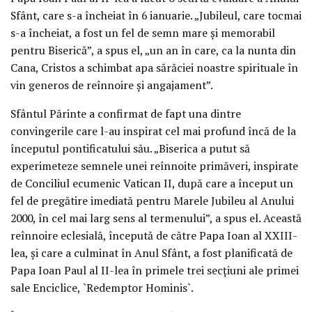
Sfânt, care s-a încheiat în 6 ianuarie. „Jubileul, care tocmai
s-a încheiat, a fost un fel de semn mare şi memorabil
pentru Biserică”, a spus el, „un an în care, ca la nunta din
Cana, Cristos a schimbat apa sărăciei noastre spirituale în
vin generos de reînnoire şi angajament”.
Sfântul Părinte a confirmat de fapt una dintre
convingerile care l-au inspirat cel mai profund încă de la
începutul pontificatului său. „Biserica a putut să
experimeteze semnele unei reînnoite primăveri, inspirate
de Conciliul ecumenic Vatican II, după care a început un
fel de pregătire imediată pentru Marele Jubileu al Anului
2000, în cel mai larg sens al termenului”, a spus el. Această
reînnoire eclesială, începută de către Papa Ioan al XXIII-
lea, şi care a culminat în Anul Sfânt, a fost planificată de
Papa Ioan Paul al II-lea în primele trei secţiuni ale primei
sale Enciclice, `Redemptor Hominis`.