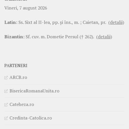
Vineri, 7 august 2026
Latin:
Ss. Sixt al II-lea, pp. şi îns., m. ; Caietan, pr.
(detalii)
Bizantin:
Sf. cuv. m. Dometie Persul († 262).
(detalii)
PARTENERI
ARCB.ro
BisericaRomanaUnita.ro
Cateheza.ro
Credinta-Catolica.ro