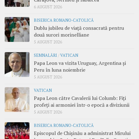
6 AUGUST 2026
BISERICA ROMANO-CATOLICĂ
Dublu jubileu de viață consacrată pentru
două surori morinelliane
5 AUGUST 2026
SEMNALĂRI
/
VATICAN
Papa Leon va vizita Uruguay, Argentina și
Peru în luna noiembrie
5 AUGUST 2026
VATICAN
Papa Leon către Cavalerii lui Columb: Fiți
profeți ai armoniei într-o epocă a diviziunii
5 AUGUST 2026
BISERICA ROMANO-CATOLICĂ
Episcopul de Chișinău a administrat Mirului