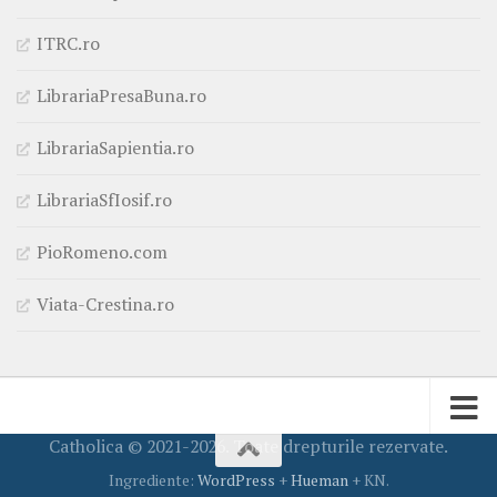
ITRC.ro
LibrariaPresaBuna.ro
LibrariaSapientia.ro
LibrariaSfIosif.ro
PioRomeno.com
Viata-Crestina.ro
Catholica © 2021-2026. Toate drepturile rezervate.
Ingrediente:
WordPress
+
Hueman
+ KN.