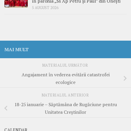
în parohia „Ss Ap Petru și Paul” din Onești
5 AUGUST 2026
MAI MULT
MATERIALUL URMĂTOR
Angajament în vederea evitării catastrofei
ecologice
MATERIALUL ANTERIOR
18-25 ianuarie – Săptămâna de Rugăciune pentru
Unitatea Creştinilor
CALENDAR