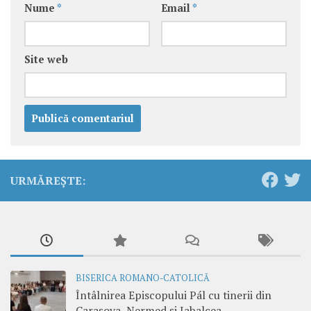
Nume
*
Email
*
Site web
URMĂREȘTE:
BISERICA ROMANO-CATOLICĂ
Întâlnirea Episcopului Pál cu tinerii din
Carașova, Nermed și Iabalcea