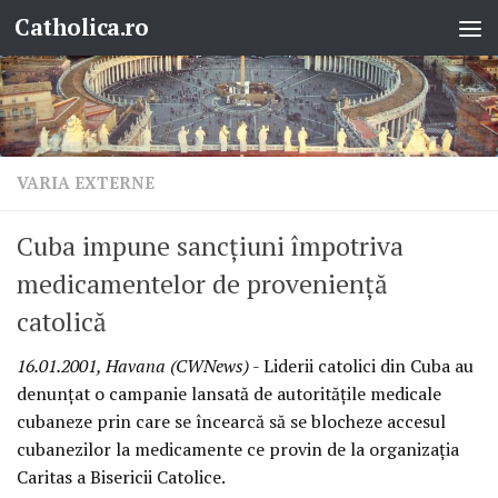
Catholica.ro
Skip to content
VARIA EXTERNE
Cuba impune sancţiuni împotriva
medicamentelor de provenienţă
catolică
16.01.2001, Havana (CWNews)
- Liderii catolici din Cuba au
denunţat o campanie lansată de autorităţile medicale
cubaneze prin care se încearcă să se blocheze accesul
cubanezilor la medicamente ce provin de la organizaţia
Caritas a Bisericii Catolice.