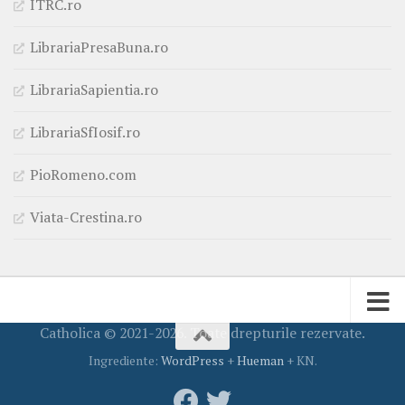
ITRC.ro
LibrariaPresaBuna.ro
LibrariaSapientia.ro
LibrariaSfIosif.ro
PioRomeno.com
Viata-Crestina.ro
Catholica © 2021-2026. Toate drepturile rezervate.
Ingrediente:
WordPress
+
Hueman
+ KN.