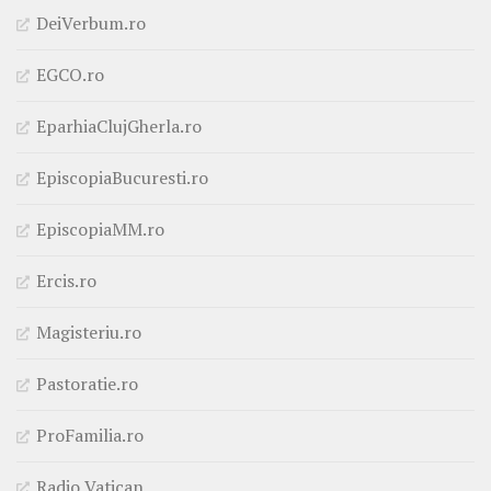
DeiVerbum.ro
EGCO.ro
EparhiaClujGherla.ro
EpiscopiaBucuresti.ro
EpiscopiaMM.ro
Ercis.ro
Magisteriu.ro
Pastoratie.ro
ProFamilia.ro
Radio Vatican