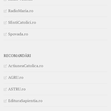
RadioMaria.ro
SfintiCatolici.ro
Spovada.ro
RECOMANDĂRI
ActiuneaCatolica.ro
AGRU.ro
ASTRU.ro
EdituraSapientia.ro