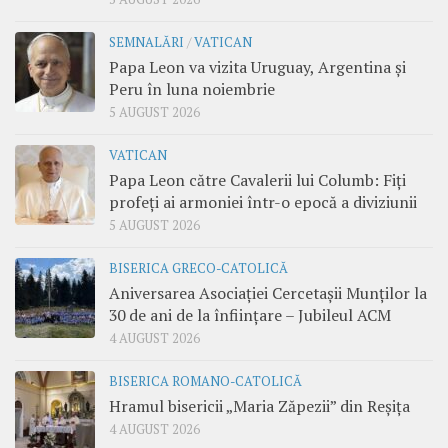
SEMNALĂRI
/
VATICAN
Papa Leon va vizita Uruguay, Argentina și
Peru în luna noiembrie
5 AUGUST 2026
VATICAN
Papa Leon către Cavalerii lui Columb: Fiți
profeți ai armoniei într-o epocă a diviziunii
5 AUGUST 2026
BISERICA GRECO-CATOLICĂ
Aniversarea Asociației Cercetașii Munților la
30 de ani de la înființare – Jubileul ACM
4 AUGUST 2026
BISERICA ROMANO-CATOLICĂ
Hramul bisericii „Maria Zăpezii” din Reșița
4 AUGUST 2026