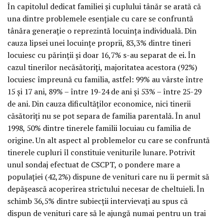
În capitolul dedicat familiei şi cuplului tânăr se arată că
una dintre problemele esenţiale cu care se confruntă
tânăra generaţie o reprezintă locuinţa individuală. Din
cauza lipsei unei locuinţe proprii, 83,3% dintre tineri
locuiesc cu părinţii şi doar 16,7% s-au separat de ei. În
cazul tinerilor necăsătoriţi, majoritatea acestora (92%)
locuiesc împreună cu familia, astfel: 99% au vârste între
15 şi 17 ani, 89% – între 19-24 de ani şi 53% – între 25-29
de ani. Din cauza dificultăţilor economice, nici tinerii
căsătoriţi nu se pot separa de familia parentală. În anul
1998, 50% dintre tinerele familii locuiau cu familia de
origine. Un alt aspect al problemelor cu care se confruntă
tinerele cupluri îl constituie veniturile lunare. Potrivit
unul sondaj efectuat de CSCPT, o pondere mare a
populaţiei (42,2%) dispune de venituri care nu îi permit să
depăşească acoperirea strictului necesar de cheltuieli. În
schimb 36,5% dintre subiecţii intervievaţi au spus că
dispun de venituri care să le ajungă numai pentru un trai