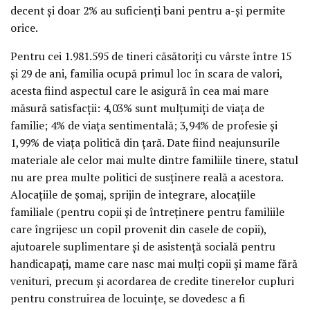
decent şi doar 2% au suficienţi bani pentru a-şi permite
orice.
Pentru cei 1.981.595 de tineri căsătoriţi cu vârste între 15
şi 29 de ani, familia ocupă primul loc în scara de valori,
acesta fiind aspectul care le asigură în cea mai mare
măsură satisfacţii: 4,03% sunt mulţumiţi de viaţa de
familie; 4% de viaţa sentimentală; 3,94% de profesie şi
1,99% de viaţa politică din ţară. Date fiind neajunsurile
materiale ale celor mai multe dintre familiile tinere, statul
nu are prea multe politici de susţinere reală a acestora.
Alocaţiile de şomaj, sprijin de integrare, alocaţiile
familiale (pentru copii şi de întreţinere pentru familiile
care îngrijesc un copil provenit din casele de copii),
ajutoarele suplimentare şi de asistenţă socială pentru
handicapaţi, mame care nasc mai mulţi copii şi mame fără
venituri, precum şi acordarea de credite tinerelor cupluri
pentru construirea de locuinţe, se dovedesc a fi