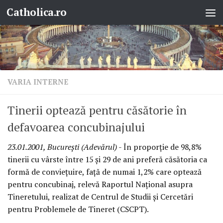
Catholica.ro
Skip to content
VARIA INTERNE
Tinerii optează pentru căsătorie în
defavoarea concubinajului
23.01.2001, Bucureşti (Adevărul)
- În proporţie de 98,8%
tinerii cu vârste între 15 şi 29 de ani preferă căsătoria ca
formă de convieţuire, faţă de numai 1,2% care optează
pentru concubinaj, relevă Raportul Naţional asupra
Tineretului, realizat de Centrul de Studii şi Cercetări
pentru Problemele de Tineret (CSCPT).