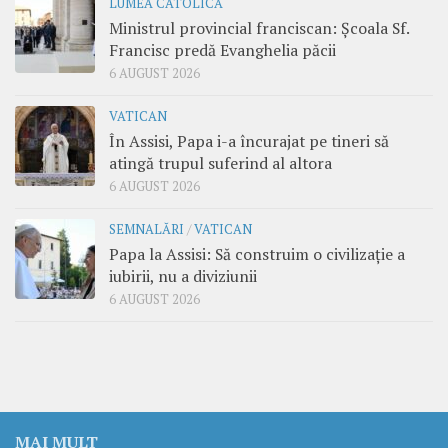
LUMEA CATOLICĂ
Ministrul provincial franciscan: Școala Sf.
Francisc predă Evanghelia păcii
6 AUGUST 2026
VATICAN
În Assisi, Papa i-a încurajat pe tineri să
atingă trupul suferind al altora
6 AUGUST 2026
SEMNALĂRI
/
VATICAN
Papa la Assisi: Să construim o civilizație a
iubirii, nu a diviziunii
6 AUGUST 2026
MAI MULT