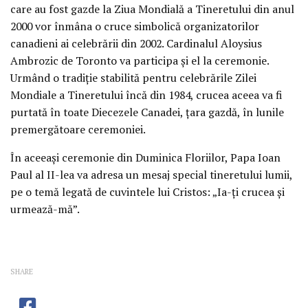
care au fost gazde la Ziua Mondială a Tineretului din anul
2000 vor înmâna o cruce simbolică organizatorilor
canadieni ai celebrării din 2002. Cardinalul Aloysius
Ambrozic de Toronto va participa şi el la ceremonie.
Urmând o tradiţie stabilită pentru celebrările Zilei
Mondiale a Tineretului încă din 1984, crucea aceea va fi
purtată în toate Diecezele Canadei, ţara gazdă, în lunile
premergătoare ceremoniei.
În aceeaşi ceremonie din Duminica Floriilor, Papa Ioan
Paul al II-lea va adresa un mesaj special tineretului lumii,
pe o temă legată de cuvintele lui Cristos: „Ia-ţi crucea şi
urmează-mă”.
SHARE