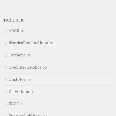
PARTENERI
ARCB.ro
BisericaRomanaUnita.ro
Cateheza.ro
Credinta-Catolica.ro
Cristofori.ro
DeiVerbum.ro
EGCO.ro
EparhiaClujGherla.ro