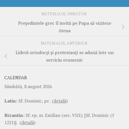
MATERIALUL URMĂTOR
Preşedintele grec îl invită pe Papa să viziteze
Atena
MATERIALUL ANTERIOR
Liderii ortodocşi şi protestanţi se adună într-un
serviciu ecumenic
CALENDAR
Sâmbătă, 8 august 2026
Latin:
Sf. Dominic, pr.
(detalii)
Bizantin:
Sf. ep. m. Emilian (sec. VIII); [Sf. Dominic (†
1221)].
(detalii)