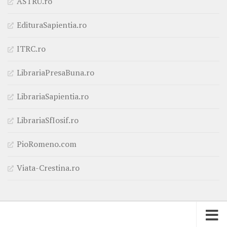
ASTRU.ro
EdituraSapientia.ro
ITRC.ro
LibrariaPresaBuna.ro
LibrariaSapientia.ro
LibrariaSfIosif.ro
PioRomeno.com
Viata-Crestina.ro