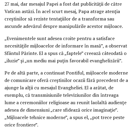
27 mai, dar mesajul Papei a fost dat publicităţii de către
Vatican astăzi. În acel scurt mesaj, Papa atrage atenţia
creştinilor să reziste tentaţiilor de a transforma sau
ascunde adevărul despre manipulările acestor mijloace.
„Evenimentele sunt adesea croite pentru a satisface
necesităţile mijloacelor de informare în masă”, a observat
Sfântul Părinte. El a spus că „faptele” creează câteodată o
„iluzie” şi „un mediu mai puţin favorabil evanghelizării”.
Pe de altă parte, a continuat Pontiful, mijloacele moderne
de comunicare oferă creştinilor ocazii fără precedent de a
ajunge la alţii cu mesajul Evangheliei. El a arătat, de
exemplu, că transmisiunile televiziunilor din întreaga
lume a ceremoniilor religioase au reunit laolaltă audienţe
adesea de dimensiuni „care sfidează orice imaginaţie”.
„Mijloacele tehnice moderne”, a spus el, „pot trece peste
orice frontiere”.