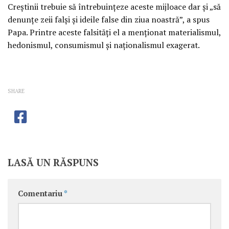
Creştinii trebuie să întrebuinţeze aceste mijloace dar şi „să
denunţe zeii falşi şi ideile false din ziua noastră”, a spus
Papa. Printre aceste falsităţi el a menţionat materialismul,
hedonismul, consumismul şi naţionalismul exagerat.
SHARE
LASĂ UN RĂSPUNS
Comentariu
*