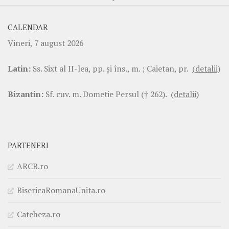
CALENDAR
Vineri, 7 august 2026
Latin:
Ss. Sixt al II-lea, pp. şi îns., m. ; Caietan, pr.
(detalii)
Bizantin:
Sf. cuv. m. Dometie Persul († 262).
(detalii)
PARTENERI
ARCB.ro
BisericaRomanaUnita.ro
Cateheza.ro