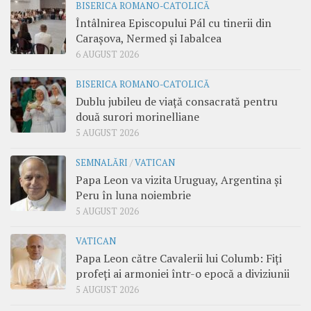
BISERICA ROMANO-CATOLICĂ
Întâlnirea Episcopului Pál cu tinerii din
Carașova, Nermed și Iabalcea
6 AUGUST 2026
BISERICA ROMANO-CATOLICĂ
Dublu jubileu de viață consacrată pentru
două surori morinelliane
5 AUGUST 2026
SEMNALĂRI
/
VATICAN
Papa Leon va vizita Uruguay, Argentina și
Peru în luna noiembrie
5 AUGUST 2026
VATICAN
Papa Leon către Cavalerii lui Columb: Fiți
profeți ai armoniei într-o epocă a diviziunii
5 AUGUST 2026