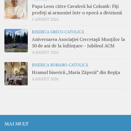
Papa Leon către Cavalerii lui Columb: Fiți
profeți ai armoniei într-o epocă a diviziunii
5 AUGUST 2026
BISERICA GRECO-CATOLICĂ
Aniversarea Asociației Cercetașii Munților la
30 de ani de la înființare – Jubileul ACM
4 AUGUST 2026
BISERICA ROMANO-CATOLICĂ
Hramul bisericii „Maria Zăpezii” din Reșița
4 AUGUST 2026
MAI MULT