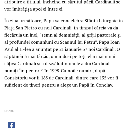
atribuire a titlului, încheind cu sărutul păcii. Cardinalii se
vor îmbrăţişa apoi ei între ei.
În ziua următoare, Papa va concelebra Sfânta Liturghie în
Piaţa San Pietro cu noii Cardinali, în timpul căreia va da
fiecăruia un inel, “semn al demnităţii, al grijii pastorale şi
al profundei comuniuni cu Scaunul lui Petru”. Papa Ioan
Paul al II-lea a anunţat pe 21 ianuarie 37 noi Cardinali. O
săptămână mai târziu, uimindu-i pe toţi, el a mai numit
câţiva Cardinali şi a dezvăluit numele a doi Cardinali
numiţi “in pectore” în 1998. Cu noile numiri, după
Consistoriu vor fi 185 de Cardinali, dintre care 135 vor fi
suficient de tineri pentru a alege un Papă în Conclav.
SHARE