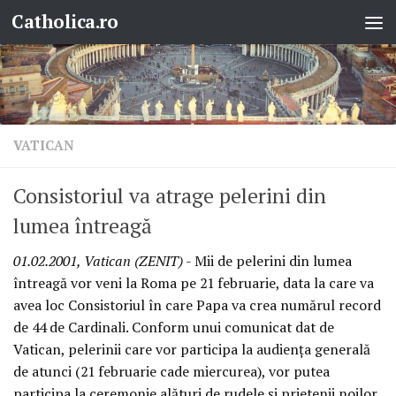
Catholica.ro
Skip to content
VATICAN
Consistoriul va atrage pelerini din
lumea întreagă
01.02.2001, Vatican (ZENIT)
- Mii de pelerini din lumea
întreagă vor veni la Roma pe 21 februarie, data la care va
avea loc Consistoriul în care Papa va crea numărul record
de 44 de Cardinali. Conform unui comunicat dat de
Vatican, pelerinii care vor participa la audienţa generală
de atunci (21 februarie cade miercurea), vor putea
participa la ceremonie alături de rudele şi prietenii noilor