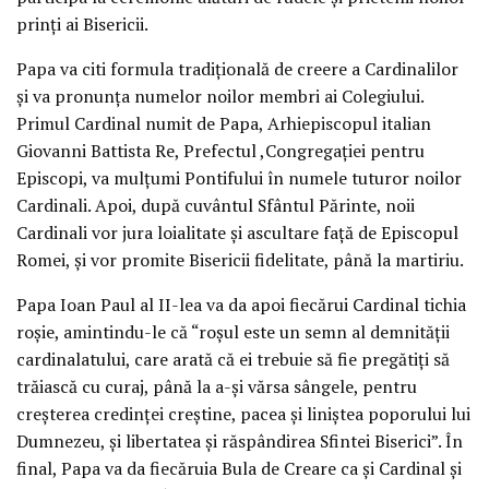
prinţi ai Bisericii.
Papa va citi formula tradiţională de creere a Cardinalilor
şi va pronunţa numelor noilor membri ai Colegiului.
Primul Cardinal numit de Papa, Arhiepiscopul italian
Giovanni Battista Re, Prefectul ,Congregaţiei pentru
Episcopi, va mulţumi Pontifului în numele tuturor noilor
Cardinali. Apoi, după cuvântul Sfântul Părinte, noii
Cardinali vor jura loialitate şi ascultare faţă de Episcopul
Romei, şi vor promite Bisericii fidelitate, până la martiriu.
Papa Ioan Paul al II-lea va da apoi fiecărui Cardinal tichia
roşie, amintindu-le că “roşul este un semn al demnităţii
cardinalatului, care arată că ei trebuie să fie pregătiţi să
trăiască cu curaj, până la a-şi vărsa sângele, pentru
creşterea credinţei creştine, pacea şi liniştea poporului lui
Dumnezeu, şi libertatea şi răspândirea Sfintei Biserici”. În
final, Papa va da fiecăruia Bula de Creare ca şi Cardinal şi