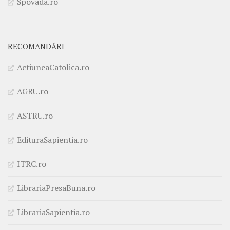
Spovada.ro
RECOMANDĂRI
ActiuneaCatolica.ro
AGRU.ro
ASTRU.ro
EdituraSapientia.ro
ITRC.ro
LibrariaPresaBuna.ro
LibrariaSapientia.ro