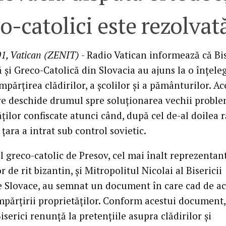
o-catolici este rezolvat
01, Vatican (ZENIT)
- Radio Vatican informează că Bis
 şi Greco-Catolică din Slovacia au ajuns la o înţele
mpărţirea clădirilor, a şcolilor şi a pământurilor. Ac
re deschide drumul spre soluţionarea vechii proble
ţilor confiscate atunci când, după cel de-al doilea 
ţara a intrat sub control sovietic.
 greco-catolic de Presov, cel mai înalt reprezentant
or de rit bizantin, şi Mitropolitul Nicolai al Bisericii
 Slovace, au semnat un document în care cad de a
mpărţirii proprietăţilor. Conform acestui document,
serici renunţă la pretenţiile asupra clădirilor şi