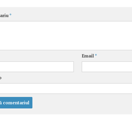
ariu
*
Email
*
b