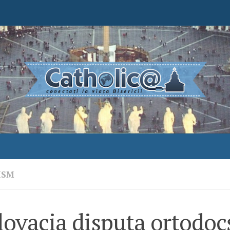
ISM
lovacia disputa ortodocş