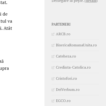
Dezlegare la pește.
(detalii)
tat.
i de
atul va
PARTENERI
. Atât
ARCB.ro
BisericaRomanaUnita.ro
Cateheza.ro
să
Credinta-Catolica.ro
supra
Cristofori.ro
DeiVerbum.ro
EGCO.ro