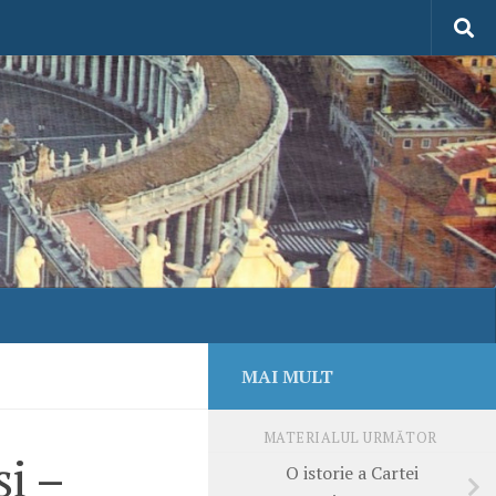
MAI MULT
MATERIALUL URMĂTOR
i –
O istorie a Cartei