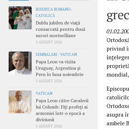
grec
BISERICA ROMANO-
CATOLICĂ
Dublu jubileu de viață
consacrată pentru două
01.02.20
surori morinelliane
Ortodoxă
5 AUGUST 2026
privind î
SEMNALĂRI
/
VATICAN
înţelege
Papa Leon va vizita
proprietă
Uruguay, Argentina și
mondial, 
Peru în luna noiembrie
5 AUGUST 2026
Episcopul
VATICAN
catolicil
Papa Leon către Cavalerii
Ortodoxe
lui Columb: Fiți profeți ai
armoniei într-o epocă a
asupra î
diviziunii
ambele Bi
5 AUGUST 2026