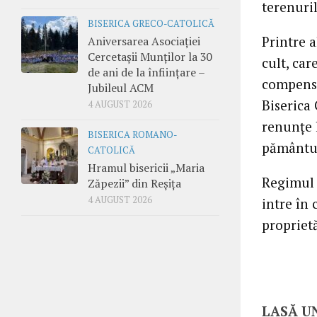
terenuri
BISERICA GRECO-CATOLICĂ
Printre a
Aniversarea Asociației
Cercetașii Munților la 30
cult, car
de ani de la înființare –
compensa 
Jubileul ACM
Biserica
4 AUGUST 2026
renunţe l
BISERICA ROMANO-
pământur
CATOLICĂ
Hramul bisericii „Maria
Regimul t
Zăpezii” din Reșița
4 AUGUST 2026
intre în 
propriet
LASĂ U