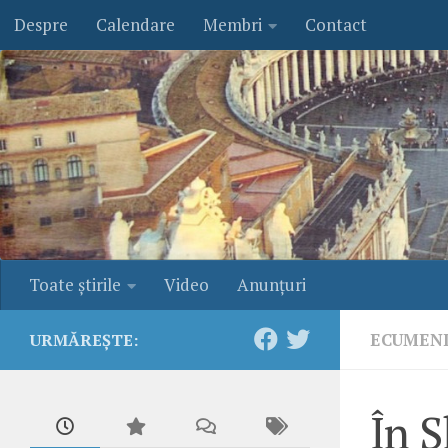
Despre
Calendare
Membri
Contact
Skip to content
Toate ştirile
Video
Anunţuri
ECUMEN
URMĂREȘTE:
În S