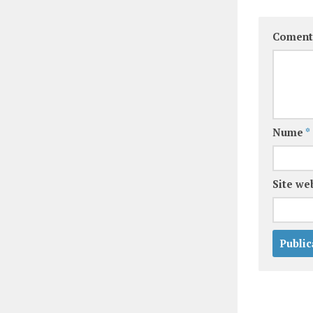
Coment
Nume
*
Site we