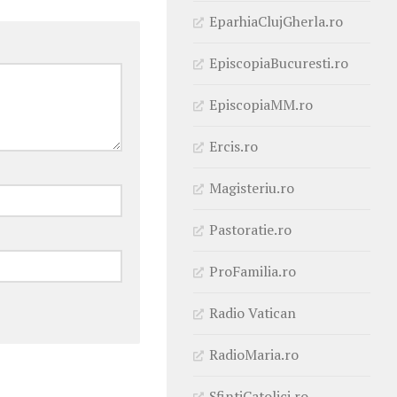
EparhiaClujGherla.ro
EpiscopiaBucuresti.ro
EpiscopiaMM.ro
Ercis.ro
Magisteriu.ro
Pastoratie.ro
ProFamilia.ro
Radio Vatican
RadioMaria.ro
SfintiCatolici.ro