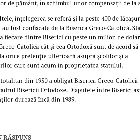
lor de pământ, în schimbul unor compensaţii de la s
ltele, înţelegerea se referă şi la peste 400 de lăcaşur
e au fost confiscate de la Biserica Greco-Catolică. St
fiecare dintre Biserici cu peste un milion de dolari
 Greco-Catolică cât şi cea Ortodoxă sunt de acord să
a orice pretenţie ulterioară asupra şcolilor şi a
ilor care sunt acum în proprietatea statului.
otalitar din 1950 a obligat Biserica Greco-Catolică 
cadrul Bisericii Ortodoxe. Disputele între Biserici a
ăţilor durează încă din 1989.
N RĂSPUNS