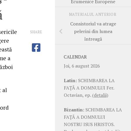
Ecumenice Europene
ă
MATERIALUL ANTERIOR
Consistoriul va atrage
pelerini din lumea
ericile
SHARE
întreagă
gere
eastă
CALENDAR
me a
Joi, 6 august 2026
război
Latin:
SCHIMBAREA LA
FAŢĂ A DOMNULUI Fer.
 al
Octavian, ep.
(detalii)
cord
Bizantin:
SCHIMBAREA LA
FAŢĂ A DOMNULUI
NOSTRU ISUS HRISTOS.