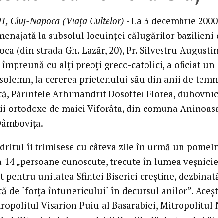
1, Cluj-Napoca (Viaţa Cultelor)
- La 3 decembrie 2000,
enajată la subsolul locuinţei călugărilor bazilieni 
ca (din strada Gh. Lazăr, 20), Pr. Silvestru Augusti
împreună cu alţi preoţi greco-catolici, a oficiat un
 solemn, la cererea prietenului său din anii de temn
ă, Părintele Arhimandrit Dosoftei Florea, duhovnic
ii ortodoxe de maici Viforâta, din comuna Aninoasa
Dâmboviţa.
ritul îi trimisese cu câteva zile în urmă un pomeln
 14 „persoane cunoscute, trecute în lumea veşniciei
t pentru unitatea Sfintei Biserici creştine, dezbinată
ă de `forţa întunericului` în decursul anilor”. Aceşt
ropolitul Visarion Puiu al Basarabiei, Mitropolitul