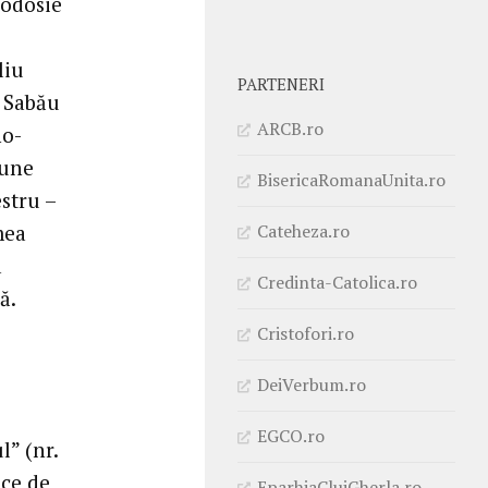
eodosie
liu
PARTENERI
n Sabău
ARCB.ro
no-
iune
BisericaRomanaUnita.ro
estru –
Cateheza.ro
mea
a
Credinta-Catolica.ro
ă.
Cristofori.ro
DeiVerbum.ro
EGCO.ro
l” (nr.
ice de
EparhiaClujGherla.ro