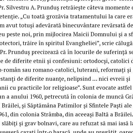
Pr. Silvestru A. Prunduş retrăieşte câteva momente 
detenţie. „Cu toată grozăvia tratamentului la care e
am avut totuşi adevărată binecuvântare revărsată d
 peste noi, prin mijlocirea Maicii Domnului şi a sf
otectori, trăire în spiritul Evangheliei”, scrie călug
 Pr. Prunduş precizează că în locurile de suferinţă s
 de diferite etnii şi confesiuni: ortodocşi, catolici d
o-român sau romano-catolici, luterani, reformaţi şi
tanţi de diferite nuanţe, nelipsind … nici evreii şi
i cu practicile lor religioase”. Sunt evocate astfel
un a anului 1960, petrecută în colonia de muncă Gr
 Brăilei, şi Săptămâna Patimilor şi Sfintele Paşti ale
61, din colonia Strâmba, din aceeaşi Baltă a Brăilei.
 slăbiţi şi grav bolnavi, care au refuzat să mai iasă l
useseră cazaţi într-o baracă, unde au pregătit, oar