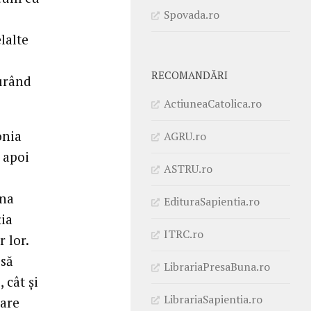
Spovada.ro
lalte
RECOMANDĂRI
curând
ActiuneaCatolica.ro
onia
AGRU.ro
 apoi
ASTRU.ro
âna
EdituraSapientia.ro
ţia
ITRC.ro
 lor.
 să
LibrariaPresaBuna.ro
 cât şi
LibrariaSapientia.ro
rare