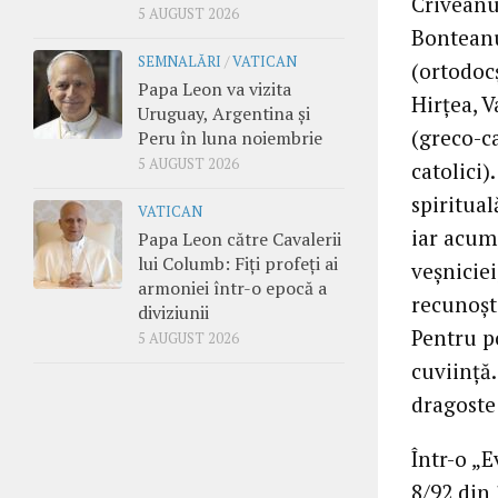
Criveanu
5 AUGUST 2026
Bonteanu,
SEMNALĂRI
/
VATICAN
(ortodocş
Papa Leon va vizita
Hirţea, V
Uruguay, Argentina și
(greco-ca
Peru în luna noiembrie
5 AUGUST 2026
catolici)
spiritual
VATICAN
iar acum,
Papa Leon către Cavalerii
lui Columb: Fiți profeți ai
veşniciei
armoniei într-o epocă a
recunoşti
diviziunii
Pentru po
5 AUGUST 2026
cuviinţă
dragoste 
Într-o „
8/92 din 