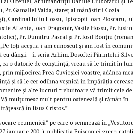
l al Olteniei, Arhimandriţii Daniile Ciubotarul şi T
 Pr. Gamaliel Vaida, stareţ al mânăstirii Cozia
i), Cardinal Iuliu Hossu, Episcopii Ioan Ploscaru, Iu
asile Aftenie, Ioan Dragomir, Vasile Hossu, Pr. Iusti
tolici), Pr. Dumitru Pascal şi Pr. Iosif Bonţiu (roma
. „Pe toţi aceştia i-am cunoscut şi am fost în comun
ă cu dânşii – îi scria Arhim. Dosoftei Părintelui Silv
 ca o datorie de conştiinţă, vreau să le trimit în lu
, prin mijlocirea Prea Cuvioşiei voastre, adânca me
nţă şi să le cer odihna veşnică în împărăţia cereasc
menire şi alte lucruri trebuitoare vă trimit cele de
. Vă mulţumesc mult pentru osteneală şi rămân în
frăţească în Iisus Cristos.”
Evocare ecumenică” pe care o semnează în „Vestitoru
27 ianuarie 2001), publicaţia Episcopiei greco-catol