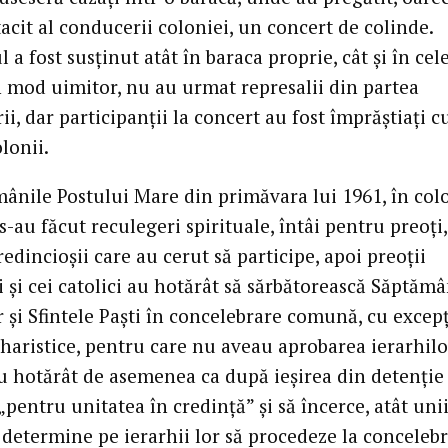
acit al conducerii coloniei, un concert de colinde.
 a fost susţinut atât în baraca proprie, cât şi în cele
În mod uimitor, nu au urmat represalii din partea
i, dar participanţii la concert au fost împrăştiaţi 
olonii.
mânile Postului Mare din primăvara lui 1961, în col
-au făcut reculegeri spirituale, întâi pentru preoţi,
edincioşii care au cerut să participe, apoi preoţii
 şi cei catolici au hotărât să sărbătorească Săptăm
 şi Sfintele Paşti în concelebrare comună, cu excep
haristice, pentru care nu aveau aprobarea ierarhilor
au hotărât de asemenea ca după ieşirea din detenţie
„pentru unitatea în credinţă” şi să încerce, atât unii,
-i determine pe ierarhii lor să procedeze la conceleb