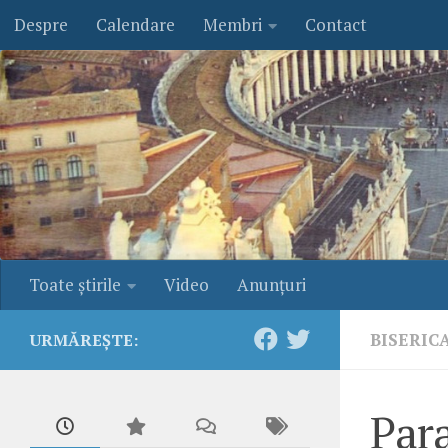
Despre
Calendare
Membri
Contact
Skip to content
Toate ştirile
Video
Anunţuri
BISERIC
URMĂREȘTE:
Par