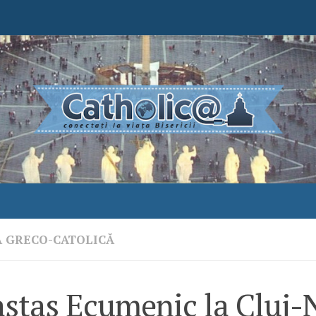
A GRECO-CATOLICĂ
astas Ecumenic la Cluj