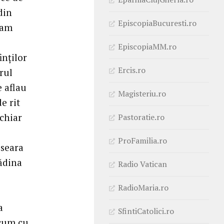
din
EpiscopiaBucuresti.ro
ram
e
EpiscopiaMM.ro
inţilor
Ercis.ro
ărul
e aflau
Magisteriu.ro
e rit
 chiar
Pastoratie.ro
ProFamilia.ro
 seara
ădina
Radio Vatican
RadioMaria.ro
a
SfintiCatolici.ro
ecum cu