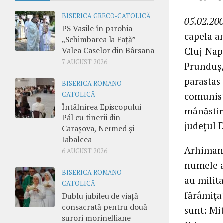
BISERICA GRECO-CATOLICĂ
05.02.200
PS Vasile în parohia
capela am
„Schimbarea la Față” –
Valea Caselor din Bârsana
Cluj-Napo
7 AUGUST 2026
Prunduş, 
parastas
BISERICA ROMANO-
comunist
CATOLICĂ
Întâlnirea Episcopului
mânăstir
Pál cu tinerii din
judeţul 
Carașova, Nermed și
Iabalcea
Arhimand
6 AUGUST 2026
numele a
BISERICA ROMANO-
au milita
CATOLICĂ
fărâmiţat
Dublu jubileu de viață
consacrată pentru două
sunt: Mit
surori morinelliane