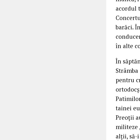
acordul t
Concertul
barăci. 
conduceri
în alte c
În săptă
Strâmba s
pentru cr
ortodocşi
Patimilor
tainei eu
Preoţii 
militeze 
alţii, să