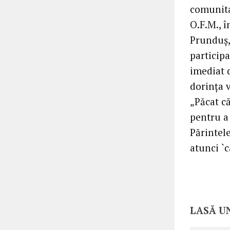
comunita
O.F.M., î
Prunduş, 
participa
imediat d
dorinţa v
„Păcat că
pentru a
Părintel
atunci `c
LASĂ U