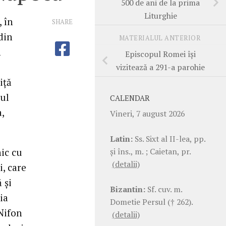
500 de ani de la prima
Liturghie
 în
SHARE
din
MATERIALUL ANTERIOR
n
Episcopul Romei îşi
vizitează a 291-a parohie
iţă
ul
CALENDAR
,
Vineri, 7 august 2026
Latin:
Ss. Sixt al II-lea, pp.
şi îns., m. ; Caietan, pr.
ic cu
(detalii)
, care
 şi
Bizantin:
Sf. cuv. m.
ia
Dometie Persul († 262).
 Nifon
(detalii)