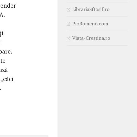
Lender
LibrariaSfIosif.ro
A.
PioRomeno.com
ţi
Viata-Crestina.ro
u
oare.
ate
ază
„căci
.