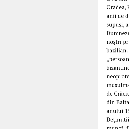
Oradea, 
anii de 
supuşi, 
Dumnezeu
noştri pr
bazilian.
„persoane
bizantin
neoprotes
musulmani
de Crăci
din Balta
anului 19
Deţinuţii
muncă, f