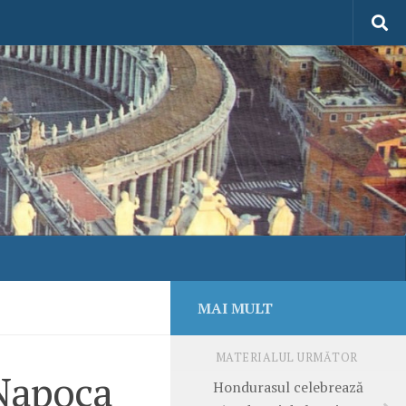
MAI MULT
MATERIALUL URMĂTOR
-Napoca
Hondurasul celebrează