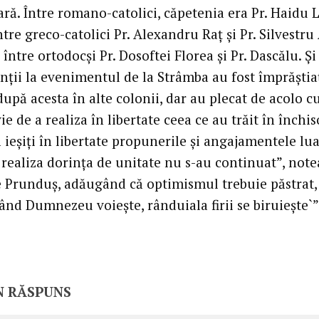
ră. Între romano-catolici, căpetenia era Pr. Haidu 
ntre greco-catolici Pr. Alexandru Raţ şi Pr. Silvestru 
între ortodocşi Pr. Dosoftei Florea şi Pr. Dascălu. Şi
nţii la evenimentul de la Strâmba au fost împrăştia
upă acesta în alte colonii, dar au plecat de acolo c
ie de a realiza în libertate ceea ce au trăit în închis
 ieşiţi în libertate propunerile şi angajamentele lu
 realiza dorinţa de unitate nu s-au continuat”, note
e Prunduş, adăugând că optimismul trebuie păstrat, 
ând Dumnezeu voieşte, rânduiala firii se biruieşte`”
N RĂSPUNS