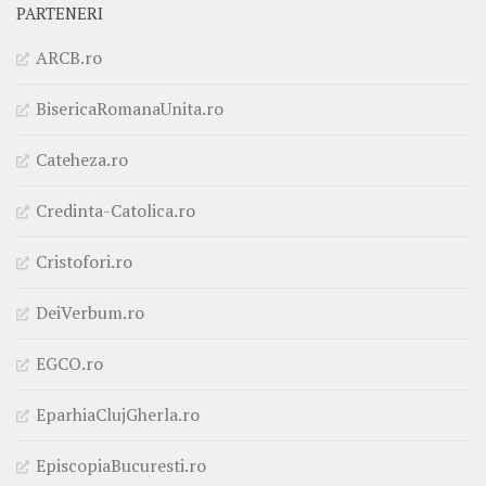
PARTENERI
ARCB.ro
BisericaRomanaUnita.ro
Cateheza.ro
Credinta-Catolica.ro
Cristofori.ro
DeiVerbum.ro
EGCO.ro
EparhiaClujGherla.ro
EpiscopiaBucuresti.ro