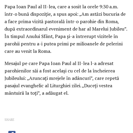
Papa Ioan Paul al II-lea, care a sosit la orele 9:30 a.m.
într-o bună dispoziţie, a spus apoi: „Am astăzi bucuria de
a face prima vizită pastorală într-o parohie din Roma,
după extraordinarul eveniment de har al Marelui Jubileu”.
În timpul Anului Sfânt, Papa şi-a întrerupt vizitele în
parohii pentru a-i putea primi pe milioanele de pelerini
care au venit la Roma.
Mesajul pe care Papa Ioan Paul al II-lea l-a adresat
parohienilor săi a fost acelaşi cu cel de la încheierea
Jubileului: „Aruncaţi mrejele în adâncuri”, care repetă
pasajul evanghelic al Liturghiei zilei. „Duceţi vestea
mântuirii la toţi”, a adăugat el.
SHARE