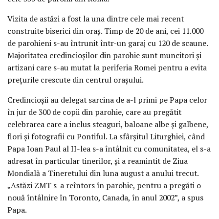
Vizita de astăzi a fost la una dintre cele mai recent
construite biserici din oraş. Timp de 20 de ani, cei 11.000
de parohieni s-au întrunit într-un garaj cu 120 de scaune.
Majoritatea credincioşilor din parohie sunt muncitori şi
artizani care s-au mutat la periferia Romei pentru a evita
preţurile crescute din centrul oraşului.
Credincioşii au delegat sarcina de a-l primi pe Papa celor
în jur de 300 de copii din parohie, care au pregătit
celebrarea care a inclus steaguri, baloane albe şi galbene,
flori şi fotografii cu Pontiful. La sfârşitul Liturghiei, când
Papa Ioan Paul al II-lea s-a întâlnit cu comunitatea, el s-a
adresat în particular tinerilor, şi a reamintit de Ziua
Mondială a Tineretului din luna august a anului trecut.
„Astăzi ZMT s-a reîntors în parohie, pentru a pregăti o
nouă întâlnire în Toronto, Canada, în anul 2002”, a spus
Papa.