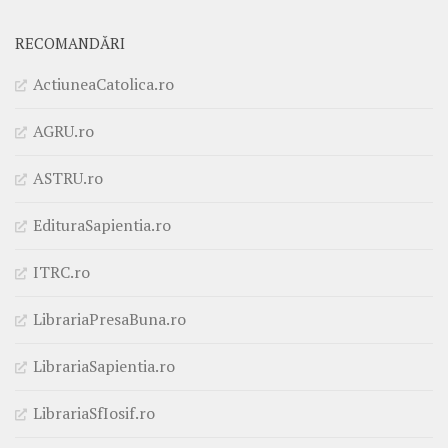
RECOMANDĂRI
ActiuneaCatolica.ro
AGRU.ro
ASTRU.ro
EdituraSapientia.ro
ITRC.ro
LibrariaPresaBuna.ro
LibrariaSapientia.ro
LibrariaSfIosif.ro