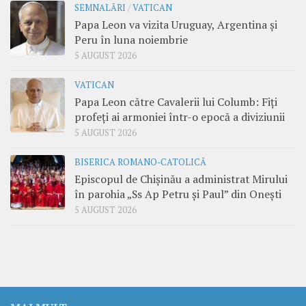
SEMNALĂRI
/
VATICAN
Papa Leon va vizita Uruguay, Argentina și
Peru în luna noiembrie
5 AUGUST 2026
VATICAN
Papa Leon către Cavalerii lui Columb: Fiți
profeți ai armoniei într-o epocă a diviziunii
5 AUGUST 2026
BISERICA ROMANO-CATOLICĂ
Episcopul de Chișinău a administrat Mirului
în parohia „Ss Ap Petru și Paul” din Onești
5 AUGUST 2026