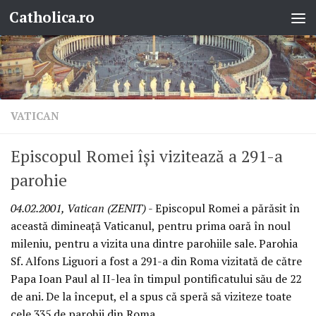
Catholica.ro
Skip to content
VATICAN
Episcopul Romei îşi vizitează a 291-a
parohie
04.02.2001, Vatican (ZENIT)
- Episcopul Romei a părăsit în
această dimineaţă Vaticanul, pentru prima oară în noul
mileniu, pentru a vizita una dintre parohiile sale. Parohia
Sf. Alfons Liguori a fost a 291-a din Roma vizitată de către
Papa Ioan Paul al II-lea în timpul pontificatului său de 22
de ani. De la început, el a spus că speră să viziteze toate
cele 335 de parohii din Roma.