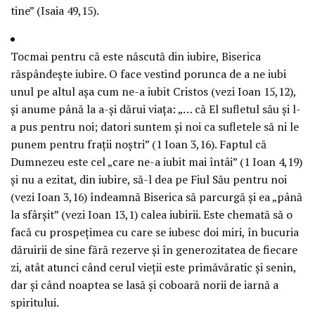
tine” (Isaia 49,15).
Tocmai pentru că este născută din iubire, Biserica
răspândeşte iubire. O face vestind porunca de a ne iubi
unul pe altul aşa cum ne-a iubit Cristos (vezi Ioan 15,12),
şi anume până la a-şi dărui viaţa: „… că El sufletul său şi l-
a pus pentru noi; datori suntem şi noi ca sufletele să ni le
punem pentru fraţii noştri” (1 Ioan 3,16). Faptul că
Dumnezeu este cel „care ne-a iubit mai întâi” (1 Ioan 4,19)
şi nu a ezitat, din iubire, să-l dea pe Fiul Său pentru noi
(vezi Ioan 3,16) îndeamnă Biserica să parcurgă şi ea „până
la sfârşit” (vezi Ioan 13,1) calea iubirii. Este chemată să o
facă cu prospeţimea cu care se iubesc doi miri, în bucuria
dăruirii de sine fără rezerve şi în generozitatea de fiecare
zi, atât atunci când cerul vieţii este primăvăratic şi senin,
dar şi când noaptea se lasă şi coboară norii de iarnă a
spiritului.