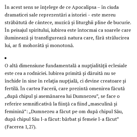
În acest sens se înţelege de ce Apocalipsa – în ciuda
dramaticei sale reprezentări a istoriei – este mereu
străbătută de cântece, muzică şi liturghii pline de bucurie.
În peisajul spiritului, iubirea este întocmai ca soarele care
iluminează şi transfigurează natura care, fără strălucirea
lui, ar fi mohorâtă şi monotonă.
O altă dimensiune fundamentală a nupţialităţii eclesiale
este cea a rodniciei. Iubirea primită şi dăruită nu se
închide în sine în relaţia nupţială, ci devine creatoare şi
fertilă. În cartea Facerii, care prezintă omenirea făcută
„după chipul şi asemănarea lui Dumnezeu”, se face o
referire semnificativă la fiinţă ca fiind „masculină şi
feminină”: „Dumnezeu a făcut pe om după chipul Său,
după chipul Său l-a făcut: bărbat şi femeie l-a făcut”
(Facerea 1,27).