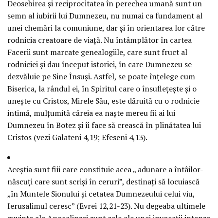
Deosebirea şi reciprocitatea în perechea umană sunt un
semn al iubirii lui Dumnezeu, nu numai ca fundament al
unei chemări la comuniune, dar şi în orientarea lor către
rodnicia creatoare de viaţă. Nu întâmplător în cartea
Facerii sunt marcate genealogiile, care sunt fruct al
rodniciei şi dau început istoriei, în care Dumnezeu se
dezvăluie pe Sine Însuşi. Astfel, se poate înţelege cum
Biserica, la rândul ei, în Spiritul care o însufleţeşte şi o
uneşte cu Cristos, Mirele Său, este dăruită cu o rodnicie
intimă, mulţumită căreia ea naşte mereu fii ai lui
Dumnezeu în Botez şi îi face să crească în plinătatea lui
Cristos (vezi Galateni 4,19; Efeseni 4,13).
Aceştia sunt fiii care constituie acea „ adunare a întâilor-
născuţi care sunt scrişi în ceruri”, destinaţi să locuiască
„în Muntele Sionului şi cetatea Dumnezeului celui viu,
Ierusalimul ceresc” (Evrei 12,21-23). Nu degeaba ultimele