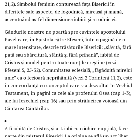
21,2). Simbolul feminin conturează faţa Bisericii în
diferitele sale aspecte, de logodnică, mireasă şi mamă,
accentuând astfel dimensiunea iubirii şi a rodniciei.
Gândurile noastre ne poartă spre cuvintele apostolului
Pavel care, în Epistola către Efeseni, într-o pagină de o
mare intensitate, descrie trăsăturile Bisericii: „slăvită, fără
pată sau zbârcitură, sfântă şi fără prihană”, iubită de
Cristos şi model pentru toate nunţile creştine (vezi
Efeseni 5, 25-32). Comunitatea eclesială, „făgăduită mirelui
unic” ca o fecioară neprihănită (vezi 2 Corinteni 11,2), este
în concordanţă cu conceptul care s-a dezvoltat în Vechiul
Testament, în pagini ca cele ale profetului Osea (cap 1-3),
ale lui Iezechiel (cap 16) sau prin strălucirea voioasă din
Cântarea Cântărilor.
A fi iubită de Cristos, şi a-L iubi cu o iubire nupţială, face
parte din misterul Bisericii. La origine se află un act liber