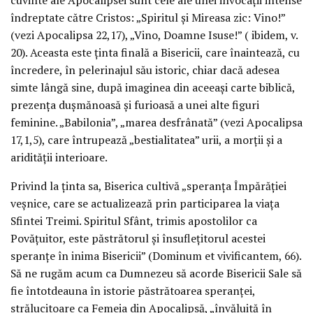
cuvinte ale Apocalipsei sunt cele ale unei invocaţii intense
îndreptate către Cristos: „Spiritul şi Mireasa zic: Vino!”
(vezi Apocalipsa 22,17), „Vino, Doamne Isuse!” ( ibidem, v.
20). Aceasta este ţinta finală a Bisericii, care înaintează, cu
încredere, în pelerinajul său istoric, chiar dacă adesea
simte lângă sine, după imaginea din aceeaşi carte biblică,
prezenţa duşmănoasă şi furioasă a unei alte figuri
feminine. „Babilonia”, „marea desfrânată” (vezi Apocalipsa
17,1,5), care întrupează „bestialitatea” urii, a morţii şi a
aridităţii interioare.
Privind la ţinta sa, Biserica cultivă „speranţa Împărăţiei
veşnice, care se actualizează prin participarea la viaţa
Sfintei Treimi. Spiritul Sfânt, trimis apostolilor ca
Povăţuitor, este păstrătorul şi însufleţitorul acestei
speranţe în inima Bisericii” (Dominum et vivificantem, 66).
Să ne rugăm acum ca Dumnezeu să acorde Bisericii Sale să
fie întotdeauna în istorie păstrătoarea speranţei,
strălucitoare ca Femeia din Apocalipsă, „învăluită în