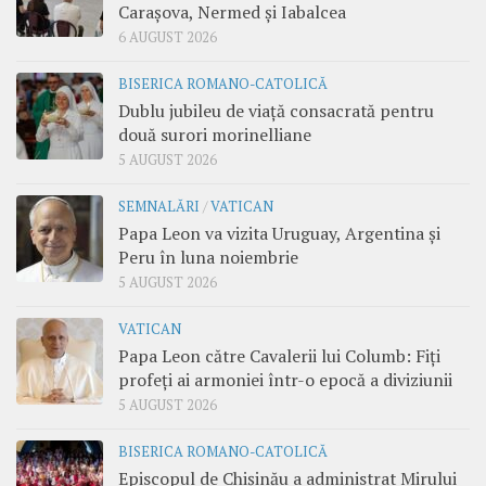
Carașova, Nermed și Iabalcea
6 AUGUST 2026
BISERICA ROMANO-CATOLICĂ
Dublu jubileu de viață consacrată pentru
două surori morinelliane
5 AUGUST 2026
SEMNALĂRI
/
VATICAN
Papa Leon va vizita Uruguay, Argentina și
Peru în luna noiembrie
5 AUGUST 2026
VATICAN
Papa Leon către Cavalerii lui Columb: Fiți
profeți ai armoniei într-o epocă a diviziunii
5 AUGUST 2026
BISERICA ROMANO-CATOLICĂ
Episcopul de Chișinău a administrat Mirului