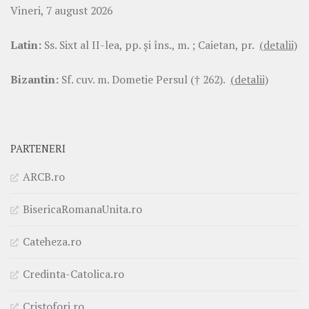
Vineri, 7 august 2026
Latin:
Ss. Sixt al II-lea, pp. şi îns., m. ; Caietan, pr.
(detalii)
Bizantin:
Sf. cuv. m. Dometie Persul († 262).
(detalii)
PARTENERI
ARCB.ro
BisericaRomanaUnita.ro
Cateheza.ro
Credinta-Catolica.ro
Cristofori.ro