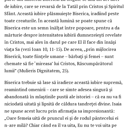
de iubire, care se revarsă de la Tatăl prin Cristos şi Spiritul
Sfânt. Această iubire plăsmuieşte Biserica, iradiind peste
toate creaturile. În această lumină se poate spune că
Biserica este un semn înălţat între popoare, pentru a da
mărturie despre intensitatea iubirii dumnezeieşti revelate
în Cristos, mai ales în darul pe care El îl face din însăşi
viaţa Sa (vezi Ioan 10, 11-15). De aceea, „prin mijlocirea
Bisericii, toate fiinţele umane – bărbaţi şi femei – sunt
chemate să fie ‘mireasa’ lui Cristos, Răscumpărătorul
lumii” (Mulieris Dignitatem, 25).
Biserica trebuie să lase să iradieze această iubire supremă,
reamintind omenirii – care se simte adesea singură şi
abandonată în mlaştinile pustii ale istoriei – că ea nu va fi
niciodată uitată şi lipsită de căldura tandreţei divine. Isaia
ne spune acest lucru prin afirmaţia sa impresionantă:
„Oare femeia uită de pruncul ei şi de rodul pântecelui ei
n-are milă? Chiar când ea îl va uita, Eu nu te voi uita pe