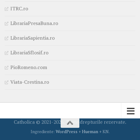
ITRC.ro
LibrariaPresaBuna.ro
LibrariaSapientia.ro
LibrariaSfIosif.ro
PioRomeno.com
Viata-Crestina.ro
Catholica © 2021-2026. Toate drepturile rezervate.
Ingrediente:
WordPress
+
Hueman
+ KN.