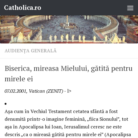
Catholica.ro
Skip to content
AUDIENŢA GENERALĂ
Biserica, mireasa Mielului, gătită pentru
mirele ei
07.02.2001, Vatican (ZENIT)
- l>
Aşa cum în Vechiul Testament cetatea sfântă a fost
denumită printr-o imagine feminină, „fiica Sionului”, tot
aşa în Apocalipsa lui Ioan, Ierusalimul ceresc ne este
descris „ca o mireasă gătită pentru mirele ei” (Apocalipsa