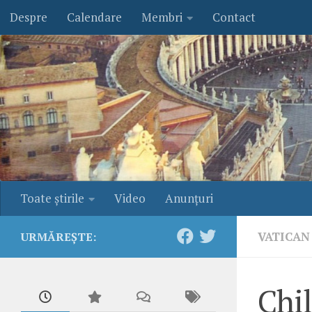
Despre
Calendare
Membri
Contact
Skip to content
Toate ştirile
Video
Anunţuri
VATICAN
URMĂREȘTE:
Chi