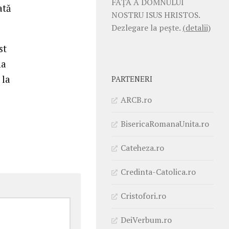
FAŢĂ A DOMNULUI
ată
NOSTRU ISUS HRISTOS.
Dezlegare la pește.
(detalii)
st
na
 la
PARTENERI
ARCB.ro
BisericaRomanaUnita.ro
Cateheza.ro
Credinta-Catolica.ro
Cristofori.ro
DeiVerbum.ro