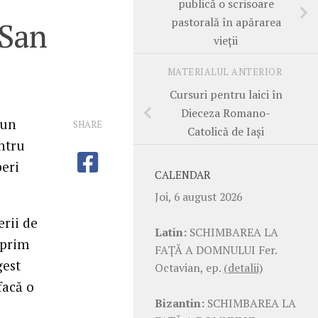
publică o scrisoare
pastorală în apărarea
 San
vieţii
MATERIALUL ANTERIOR
Cursuri pentru laici în
Dieceza Romano-
 un
SHARE
Catolică de Iaşi
ntru
peri
CALENDAR
Joi, 6 august 2026
erii de
Latin:
SCHIMBAREA LA
xprim
FAŢĂ A DOMNULUI Fer.
gest
Octavian, ep.
(detalii)
facă o
Bizantin:
SCHIMBAREA LA