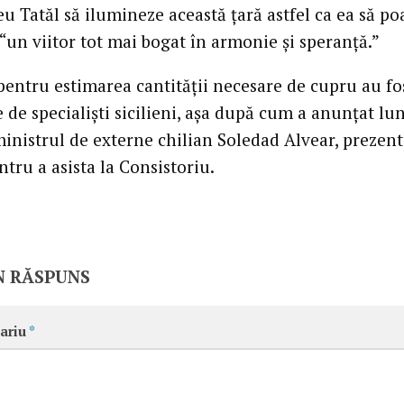
 Tatăl să ilumineze această ţară astfel ca ea să po
“un viitor tot mai bogat în armonie şi speranţă.”
 pentru estimarea cantităţii necesare de cupru au fo
 de specialişti sicilieni, aşa după cum a anunţat lu
inistrul de externe chilian Soledad Alvear, prezent
tru a asista la Consistoriu.
N RĂSPUNS
ariu
*