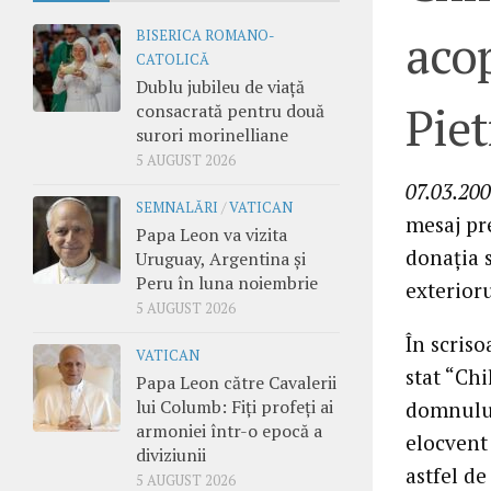
acop
BISERICA ROMANO-
CATOLICĂ
Dublu jubileu de viață
Piet
consacrată pentru două
surori morinelliane
5 AUGUST 2026
07.03.20
SEMNALĂRI
/
VATICAN
mesaj pr
Papa Leon va vizita
donaţia s
Uruguay, Argentina și
Peru în luna noiembrie
exterioru
5 AUGUST 2026
În scriso
VATICAN
stat “Ch
Papa Leon către Cavalerii
lui Columb: Fiți profeți ai
domnului
armoniei într-o epocă a
elocvent
diviziunii
astfel de
5 AUGUST 2026