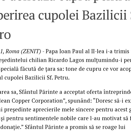
erirea cupolei Bazilicii
ro
01, Roma (ZENIT)
- Papa Ioan Paul al II-lea i-a trimis
eşedintelui chilian Ricardo Lagos mulţumindu-i pe
pecială făcută de ţara sa: tone de cupru ce vor aco
l cupolei Bazilicii Sf. Petru.
area sa, Sfântul Părinte a acceptat oferta întreprind
ilean Copper Corporation”, spunând: “Doresc să-i e
 preşedinte aprecierile mele sincere pentru acest 
 şi pentru sentimentele nobile care l-au motivat să 
 donaţie.” Sfântul Părinte a promis să se roage lui