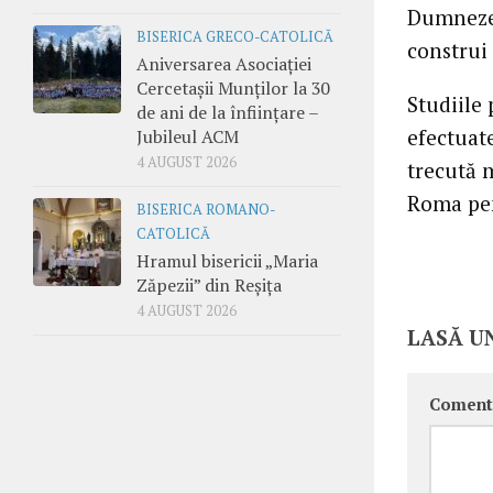
Dumnezeu
BISERICA GRECO-CATOLICĂ
construi 
Aniversarea Asociației
Cercetașii Munților la 30
Studiile
de ani de la înființare –
efectuate
Jubileul ACM
4 AUGUST 2026
trecută m
Roma pen
BISERICA ROMANO-
CATOLICĂ
Hramul bisericii „Maria
Zăpezii” din Reșița
4 AUGUST 2026
LASĂ U
Coment