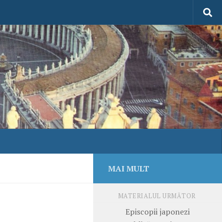
MAI MULT
MATERIALUL URMĂTOR
Episcopii japonezi