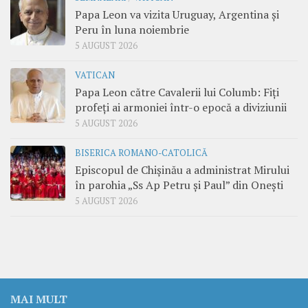
Papa Leon va vizita Uruguay, Argentina și
Peru în luna noiembrie
5 AUGUST 2026
VATICAN
Papa Leon către Cavalerii lui Columb: Fiți
profeți ai armoniei într-o epocă a diviziunii
5 AUGUST 2026
BISERICA ROMANO-CATOLICĂ
Episcopul de Chișinău a administrat Mirului
în parohia „Ss Ap Petru și Paul” din Onești
5 AUGUST 2026
MAI MULT