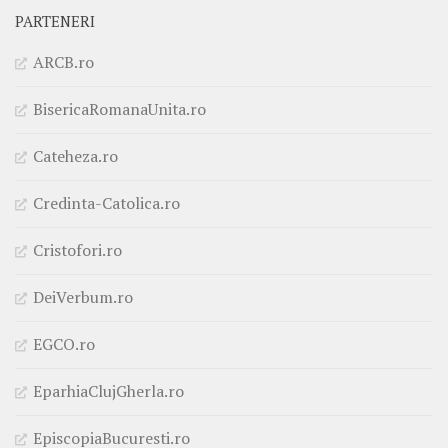
PARTENERI
ARCB.ro
BisericaRomanaUnita.ro
Cateheza.ro
Credinta-Catolica.ro
Cristofori.ro
DeiVerbum.ro
EGCO.ro
EparhiaClujGherla.ro
EpiscopiaBucuresti.ro