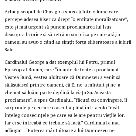
Arhiepiscopul de Chicago a spus că într-o lume care
percepe adesea Biserica drept “o entitate moralizatoare”,
este şi mai urgent să punem proclamarea lui Isus
deasupra la orice şi să retrăim surpriza pe care atâţia
oameni au avut-o când au simţit forţa eliberatoare a iubirii
Sale.
Cardinalul George a dat exemplul lui Petru, primul
Episcop al Romei, care “înainte de toate a proclamat
Vestea Bună, vestea uluitoare că Dumnezeu a venit să
sălăşuiască printre oameni, că El ne-a mîntuit şi ne-a
chemat să luăm parte deplină la viaţa Sa. Această
proclamare”, a spus Cardinalul, “făcută cu convingere, îi
surprinde pe cei care o ascultă până într-acolo încât
înţeleg consecinţele pe care ea le are pentru vieţile lor.
Iar ei se întreabă ce trebuie să facă.” Cardinalul a mai
adăugat : “Puterea mântuitoare a lui Dumnezeu ne