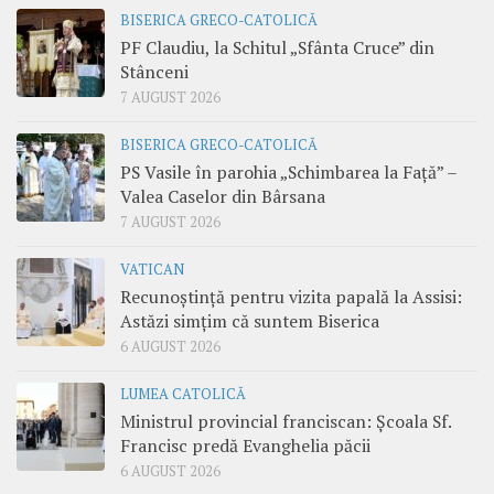
BISERICA GRECO-CATOLICĂ
PF Claudiu, la Schitul „Sfânta Cruce” din
Stânceni
7 AUGUST 2026
BISERICA GRECO-CATOLICĂ
PS Vasile în parohia „Schimbarea la Față” –
Valea Caselor din Bârsana
7 AUGUST 2026
VATICAN
Recunoștință pentru vizita papală la Assisi:
Astăzi simțim că suntem Biserica
6 AUGUST 2026
LUMEA CATOLICĂ
Ministrul provincial franciscan: Școala Sf.
Francisc predă Evanghelia păcii
6 AUGUST 2026