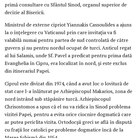
primă consultare cu Sfântul Sinod, organul superior de
decizie al Bisericii.
Ministrul de externe cipriot Yiannakis Cassoulides a ajuns
la o înţelegere cu Vaticanul prin care invitaţia va fi
valabilă numai pentru partea de sud controlată de către
guvern şi nu pentru nordul ocupat de turci. Anticul regat
al lui Salamis, unde Sf. Pavel a predicat pentru prima dată
Evanghelia în Cipru, era localizat în nord, şi este exclus
din itinerariul Papei.
Ciprul este divizat din 1974, când a avut loc o lovitură de
stat care l-a înlăturat pe Arhiepiscopul Makarios, zona de
nord intrând sub stăpânire turcă. Arhiepiscopul
Chrisostomos a spus că el nu va ridica în Sinod problema
vizitei Papei, pentru a evita orice ciocnire dogmatică care
ar putea periclita vizita. Ortodocşii greci se află în dispută
cu fraţii lor catolici pe probleme dogmatice încă de la
Marea Schismă din 1054.