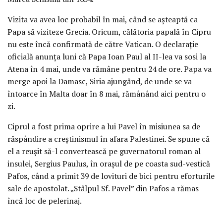
Vizita va avea loc probabil în mai, când se aşteaptă ca
Papa să viziteze Grecia. Oricum, călătoria papală în Cipru
nu este încă confirmată de către Vatican. O declaraţie
oficială anunţa luni că Papa Ioan Paul al II-lea va sosi la
Atena în 4 mai, unde va rămâne pentru 24 de ore. Papa va
merge apoi la Damasc, Siria ajungând, de unde se va
întoarce în Malta doar în 8 mai, rămânând aici pentru o
zi.
Ciprul a fost prima oprire a lui Pavel în misiunea sa de
răspândire a creştinismul în afara Palestinei. Se spune că
el a reuşit să-l convertească pe guvernatorul roman al
insulei, Sergius Paulus, în oraşul de pe coasta sud-vestică
Pafos, când a primit 39 de lovituri de bici pentru eforturile
sale de apostolat. „Stâlpul Sf. Pavel” din Pafos a rămas
încă loc de pelerinaj.