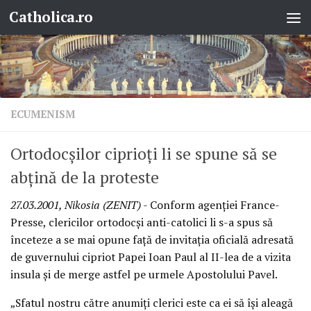
Catholica.ro
Skip to content
ECUMENISM
Ortodocşilor ciprioţi li se spune să se
abţină de la proteste
27.03.2001, Nikosia (ZENIT)
- Conform agenţiei France-
Presse, clericilor ortodocşi anti-catolici li s-a spus să
înceteze a se mai opune faţă de invitaţia oficială adresată
de guvernului cipriot Papei Ioan Paul al II-lea de a vizita
insula şi de merge astfel pe urmele Apostolului Pavel.
„Sfatul nostru către anumiţi clerici este ca ei să îşi aleagă