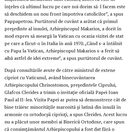
înţeles că ultimul lucru pe care noi dorim să-l facem este
să deschidem un nou front împotriva catolicilor”, a spus
Pappapetrou. Purtătorul de cuvânt a arătat că primul
preşedinte al insulei, Arhiepiscopul Makarios, a dorit în
mod expres să meargă la Vatican cu ocazia vizitei de stat
pe care a făcut-o în Italia în anii 1970. „Când s-a întâlnit
cu Papa la Vatican, Arhiepiscopul Makarios s-a ferit să
aibă astfel de idei extreme”, a spus purtătorul de cuvânt.
După consultările avute de către ministrul de extene
cipriot cu Vaticanul, având binecuvântarea
Arhiepiscopului Chrisostomos, preşedintele Ciprului,
Glafcos Clerides a trimis o invitaţie oficială Papei Ioan
Paul al II-lea. Vizita Papei ar putea să demonstreze cât de
bine trăiesc minorităţile maronită şi latină din insulă în
armonie cu ortodocşii ciprioţi, a spus Clerides. Acest lucru
nu a plăcut unor membri ai Bisericii Ortodoxe, care spun
că consimţământul Arhiepiscopului a fost dat fără o