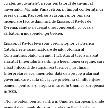
cu atenţie cuvintele”, a spus purtătorul de cuvânt al
guvernului, Michalis Papapetrou, în timpul conferinţei de
presă de luni. Papapetrou a răspuns unor remarci
incendiare făcute duminică de Episcopul Pavlos de
Kyrenia, când s-a adresat unei congregaţii cu ocazia
sărbătoririi independenţei Greciei.
Episcopul Pavlos le-a spus credincioşilor că Biserica
Catolică este răspunzătoare de jaful otoman al
Constantinopolului din anul 1453. Atacul turc a marcat
sfârşitul Imperiului Bizantin şi a hegemoniei creştine, care
a fost înlocuită de stăpânirea turcilor musulmani.
Interpretarea evenimentelor dată de Episcop a alarmat
guvernul, care caută să câştige prieteni şi să influenţeze
oamenii pentru a-şi asigura inrarea în Uniunea Europeană
în 2003.
„Noi ne batem pentru a intra în Uniunea Europeană, unde
majoritatea membrilor sunt catolici, astfel că este de