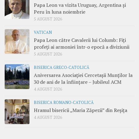
Papa Leon va vizita Uruguay, Argentina și
Peru în luna noiembrie
5 AUGUST 2026
VATICAN
Papa Leon către Cavalerii lui Columb: Fiți
profeți ai armoniei într-o epocă a diviziunii
5 AUGUST 2026
BISERICA GRECO-CATOLICĂ
Aniversarea Asociației Cercetașii Munților la
30 de ani de la înființare – Jubileul ACM
4 AUGUST 2026
BISERICA ROMANO-CATOLICĂ
Hramul bisericii „Maria Zăpezii” din Reșița
4 AUGUST 2026