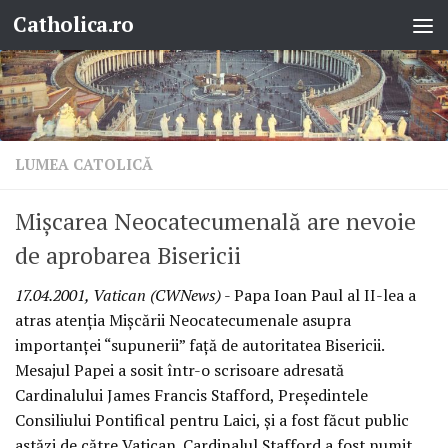
Catholica.ro
Skip to content
LUMEA CATOLICĂ
Mişcarea Neocatecumenală are nevoie
de aprobarea Bisericii
17.04.2001, Vatican (CWNews)
- Papa Ioan Paul al II-lea a
atras atenţia Mişcării Neocatecumenale asupra
importanţei “supunerii” faţă de autoritatea Bisericii.
Mesajul Papei a sosit într-o scrisoare adresată
Cardinalului James Francis Stafford, Preşedintele
Consiliului Pontifical pentru Laici, şi a fost făcut public
astăzi de către Vatican. Cardinalul Stafford a fost numit