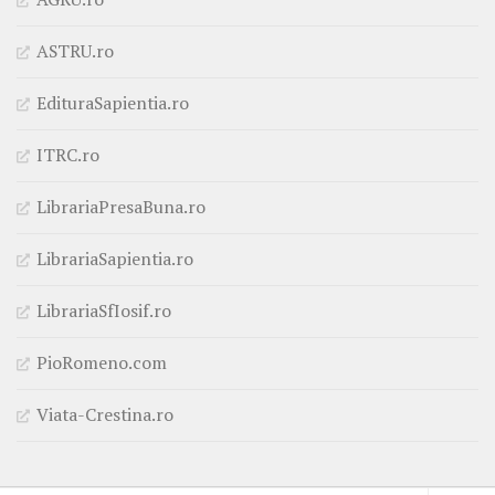
ASTRU.ro
EdituraSapientia.ro
ITRC.ro
LibrariaPresaBuna.ro
LibrariaSapientia.ro
LibrariaSfIosif.ro
PioRomeno.com
Viata-Crestina.ro