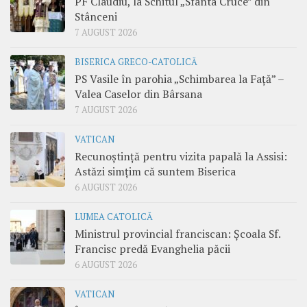
PF Claudiu, la Schitul „Sfânta Cruce” din
Stânceni
7 AUGUST 2026
BISERICA GRECO-CATOLICĂ
PS Vasile în parohia „Schimbarea la Față” –
Valea Caselor din Bârsana
7 AUGUST 2026
VATICAN
Recunoștință pentru vizita papală la Assisi:
Astăzi simțim că suntem Biserica
6 AUGUST 2026
LUMEA CATOLICĂ
Ministrul provincial franciscan: Școala Sf.
Francisc predă Evanghelia păcii
6 AUGUST 2026
VATICAN