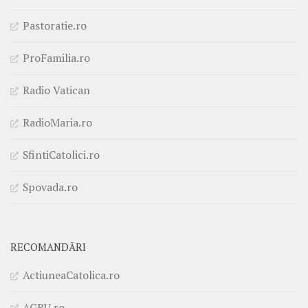
Pastoratie.ro
ProFamilia.ro
Radio Vatican
RadioMaria.ro
SfintiCatolici.ro
Spovada.ro
RECOMANDĂRI
ActiuneaCatolica.ro
AGRU.ro