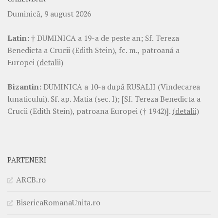
Duminică, 9 august 2026
Latin:
† DUMINICA a 19-a de peste an; Sf. Tereza
Benedicta a Crucii (Edith Stein), fc. m., patroană a
Europei
(detalii)
Bizantin:
DUMINICA a 10-a după RUSALII (Vindecarea
lunaticului). Sf. ap. Matia (sec. I); [Sf. Tereza Benedicta a
Crucii (Edith Stein), patroana Europei († 1942)].
(detalii)
PARTENERI
ARCB.ro
BisericaRomanaUnita.ro