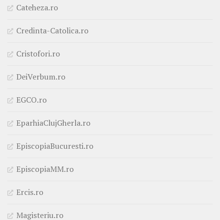
Cateheza.ro
Credinta-Catolica.ro
Cristofori.ro
DeiVerbum.ro
EGCO.ro
EparhiaClujGherla.ro
EpiscopiaBucuresti.ro
EpiscopiaMM.ro
Ercis.ro
Magisteriu.ro