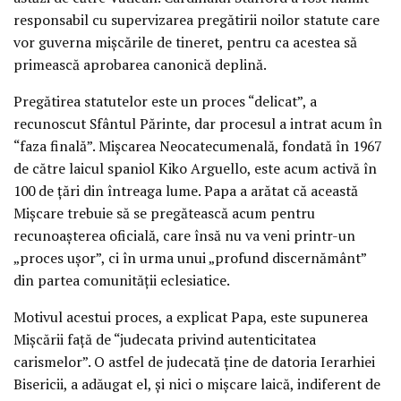
responsabil cu supervizarea pregătirii noilor statute care
vor guverna mişcările de tineret, pentru ca acestea să
primească aprobarea canonică deplină.
Pregătirea statutelor este un proces “delicat”, a
recunoscut Sfântul Părinte, dar procesul a intrat acum în
“faza finală”. Mişcarea Neocatecumenală, fondată în 1967
de către laicul spaniol Kiko Arguello, este acum activă în
100 de ţări din întreaga lume. Papa a arătat că această
Mişcare trebuie să se pregătească acum pentru
recunoaşterea oficială, care însă nu va veni printr-un
„proces uşor”, ci în urma unui „profund discernământ”
din partea comunităţii eclesiatice.
Motivul acestui proces, a explicat Papa, este supunerea
Mişcării faţă de “judecata privind autenticitatea
carismelor”. O astfel de judecată ţine de datoria Ierarhiei
Bisericii, a adăugat el, şi nici o mişcare laică, indiferent de