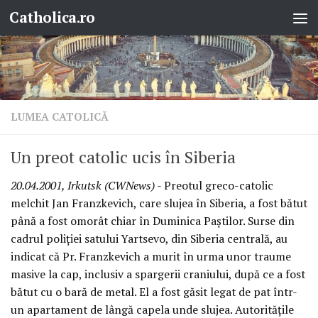
Catholica.ro
Skip to content
LUMEA CATOLICĂ
Un preot catolic ucis în Siberia
20.04.2001, Irkutsk (CWNews)
- Preotul greco-catolic
melchit Jan Franzkevich, care slujea în Siberia, a fost bătut
până a fost omorât chiar în Duminica Paştilor. Surse din
cadrul poliţiei satului Yartsevo, din Siberia centrală, au
indicat că Pr. Franzkevich a murit în urma unor traume
masive la cap, inclusiv a spargerii craniului, după ce a fost
bătut cu o bară de metal. El a fost găsit legat de pat într-
un apartament de lângă capela unde slujea. Autorităţile