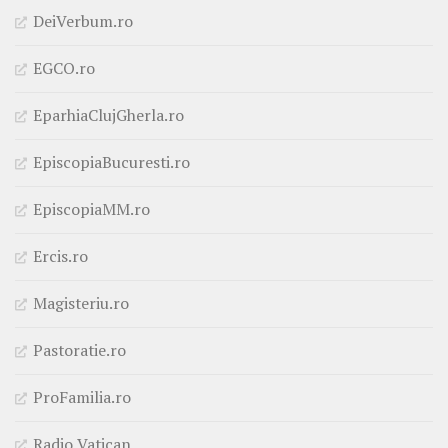
DeiVerbum.ro
EGCO.ro
EparhiaClujGherla.ro
EpiscopiaBucuresti.ro
EpiscopiaMM.ro
Ercis.ro
Magisteriu.ro
Pastoratie.ro
ProFamilia.ro
Radio Vatican