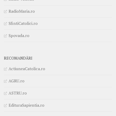
RadioMaria.ro
SfintiCatolici.ro
Spovada.ro
RECOMANDĂRI
ActiuneaCatolica.ro
AGRU.ro
ASTRU.ro
EdituraSapientia.ro