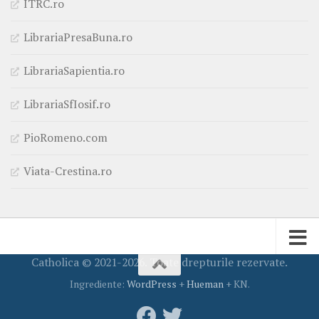
ITRC.ro
LibrariaPresaBuna.ro
LibrariaSapientia.ro
LibrariaSfIosif.ro
PioRomeno.com
Viata-Crestina.ro
Catholica © 2021-2026. Toate drepturile rezervate.
Ingrediente:
WordPress
+
Hueman
+ KN.