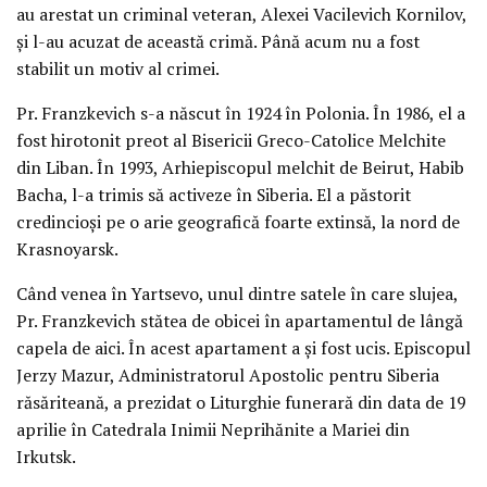
au arestat un criminal veteran, Alexei Vacilevich Kornilov,
şi l-au acuzat de această crimă. Până acum nu a fost
stabilit un motiv al crimei.
Pr. Franzkevich s-a născut în 1924 în Polonia. În 1986, el a
fost hirotonit preot al Bisericii Greco-Catolice Melchite
din Liban. În 1993, Arhiepiscopul melchit de Beirut, Habib
Bacha, l-a trimis să activeze în Siberia. El a păstorit
credincioşi pe o arie geografică foarte extinsă, la nord de
Krasnoyarsk.
Când venea în Yartsevo, unul dintre satele în care slujea,
Pr. Franzkevich stătea de obicei în apartamentul de lângă
capela de aici. În acest apartament a şi fost ucis. Episcopul
Jerzy Mazur, Administratorul Apostolic pentru Siberia
răsăriteană, a prezidat o Liturghie funerară din data de 19
aprilie în Catedrala Inimii Neprihănite a Mariei din
Irkutsk.