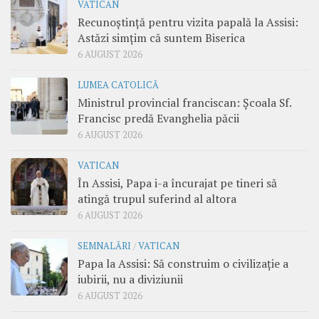
VATICAN
Recunoștință pentru vizita papală la Assisi:
Astăzi simțim că suntem Biserica
6 AUGUST 2026
LUMEA CATOLICĂ
Ministrul provincial franciscan: Școala Sf.
Francisc predă Evanghelia păcii
6 AUGUST 2026
VATICAN
În Assisi, Papa i-a încurajat pe tineri să
atingă trupul suferind al altora
6 AUGUST 2026
SEMNALĂRI
/
VATICAN
Papa la Assisi: Să construim o civilizație a
iubirii, nu a diviziunii
6 AUGUST 2026