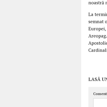
noastră m
La termin
semnat o
Europei, 
Areopag.
Apostolic
Cardinali
LASĂ U
Coment