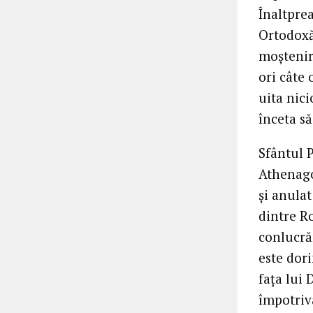
Înaltprea
Ortodoxă
moştenir
ori câte 
uita nici
înceta s
Sfântul 
Athenagor
şi anula
dintre Ro
conlucră
este dori
faţa lui
împotriv