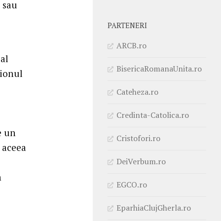
e sau
PARTENERI
ARCB.ro
al
BisericaRomanaUnita.ro
tionul
Cateheza.ro
Credinta-Catolica.ro
e un
Cristofori.ro
e aceea
DeiVerbum.ro
n
EGCO.ro
EparhiaClujGherla.ro