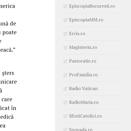
iserica
EpiscopiaBucuresti.ro
EpiscopiaMM.ro
sună de
u poate
Ercis.ro
e
Magisteriu.ro
eacă.”
Pastoratie.ro
 şters
ProFamilia.ro
unicare
Radio Vatican
ă
 care
RadioMaria.ro
ăcat în
SfintiCatolici.ro
iedică
rea
Spovada.ro