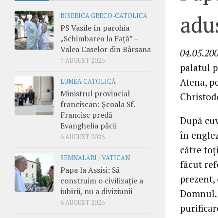
adu
BISERICA GRECO-CATOLICĂ
PS Vasile în parohia
„Schimbarea la Față” –
Valea Caselor din Bârsana
04.05.200
7 AUGUST 2026
palatul 
Atena, pe
LUMEA CATOLICĂ
Ministrul provincial
Christodo
franciscan: Școala Sf.
Francisc predă
După cuv
Evanghelia păcii
în engle
6 AUGUST 2026
către toţ
SEMNALĂRI
/
VATICAN
făcut ref
Papa la Assisi: Să
prezent, 
construim o civilizație a
iubirii, nu a diviziunii
Domnul. 
6 AUGUST 2026
purifica