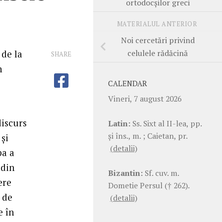
ortodocşilor greci
MATERIALUL ANTERIOR
Noi cercetări privind
celulele rădăcină
 de la
SHARE
n
CALENDAR
Vineri, 7 august 2026
discurs
Latin:
Ss. Sixt al II-lea, pp.
şi îns., m. ; Caietan, pr.
şi
(detalii)
pa a
 din
Bizantin:
Sf. cuv. m.
ere
Dometie Persul († 262).
 de
(detalii)
e în