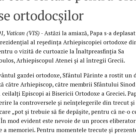
se ortodocşilor
1, Vatican (VIS)
- Astăzi la amiază, Papa s-a deplasat
prezidenţial al reşedinţa Arhiepiscopiei ortodoxe di
ntru o vizită de curtoazie la Înaltpreasfinţia Sa
ulos, Arhiepiscopul Atenei şi al întregii Grecii.
ântul gazdei ortodoxe, Sfântul Părinte a rostit un 
ză către Arhiepiscop, către membrii Sfântului Sinod 
i ceilalţi Episcopi ai Bisericii Ortodoxe a Greciei. Pa
erire la controversele şi neînţelegerile din trecut şi
care „pot şi trebuie să fie depăşite, pentru că ne-o c
În mod evident este nevoie de un proces eliberator
re a memoriei. Pentru momentele trecute şi prezent