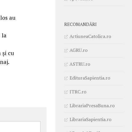
ulos au
RECOMANDĂRI
 la
ActiuneaCatolica.ro
AGRU.ro
 şi cu
naj.
ASTRU.ro
EdituraSapientia.ro
ITRC.ro
LibrariaPresaBuna.ro
LibrariaSapientia.ro