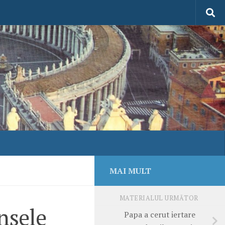
MAI MULT
MATERIALUL URMĂTOR
nsele
Papa a cerut iertare