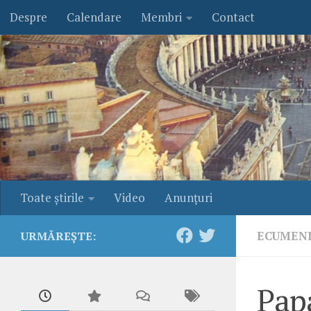
Despre
Calendare
Membri
Contact
Skip to content
Toate ştirile
Video
Anunţuri
ECUMEN
URMĂREȘTE:
Papa