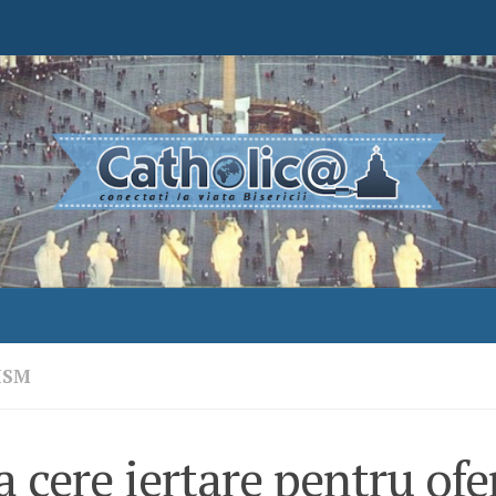
ISM
 cere iertare pentru ofe