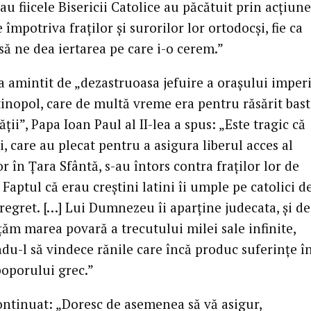
 sau fiicele Bisericii Catolice au păcătuit prin acţiun
împotriva fraţilor şi surorilor lor ortodocşi, fie ca
ă ne dea iertarea pe care i-o cerem.”
a amintit de „dezastruoasa jefuire a oraşului imperi
inopol, care de multă vreme era pentru răsărit bas
ăţii”, Papa Ioan Paul al II-lea a spus: „Este tragic că
i, care au plecat pentru a asigura liberul acces al
or în Ţara Sfântă, s-au întors contra fraţilor lor de
 Faptul că erau creştini latini îi umple pe catolici d
regret. […] Lui Dumnezeu îi aparţine judecata, şi d
ţăm marea povară a trecutului milei sale infinite,
du-l să vindece rănile care încă produc suferinţe î
poporului grec.”
ontinuat: „Doresc de asemenea să vă asigur,