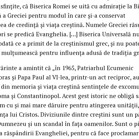
sfinţite, că Biserica Romei se uită cu admiraţie la B
 a Greciei pentru modul în care şi-a conservat
ea de credinţă şi viaţa creştină. Numele Greciei ră
ori se predică Evanghelia. […] Biserica Universală n
odată ce a primit de la creştinismul grec, şi nu poat
ă mulţumească pentru influenţa adusă de tradiţia gr
Părinte a amintit că „în 1965, Patriarhul Ecumenic
as şi Papa Paul al VI-lea, printr-un act reciproc, au
t din memoria şi viaţa creştină sentinţele de excom
ma şi Constantinopol. Acest gest istoric ne obligă s
m cu şi mai mare dăruire pentru atingerea unităţii,
nţa lui Cristos. Diviziunile dintre creştini sunt un p
 Dumnezeu şi un scandal în faţa oamenilor. Sunt o p
a răspândirii Evangheliei, pentru că face proclama