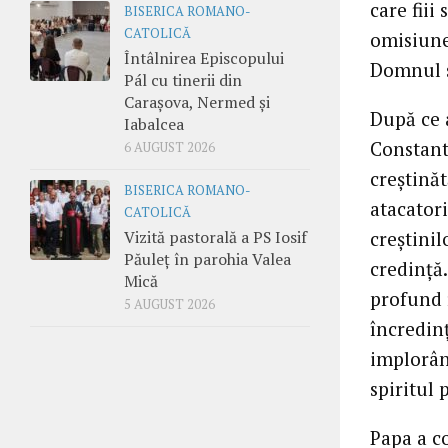
care fiii
BISERICA ROMANO-
CATOLICĂ
omisiune 
Întâlnirea Episcopului
Domnul s
Pál cu tinerii din
Carașova, Nermed și
După ce 
Iabalcea
Constant
6 AUGUST 2026
creştinăt
BISERICA ROMANO-
atacatori
CATOLICĂ
Vizită pastorală a PS Iosif
creştinil
Păuleț în parohia Valea
credinţă.
Mică
profund 
5 AUGUST 2026
încredin
implorân
spiritul 
Papa a c