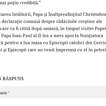
ai puţin credibilă.”
area întâlnirii, Papa şi Înaltpreafinţitul Christodo
 declaraţie comună despre rădăcinile creştine ale
care va fi citită după-amiază, în timpul vizitei Papei
 Papa Ioan Paul al II-lea a mers apoi la Nunţiatura
ă pentru a lua masa cu Episcopii catolici din Grecia
i şi Episcopii care au venit împreună cu el în peleri
N RĂSPUNS
ariu
*