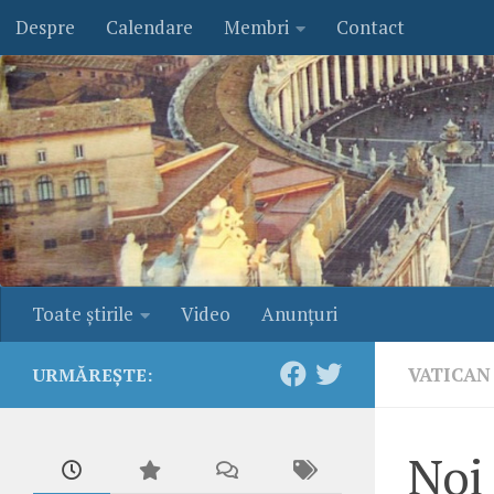
Despre
Calendare
Membri
Contact
Skip to content
Toate ştirile
Video
Anunţuri
VATICAN
URMĂREȘTE:
Noi 