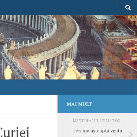
MAI MULT
MATERIALUL URMĂTOR
uriei
Ucraina aşteaptă vizita