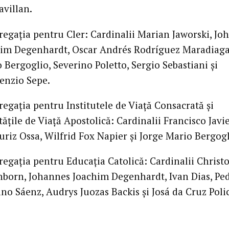
avillan.
egaţia pentru Cler: Cardinalii Marian Jaworski, Jo
im Degenhardt, Oscar Andrés Rodríguez Maradiaga
 Bergoglio, Severino Poletto, Sergio Sebastiani şi
enzio Sepe.
egaţia pentru Institutele de Viaţă Consacrată şi
tăţile de Viaţă Apostolică: Cardinalii Francisco Javi
uriz Ossa, Wilfrid Fox Napier şi Jorge Mario Bergogl
egaţia pentru Educaţia Catolică: Cardinalii Christ
born, Johannes Joachim Degenhardt, Ivan Dias, Pe
no Sáenz, Audrys Juozas Backis şi Josá da Cruz Poli