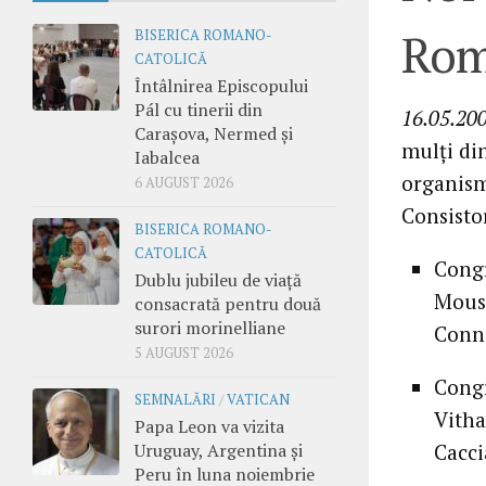
Rom
BISERICA ROMANO-
CATOLICĂ
Întâlnirea Episcopului
Pál cu tinerii din
16.05.20
Carașova, Nermed și
mulţi din
Iabalcea
organism
6 AUGUST 2026
Consisto
BISERICA ROMANO-
CATOLICĂ
Congr
Dublu jubileu de viață
Mouss
consacrată pentru două
surori morinelliane
Conne
5 AUGUST 2026
Congr
SEMNALĂRI
/
VATICAN
Vitha
Papa Leon va vizita
Uruguay, Argentina și
Cacci
Peru în luna noiembrie