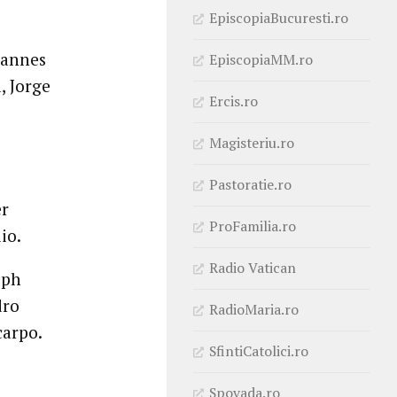
EpiscopiaBucuresti.ro
hannes
EpiscopiaMM.ro
, Jorge
Ercis.ro
Magisteriu.ro
Pastoratie.ro
er
ProFamilia.ro
io.
Radio Vatican
oph
dro
RadioMaria.ro
carpo.
SfintiCatolici.ro
Spovada.ro