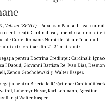
ane
01, Vatican (ZENIT)
- Papa Ioan Paul al II-lea a numi
 recent creaţii Cardinali ca şi membri ai unor difer
e ale Curiei Romane. Numirile, făcute în ajunul
riului extraordinar din 21-24 mai, sunt:
egaţia pentru Doctrina Credinţei: Cardinalii Ignac
a I Daoud, Giovanni Battista Re, Ivan Dias, Desmo
ll, Zenon Grocholewski şi Walter Kasper.
egaţia pentru Bisericile Răsăritene: Cardinalii Var
yathil, Lubomyr Husar, Karl Lehmann, Agostino
avillan şi Walter Kasper.