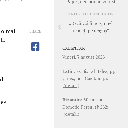
Papei, declară un ziarist
MATERIALUL ANTERIOR
„Dacă voi fi ucis, nu-l
ucideţi pe ucigaş”
t o mai
SHARE
ite
CALENDAR
Vineri, 7 august 2026
e
Latin:
Ss. Sixt al II-lea, pp.
şi îns., m. ; Caietan, pr.
nd
(detalii)
Bizantin:
Sf. cuv. m.
key
Dometie Persul († 262).
(detalii)