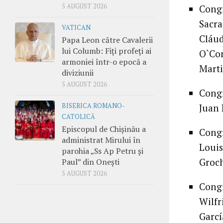
5 AUGUST 2026
Congr
Sacra
VATICAN
Cláu
Papa Leon către Cavalerii
lui Columb: Fiți profeți ai
O`Con
armoniei într-o epocă a
Marti
diviziunii
5 AUGUST 2026
Congr
BISERICA ROMANO-
Juan 
CATOLICĂ
Episcopul de Chișinău a
Congr
administrat Mirului în
Louis
parohia „Ss Ap Petru și
Groch
Paul” din Onești
5 AUGUST 2026
Congr
Wilfr
Garcí