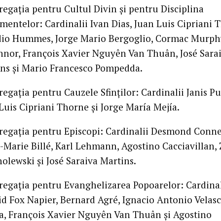
egaţia pentru Cultul Divin şi pentru Disciplina
mentelor: Cardinalii Ivan Dias, Juan Luis Cipriani 
dio Hummes, Jorge Mario Bergoglio, Cormac Murph
nor, François Xavier Nguyên Van Thuân, José Sara
ns şi Mario Francesco Pompedda.
egaţia pentru Cauzele Sfinţilor: Cardinalii Janis Puj
Luis Cipriani Thorne şi Jorge María Mejía.
egaţia pentru Episcopi: Cardinalii Desmond Connel
-Marie Billé, Karl Lehmann, Agostino Cacciavillan,
olewski şi José Saraiva Martins.
egaţia pentru Evanghelizarea Popoarelor: Cardinal
id Fox Napier, Bernard Agré, Ignacio Antonio Velas
a, François Xavier Nguyên Van Thuân şi Agostino