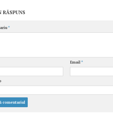
N RĂSPUNS
ariu
*
Email
*
b