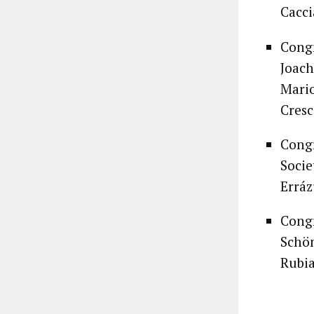
Cacci
Congr
Joach
Mario
Cresc
Congr
Socie
Erráz
Congr
Schön
Rubia