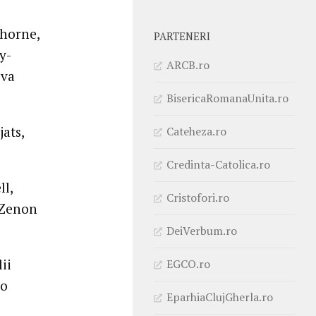
Thorne,
PARTENERI
y-
ARCB.ro
iva
BisericaRomanaUnita.ro
ats,
Cateheza.ro
Credinta-Catolica.ro
l,
Cristofori.ro
 Zenon
DeiVerbum.ro
ii
EGCO.ro
co
EparhiaClujGherla.ro