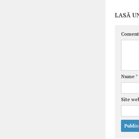
LASĂ U
Coment
Nume
*
Site we