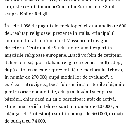
ani, este rezultat muncii Centrului European de Studii
asupra Noilor Religii.
În cele 1.056 de pagini ale enciclopediei sunt analizate 600
de „realităţi religioase” prezente în Italia. Principalul
coordonator al lucrării a fost Massimo Introvigne,
directorul Centrului de Studii, un renumit expert în
mişcările religioase europene. „Dacă vorbim de cetăţenii
italieni cu paşaport italian, religia cu cei mai mulţi adepţi
după catolicism este reprezentată de martorii lui Iehova,
în număr de 270.000, după modul lor de evaluare”, a
explicat Introvigne. „Dacă folosim însă criteriile obişnuite
pentru orice comunitate, adică incluzând şi copiii şi
bătrânii, chiar dacă nu au o participare atât de activă,
atunci martorii lui Iehova sunt în număr de 400.000”, a
adăugat el. Protestanţii sunt în număr de 360.000, urmaţi
de budişti cu 74.000.