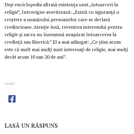
Deşi enciclopedia afirmă existenţa unei „întoarceri la
religie”, Introvigne avertizează: „Există cu siguranţă o
creştere a numărului persoanelor care se declară
credincioase. Atenţie însă, revenirea interesului pentru
religie şi sacru nu înseamnă neapărat întoarcerea la
credinţă sau Biserică.” El a mai adăugat: „Ce ştim acum
este că mult mai mulţi sunt interesaţi de religie, mai mulţi
decât acum 10 sau 20 de ani”.
SHARE
LASĂ UN RĂSPUNS