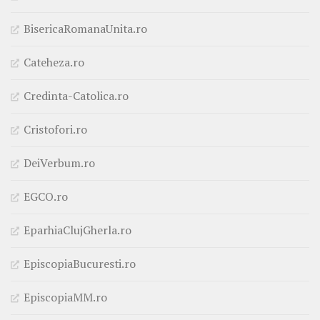
BisericaRomanaUnita.ro
Cateheza.ro
Credinta-Catolica.ro
Cristofori.ro
DeiVerbum.ro
EGCO.ro
EparhiaClujGherla.ro
EpiscopiaBucuresti.ro
EpiscopiaMM.ro