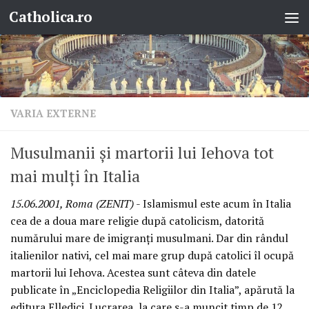
Catholica.ro
Skip to content
VARIA EXTERNE
Musulmanii şi martorii lui Iehova tot
mai mulţi în Italia
15.06.2001, Roma (ZENIT)
- Islamismul este acum în Italia
cea de a doua mare religie după catolicism, datorită
numărului mare de imigranţi musulmani. Dar din rândul
italienilor nativi, cel mai mare grup după catolici îl ocupă
martorii lui Iehova. Acestea sunt câteva din datele
publicate în „Enciclopedia Religiilor din Italia”, apărută la
editura Elledici. Lucrarea, la care s-a muncit timp de 12