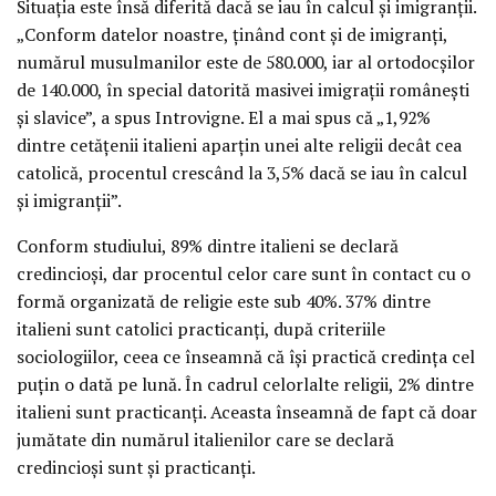
Situaţia este însă diferită dacă se iau în calcul şi imigranţii.
„Conform datelor noastre, ţinând cont şi de imigranţi,
numărul musulmanilor este de 580.000, iar al ortodocşilor
de 140.000, în special datorită masivei imigraţii româneşti
şi slavice”, a spus Introvigne. El a mai spus că „1,92%
dintre cetăţenii italieni aparţin unei alte religii decât cea
catolică, procentul crescând la 3,5% dacă se iau în calcul
şi imigranţii”.
Conform studiului, 89% dintre italieni se declară
credincioşi, dar procentul celor care sunt în contact cu o
formă organizată de religie este sub 40%. 37% dintre
italieni sunt catolici practicanţi, după criteriile
sociologiilor, ceea ce înseamnă că îşi practică credinţa cel
puţin o dată pe lună. În cadrul celorlalte religii, 2% dintre
italieni sunt practicanţi. Aceasta înseamnă de fapt că doar
jumătate din numărul italienilor care se declară
credincioşi sunt şi practicanţi.