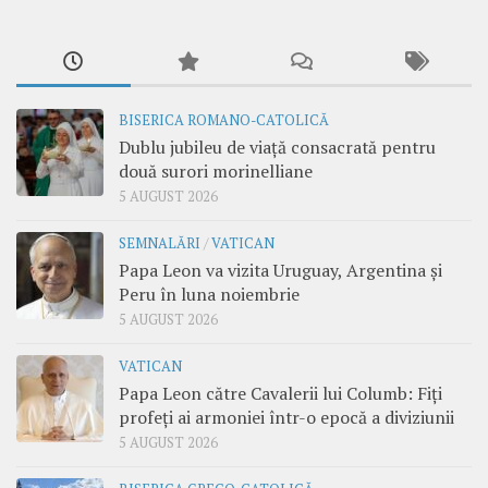
BISERICA ROMANO-CATOLICĂ
Dublu jubileu de viață consacrată pentru
două surori morinelliane
5 AUGUST 2026
SEMNALĂRI
/
VATICAN
Papa Leon va vizita Uruguay, Argentina și
Peru în luna noiembrie
5 AUGUST 2026
VATICAN
Papa Leon către Cavalerii lui Columb: Fiți
profeți ai armoniei într-o epocă a diviziunii
5 AUGUST 2026