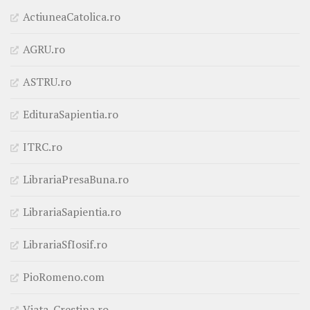
ActiuneaCatolica.ro
AGRU.ro
ASTRU.ro
EdituraSapientia.ro
ITRC.ro
LibrariaPresaBuna.ro
LibrariaSapientia.ro
LibrariaSfIosif.ro
PioRomeno.com
Viata-Crestina.ro