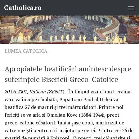
Catholica.ro
Skip to content
LUMEA CATOLICĂ
Apropiatele beatificări amintesc despre
suferinţele Bisericii Greco-Catolice
20.06.2001, Vatican (ZENIT)
- În timpul vizitei din Ucraina,
care va începe sâmbătă, Papa Ioan Paul al II-lea va
beatifica 27 de martiri şi trei mărturisitori. Printre noi
fericiţi se va afla şi Omeljan Kovc (1884-1944), preot
greco-catolic căsătorit, tată a şase copii, martirizat de
către nazişti pentru că i-a ajutat pe evrei. Printre cei 26 de
martiri de numără 9 Episcopi, 13 preoţi, trei călugăriţe şi