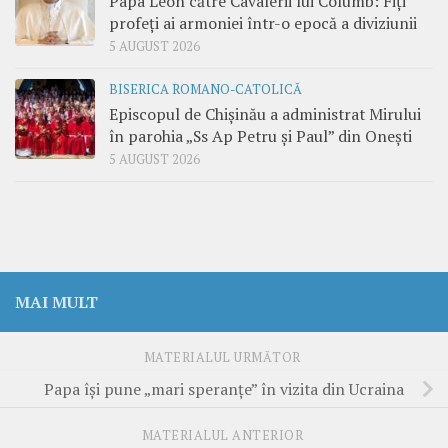
Papa Leon către Cavalerii lui Columb: Fiți
profeți ai armoniei într-o epocă a diviziunii
5 AUGUST 2026
BISERICA ROMANO-CATOLICĂ
Episcopul de Chișinău a administrat Mirului
în parohia „Ss Ap Petru și Paul” din Onești
5 AUGUST 2026
MAI MULT
MATERIALUL URMĂTOR
Papa îşi pune „mari speranţe” în vizita din Ucraina
MATERIALUL ANTERIOR