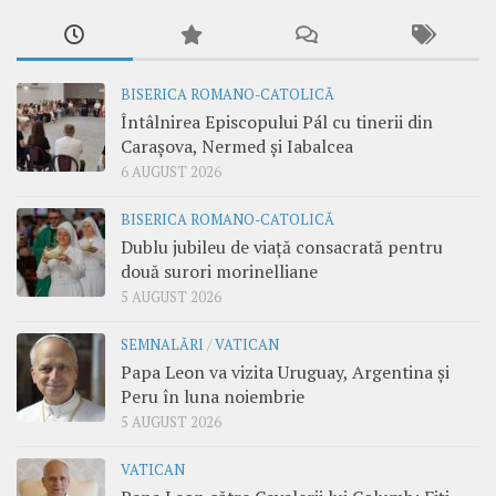
BISERICA ROMANO-CATOLICĂ
Întâlnirea Episcopului Pál cu tinerii din
Carașova, Nermed și Iabalcea
6 AUGUST 2026
BISERICA ROMANO-CATOLICĂ
Dublu jubileu de viață consacrată pentru
două surori morinelliane
5 AUGUST 2026
SEMNALĂRI
/
VATICAN
Papa Leon va vizita Uruguay, Argentina și
Peru în luna noiembrie
5 AUGUST 2026
VATICAN