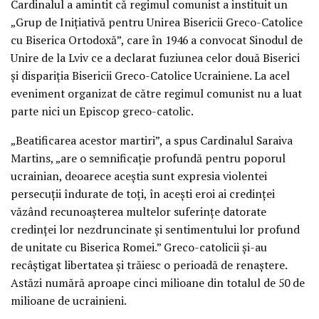
Cardinalul a amintit că regimul comunist a instituit un
„Grup de Iniţiativă pentru Unirea Bisericii Greco-Catolice
cu Biserica Ortodoxă”, care în 1946 a convocat Sinodul de
Unire de la Lviv ce a declarat fuziunea celor două Biserici
şi dispariţia Bisericii Greco-Catolice Ucrainiene. La acel
eveniment organizat de către regimul comunist nu a luat
parte nici un Episcop greco-catolic.
„Beatificarea acestor martiri”, a spus Cardinalul Saraiva
Martins, „are o semnificaţie profundă pentru poporul
ucrainian, deoarece aceştia sunt expresia violentei
persecuţii îndurate de toţi, în aceşti eroi ai credinţei
văzând recunoaşterea multelor suferinţe datorate
credinţei lor nezdruncinate şi sentimentului lor profund
de unitate cu Biserica Romei.” Greco-catolicii şi-au
recâştigat libertatea şi trăiesc o perioadă de renaştere.
Astăzi numără aproape cinci milioane din totalul de 50 de
milioane de ucrainieni.