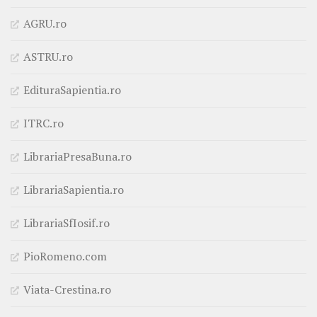
AGRU.ro
ASTRU.ro
EdituraSapientia.ro
ITRC.ro
LibrariaPresaBuna.ro
LibrariaSapientia.ro
LibrariaSfIosif.ro
PioRomeno.com
Viata-Crestina.ro