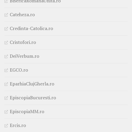
BisericaRomanaUnita.ro
Cateheza.ro
Credinta-Catolica.ro
Cristofori.ro
DeiVerbum.ro
EGCO.ro
EparhiaClujGherla.ro
EpiscopiaBucuresti.ro
EpiscopiaMM.ro
Ercis.ro