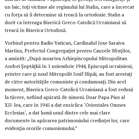
un laic, toţi victime ale regimului lui Stalin, care a încercat
cu forţa să îi determine să treacă la ortodoxie. Stalin a
dorit ca întreaga Biserică Greco-Catolică Ucrainiană să
treacă în Biserica Ortodoxă.
Vorbind pentru Radio Vatican, Cardinalul Jose Saraiva
Martins, Prefectul Congregaţiei pentru Cauzele Sfinţilor,
a amintit: „După moartea Arhiepiscopului Mitropolitan
Andrei Şeptâţkii în 1 noiembrie 1944, Episcopii ucrainieni,
printre care şi noul Mitropolit Iosif Slipâi, au fost arestaţi
de către autorităţile comuniste şi condamnaţi. Din acel
moment, Biserica Greco-Catolică Ucrainiană a fost redusă
la tăcere, nefiind apărată de nimeni. Doar Papa Pius al
XII-lea, care în 1945 a dat enciclica `Orientales Omnes
Ecclesias`, a dat lumii unul dintre cele mai clare
documente în apărarea patrimoniului credinţei lor, care
evidenţia ororile comunismului.”