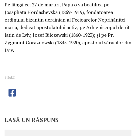
Pe lângă cei 27 de martiri, Papa o va beatifica pe
Josaphata Hordashevska (1869-1919), fondatoarea
ordinului bizantin ucrainian al Fecioarelor Neprihănitei
maria, dedicat apostolatului activ; pe Arhiepiscopul de rit
latin de Lviv, Jozef Bilczewski (1860-1923); şi pe Pr.
Zygmunt Gorazdowski (1845-1920), apostolul săracilor din
Lviv.
SHARE
LASĂ UN RĂSPUNS